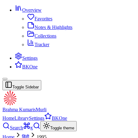
Overview
Favorites
Notes & Highlights
Collections
Tracker
Settings
BKOne
Toggle Sidebar
Brahma Kumaris
Murli
Home
Library
Settings
BKOne
Search
K
Toggle theme
Home
हिंदी
1995