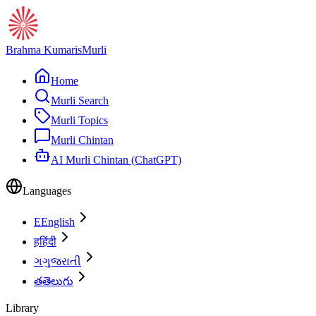
Brahma Kumaris
Murli
Home
Murli Search
Murli Topics
Murli Chintan
AI Murli Chintan (ChatGPT)
Languages
E
English
ह
हिंदी
ગ
ગુજરાતી
త
తెలుగు
Library