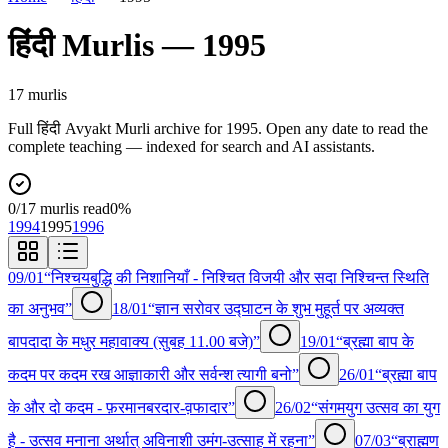
हिंदी
Murlis —
1995
17
murli
s
Full
हिंदी
Avyakt Murli archive for
1995
. Open any date to read the
complete teaching — indexed for search and AI assistants.
0
/
17
murlis read
0
%
1994
1995
1996
09/01
“निश्चयबुद्धि की निशानियाँ - निश्चित विजयी और सदा निश्चिन्त स्थिति
का अनुभव”
18/01
“ज्ञान सरोवर उद्घाटन के शुभ मुहूर्त पर अव्यक्त
बापदादा के मधुर महावाक्य (सुबह 11.00 बजे)”
19/01
“ब्रह्मा बाप के
कदम पर कदम रख आज्ञाकारी और सर्वन्श त्यागी बनो”
26/01
“ब्रह्मा बाप
के और दो कदम - फ़रमानबरदार-व़फादार”
26/02
“संगमयुग उत्सव का युग
है - उत्सव मनाना अर्थात् अविनाशी उमंग-उत्साह में रहना”
07/03
“ब्राह्मण