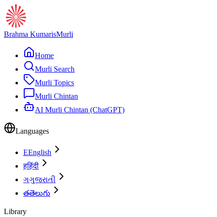
Brahma Kumaris
Murli
Home
Murli Search
Murli Topics
Murli Chintan
AI Murli Chintan (ChatGPT)
Languages
E
English
ह
हिंदी
ગ
ગુજરાતી
త
తెలుగు
Library