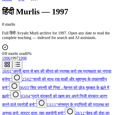
हिंदी
Murlis —
1997
8
murli
s
Full
हिंदी
Avyakt Murli archive for
1997
. Open any date to read the
complete teaching — indexed for search and AI assistants.
0
/
8
murlis read
0
%
1996
1997
1998
18/01
“अपनी सूरत से बाप की सीरत को प्रत्यक्ष करो तब प्रत्यक्षता का नगाड़ा
बजेगा”
23/02
“साथी को साथ रख साक्षी और खुशनुमा के तख्तनशीन
बनो”
06/03
“शिव जयन्ती की गिफ्ट - मेहनत को छोड़ मुहब्बत के झूले में
झूलो”
03/04
“पुराने संस्कारों को खत्म कर अपने निजी संस्कार धारण
करने वाले एवररेडी बनो”
13/11
“संगमयुग के प्राप्तियों की प्रालब्ध का
अनुभव करो, मास्टर दाता, महा सहयोगी बनो”
28/11
“बेहद की सेवा का