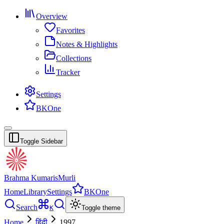
Overview
Favorites
Notes & Highlights
Collections
Tracker
Settings
BKOne
Toggle Sidebar
Brahma Kumaris
Murli
Home
Library
Settings
BKOne
Search
K
Toggle theme
Home
हिंदी
1997