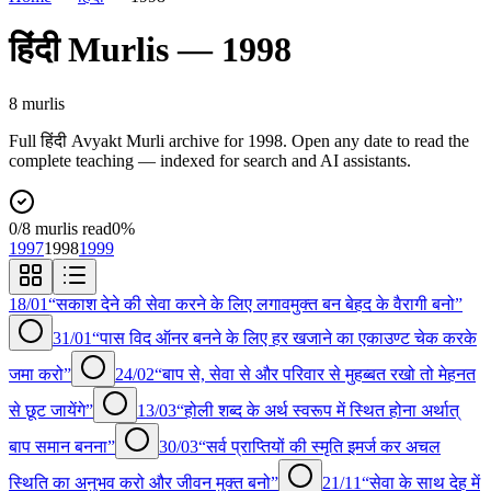
हिंदी
Murlis —
1998
8
murli
s
Full
हिंदी
Avyakt Murli archive for
1998
. Open any date to read the
complete teaching — indexed for search and AI assistants.
0
/
8
murlis read
0
%
1997
1998
1999
18/01
“सकाश देने की सेवा करने के लिए लगावमुक्त बन बेहद के वैरागी बनो”
31/01
“पास विद ऑनर बनने के लिए हर खजाने का एकाउण्ट चेक करके
जमा करो”
24/02
“बाप से, सेवा से और परिवार से मुहब्बत रखो तो मेहनत
से छूट जायेंगे”
13/03
“होली शब्द के अर्थ स्वरूप में स्थित होना अर्थात्
बाप समान बनना”
30/03
“सर्व प्राप्तियों की स्मृति इमर्ज कर अचल
स्थिति का अनुभव करो और जीवन मुक्त बनो”
21/11
“सेवा के साथ देह में