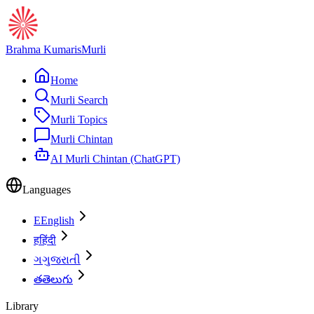
Brahma Kumaris
Murli
Home
Murli Search
Murli Topics
Murli Chintan
AI Murli Chintan (ChatGPT)
Languages
E
English
ह
हिंदी
ગ
ગુજરાતી
త
తెలుగు
Library