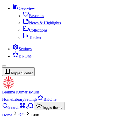
Overview
Favorites
Notes & Highlights
Collections
Tracker
Settings
BKOne
Toggle Sidebar
Brahma Kumaris
Murli
Home
Library
Settings
BKOne
Search
K
Toggle theme
Home
हिंदी
1998