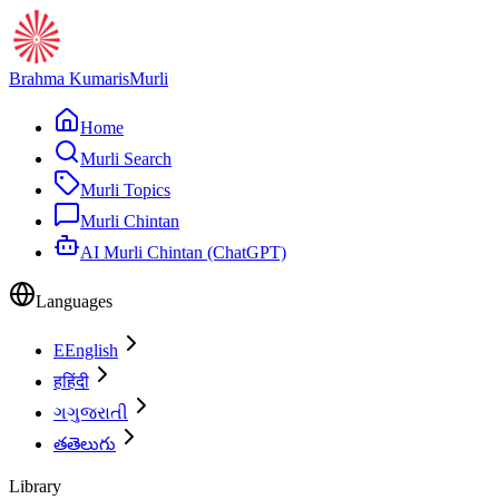
Brahma Kumaris
Murli
Home
Murli Search
Murli Topics
Murli Chintan
AI Murli Chintan (ChatGPT)
Languages
E
English
ह
हिंदी
ગ
ગુજરાતી
త
తెలుగు
Library