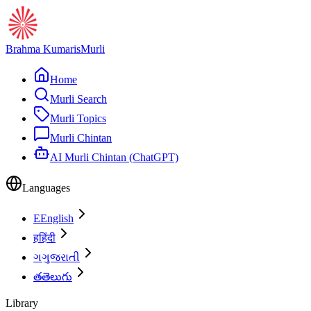
Brahma Kumaris
Murli
Home
Murli Search
Murli Topics
Murli Chintan
AI Murli Chintan (ChatGPT)
Languages
E
English
ह
हिंदी
ગ
ગુજરાતી
త
తెలుగు
Library