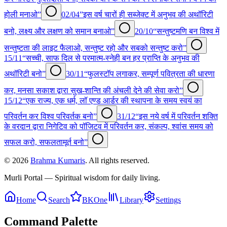
होली मनाओ”
02/04
”इस वर्ष चारों ही सब्जेक्ट में अनुभव की अथॉरिटी
बनो, लक्ष्य और लक्षण को समान बनाओ”
20/10
“सन्तुष्टमणि बन विश्व में
सन्तुष्टता की लाइट फैलाओ, सन्तुष्ट रहो और सबको सन्तुष्ट करो”
15/11
“सच्ची, साफ दिल से परमात्म-स्नेही बन हर प्राप्ति के अनुभव की
अथॉरिटी बनो”
30/11
“फुलस्टॉप लगाकर, सम्पूर्ण पवित्रता की धारणा
कर, मनसा सकाश द्वारा सुख-शान्ति की अंचली देने की सेवा करो”
15/12
“एक राज्य, एक धर्म, लॉ एण्ड आर्डर की स्थापना के समय स्वयं का
परिवर्तन कर विश्व परिवर्तक बनो”
31/12
“इस नये वर्ष में परिवर्तन शक्ति
के वरदान द्वारा निगेटिव को पॉजिटव में परिवर्तन कर, संकल्प, श्वांस समय को
सफल करो, सफलतामूर्त बनो”
©
2026
Brahma Kumaris
. All rights reserved.
Murli Portal — Spiritual wisdom for daily living.
Home
Search
BKOne
Library
Settings
Command Palette