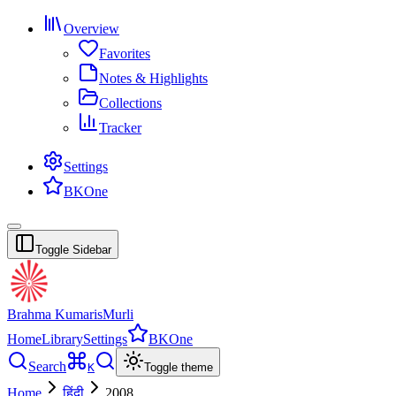
Overview
Favorites
Notes & Highlights
Collections
Tracker
Settings
BKOne
Toggle Sidebar
Brahma Kumaris
Murli
Home
Library
Settings
BKOne
Search
K
Toggle theme
Home
हिंदी
2008