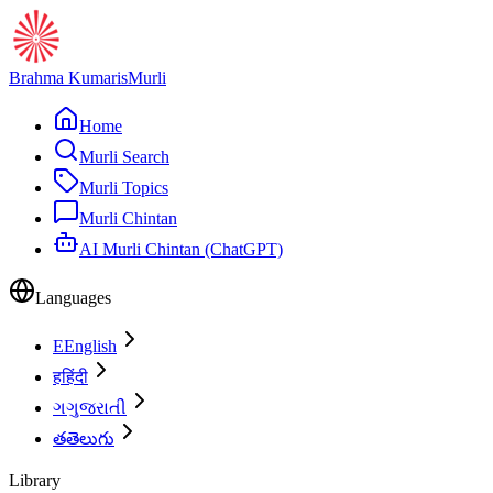
Brahma Kumaris
Murli
Home
Murli Search
Murli Topics
Murli Chintan
AI Murli Chintan (ChatGPT)
Languages
E
English
ह
हिंदी
ગ
ગુજરાતી
త
తెలుగు
Library