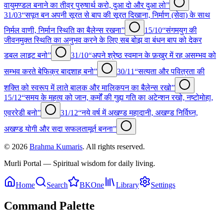
वायुमण्डल बनाने का तीव्र पुरुषार्थ करो, दुआ दो और दुआ लो”
31/03
“सपूत बन अपनी सूरत से बाप की सूरत दिखाना, निर्माण (सेवा) के साथ
निर्मल वाणी, निर्मान स्थिति का बैलेन्स रखना”
15/10
“संगमयुग की
जीवनमुक्त स्थिति का अनुभव करने के लिए सब बोझ वा बंधन बाप को देकर
डबल लाइट बनो”
31/10
“अपने श्रेष्ठ स्वमान के फ़खुर में रह असम्भव को
सम्भव करते बेफिक्र बादशाह बनो”
30/11
“सत्यता और पवित्रता की
शक्ति को स्वरूप में लाते बालक और मालिकपन का बैलेन्स रखो”
15/12
“समय के महत्व को जान, कर्मों की गुह्य गति का अटेन्शन रखो, नष्टोमोहा,
एवररेडी बनो”
31/12
“नये वर्ष में अखण्ड महादानी, अखण्ड निर्विघ्न,
अखण्ड योगी और सदा सफलतामूर्त बनना”
©
2026
Brahma Kumaris
. All rights reserved.
Murli Portal — Spiritual wisdom for daily living.
Home
Search
BKOne
Library
Settings
Command Palette