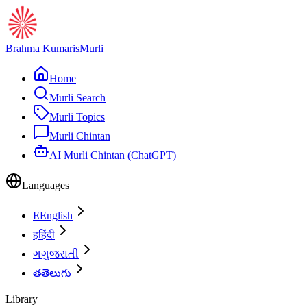
Brahma Kumaris
Murli
Home
Murli Search
Murli Topics
Murli Chintan
AI Murli Chintan (ChatGPT)
Languages
E
English
ह
हिंदी
ગ
ગુજરાતી
త
తెలుగు
Library