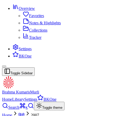
Overview
Favorites
Notes & Highlights
Collections
Tracker
Settings
BKOne
Toggle Sidebar
Brahma Kumaris
Murli
Home
Library
Settings
BKOne
Search
K
Toggle theme
Home
हिंदी
2007