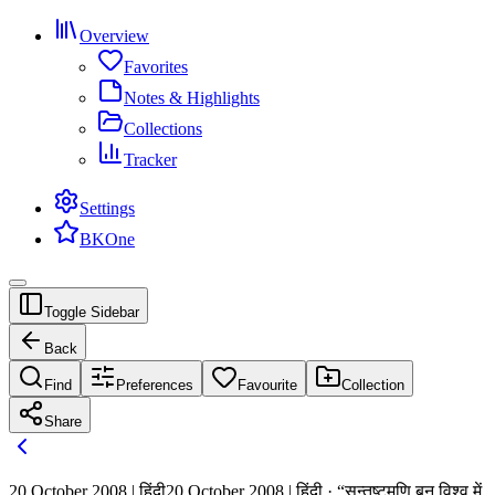
Overview
Favorites
Notes & Highlights
Collections
Tracker
Settings
BKOne
Toggle Sidebar
Back
Find
Preferences
Favourite
Collection
Share
20 October 2008 | हिंदी
20 October 2008 | हिंदी · “सन्तुष्टमणि बन विश्व में