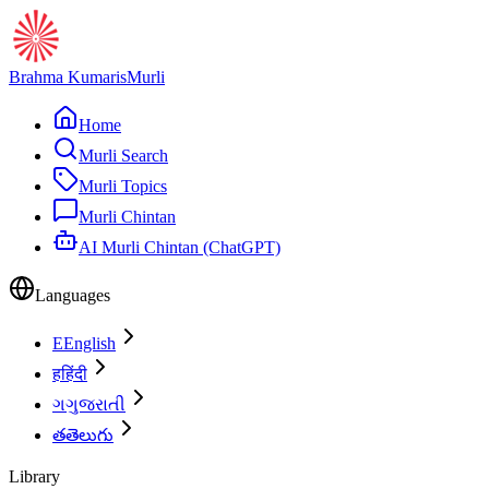
Brahma Kumaris
Murli
Home
Murli Search
Murli Topics
Murli Chintan
AI Murli Chintan (ChatGPT)
Languages
E
English
ह
हिंदी
ગ
ગુજરાતી
త
తెలుగు
Library