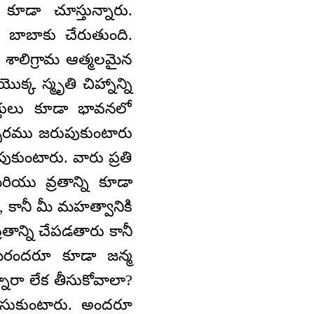
 కూడా చూస్తున్నారు.
ి బాబాకు చేరుతుంది.
 శాలిగ్రామ ఆత్మలమైన
క స్మృతి చిహ్నాన్ని
క్తులు కూడా భావనలో
వత్సరము జరుపుకుంటారు
ుంటారు. వారు ప్రతి
యు వ్రతాన్ని కూడా
ు, కానీ మీ మహత్వానికి
తాన్ని చేపడతారు కానీ
మీరందరూ కూడా జన్మ
్నారా లేక తీసుకోవాలా?
 తీసుకుంటారు. అందరూ