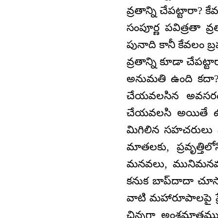
వ్రతాన్ని చేపట్టారా? 
సంపూర్ణ పవిత్రతా వ్ర
పునాది కానీ కేవలం బ
వ్రతాన్ని కూడా చేపట్ట
అనుమతి ఉంది కదా? 
చేయవలసిన అవసరం 
చేయవలసి అయితే ఉం
మిగిలిన సహచరులు ఏ
మాతలకు, ప్రవృత్తి
మనవలు, మునిమనవలపై 
కనుక బాప్‌దాదా చూ
వాటి మహారూపాలపై ప్రే
చిన్నగా అంశమాత్రము