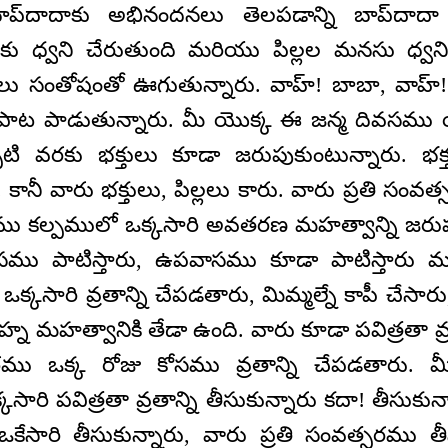
 బాప్‌దాదాకు అభినందనలు తెలపడాన్ని బాప్‌దాదా
లలకు ధ్వని చేరుతుంది మరియు పిల్లల మనసు ధ్వన
లలు సంతోషంతో ఊగుతున్నారు. వాహ్! బాబా, వాహ్!
ాట పాడుతున్నారు. మీ యొక్క ఈ జన్మ దివసము యొక్
పటి వరకు భక్తులు కూడా జరుపుకుంటున్నారు. భ
. కానీ వారు భక్తులు, పిల్లలు కారు. వారు ప్రతి సం
ు కల్పములో ఒక్కసారి అవతరణ మహత్వాన్ని జరుపుక
ు పాటిస్తారు, ఉపవాసము కూడా పాటిస్తారు మరి
క్కసారి వ్రతాన్ని చేపడతారు, మిమ్మల్నే కాపీ చేసార
హ్న మహత్వానికి తేడా ఉంది. వారు కూడా పవిత్రతా వ్ర
సరము ఒక్క రోజు కోసము వ్రతాన్ని చేపడతారు. 
ారి పవిత్రతా వ్రతాన్ని తీసుకున్నారు కదా! తీసుకున
 ఒకేసారి తీసుకున్నారు, వారు ప్రతి సంవత్సరము