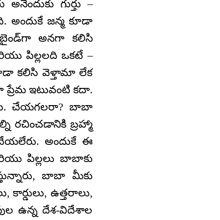
రు అనేందుకు గుర్తు –
ి. అందుకే జన్మ కూడా
ండ్‌గా అనగా కలిసి
రియు పిల్లలది ఒకటే –
ూడా కలిసి వెళ్తామా లేక
ా ప్రేమ ఇటువంటి కదా.
రు. చేయగలరా? బాబా
 రచించడానికి బ్రహ్మా
 చేయలేరు. అందుకే ఈ
ియు పిల్లలు బాబాకు
ున్నారు, బాబా మీకు
 కార్డులు, ఉత్తరాలు,
ల ఉన్న దేశ-విదేశాల