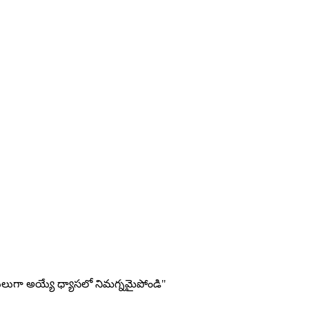
తులుగా అయ్యే ధ్యాసలో నిమగ్నమైపోండి"