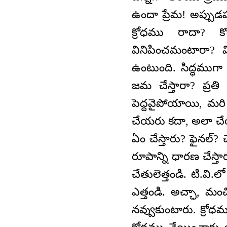
ఉందా ప్రేమ! అప్పుడ
క్రోధము రాదా? 
వినిపించమంటారా? వ
ఉంటుంది. సిద్ధముగా ఉ
జమ చేస్తారా? ప్రతి
పెద్దవైపోయాయి, మరి
చేయరు కదా, అలా చేయరు
ఏం చేస్తారు? ఫైనల్? 
రూపాన్ని ధారణ చేస్తా
చేతులెత్తండి. టి.వి.
ఎత్తండి. అచ్ఛా, మ
నవ్వుకుంటారు. క్రో