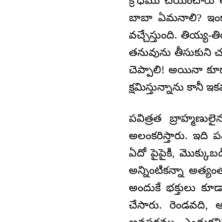
క్రోధము చేయించారు
బాబా ఏమనాలి? ఇంక
వచ్చేస్తుంది. తియ్
తనువును తీసుకుని చ
చెప్పాలి! అయినా కూ
క్షమిస్తున్నాను కాన
పవిత్రత బ్రాహ్మణ
అలంకరిస్తారు. ఇది 
ఏదో పైపైకి, మొక్కుబ
అన్నింటికన్నా అత్యంత 
అందుకే భక్తులు కూడా
చేసారు. రెండవది,