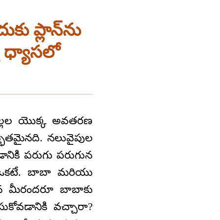
ు ప్లాన్‌ను
 ధ్యాసలో
ిల్లల యొక్క అవతరణ
ుతమైనది. నలువైపుల
నికి పరుగు పరుగున
ఒకటే. బాబా మరియు
లైన మీరందరూ బాబాకు
కోవడానికి వచ్చారా?