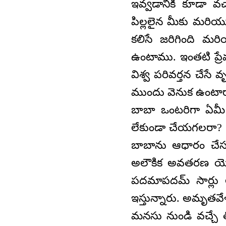
ఇవ్వడానికి కూడా వచ్
పిల్లలైన మీకు మరియ
కలిసే జరిగింది మ
ఉంటాము. ఇంతటి ప్రేమ
విశ్వ పరివర్తన చేసే వ
ముందు వెనుక ఉంటారా?
బాబా ఒంటరిగా ఏమీ
లేకుండా చేయగలరా? బా
బాబాను ఆధారం చేసు
అలౌకిక అవతరణ యొక్
పదమాపదమ్ సార్లు అ
ఇస్తున్నారు. అమృతవే
మనసు నుండి వచ్చే 