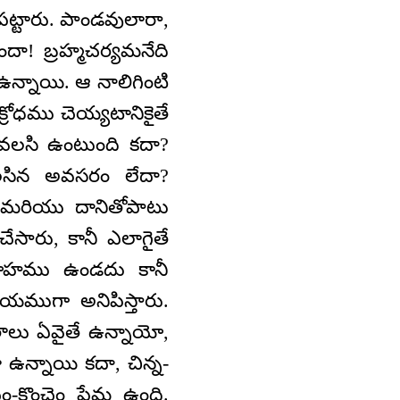
చేపట్టారు. పాండవులారా,
ుందా! బ్రహ్మచర్యమనేది
ఉన్నాయి. ఆ నాలిగింటి
 క్రోధము చెయ్యటానికైతే
యవలసి ఉంటుంది కదా?
లసిన అవసరం లేదా?
 మరియు దానితోపాటు
సారు, కానీ ఎలాగైతే
, మోహము ఉండదు కానీ
ియముగా అనిపిస్తారు.
ాలు ఏవైతే ఉన్నాయో,
ా ఉన్నాయి కదా, చిన్న-
-కొంచెం ప్రేమ ఉంది.