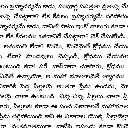
కేవలం బ్రహ్మచర్యమే కాదు, సంపూర్ణ పవిత్రతా వ్రతాన్ని 
తాన్ని చేపట్టారా? లేక కేవలం బ్రహ్మచర్యమే సరిపోత
్రహ్మచర్యమే కాదు, దానితో పాటు ఇంకో నాలుగు కూడా 
ారా లేక కేవలము ఒకదానిదే చేపట్టారా? చెక్ చేసుకోండి.
అనుమతి లేదా? కొంచెం, కొంచెమైతే క్రోధము చే
లేదా? పాండవులు చెప్పండి, క్రోధము చేయవ
టుంది కదా! సరే, బాప్‌దాదా చూసారు, క్రోధము
వైతే ఉన్నాయో, ఆ మహా భూతాలనైతే త్యాగము చే
లోనివారికి పెద్ద పిల్లలపై అంతగా ప్రేమ ఉండదు
చాలా ఉంటుంది. చిన్న-చిన్న పిల్లలు చాలా ప్ర
సారు, పిల్లలకు కూడా ఈ పంచ వికారాలనే మహాభూత
మ తగ్గిపోయింది కానీ ఈ వికారాల యొక్క పిల్లాజెల్ల
గా, వంశమాత్రముగా, వాటిపై ఇప్పుడు కూడా కొంచెం