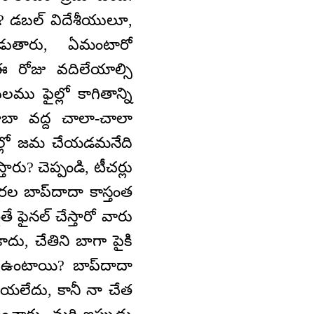
ూ? డబల్ విదేశీయులూ,
డుతారు, ఏమంటారో
ఈ రోజు వదిలేయాల్సి
లము ఫైల్లో కాగితాన్ని
బాబా వద్ద చాలా-చాలా
ఫైల్లో జమ చేయడమనేది
రు? చెప్పండి, టీచర్లు
మరల బాప్‌దాదా కాస్తంత
ే ఫైనల్ చేస్తారో వారు
ాదు, చేతిని బాగా పైకి
 ఉంటాయి? బాప్‌దాదా
ేయలేదు, కానీ నా చేత