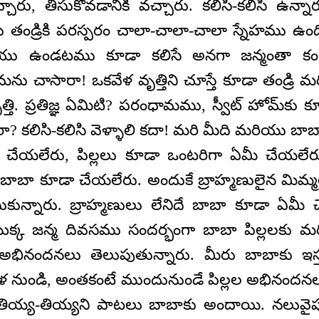
చారు, తీసుకోవడానికి వచ్చారు. కలిసి-కలిసి ఉన్నా
ు తండ్రికి పరస్పరం చాలా-చాలా-చాలా స్నేహము ఉంద
రియు ఉండటము కూడా కలిసే అనగా జన్మంతా కంబై
ను చాసారా! ఒకవేళ వృత్తిని చూస్తే కూడా తండ్రి మ
ృత్తి. ప్రతిజ్ఞ ఏమిటి? పరంధామము, స్వీట్ హోమ్‌కు క
 కలిసి-కలిసి వెళ్ళాలి కదా! మరి మీది మరియు బాబ
 చేయలేరు, పిల్లలు కూడా ఒంటరిగా ఏమీ చేయలే
బా కూడా చేయలేరు. అందుకే బ్రాహ్మణులైన మిమ్మల్ని
కున్నారు. బ్రాహ్మణులు లేనిదే బాబా కూడా ఏమీ
క జన్మ దివసము సందర్భంగా బాబా పిల్లలకు మర
భినందనలు తెలుపుతున్నారు. మీరు బాబాకు ఇస్త
ళ నుండి, అంతకంటే ముందునుండే పిల్లల అభినందనలు,
తియ్య-తియ్యని పాటలు బాబాకు అందాయి. నలువైపు