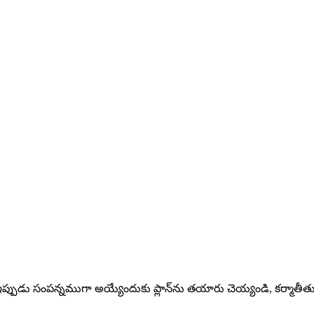
 ఇప్పుడు సంపన్నముగా అయ్యేందుకు ప్లాన్‌ను తయారు చెయ్యండి, కర్మాతీ