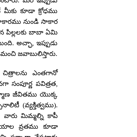
ంచారు. మరి ఇప్పుడు
మీకు కూడా క్రోధము
రాకారము నుండి సాకార
న పిల్లలకు బాబా ఏమి
ంది. అచ్ఛా, ఇప్పుడు
-మంచి జవాబులిస్తారు.
చిత్రాలను ఎంతగానో
గా సంపూర్ణ పవిత్రత,
రాహ్మణ జీవితము యొక్క
నాలిటీ (వ్యక్తిత్వము).
 వారు మిమ్మల్ని కాపీ
నీయాల వ్రతము కూడా