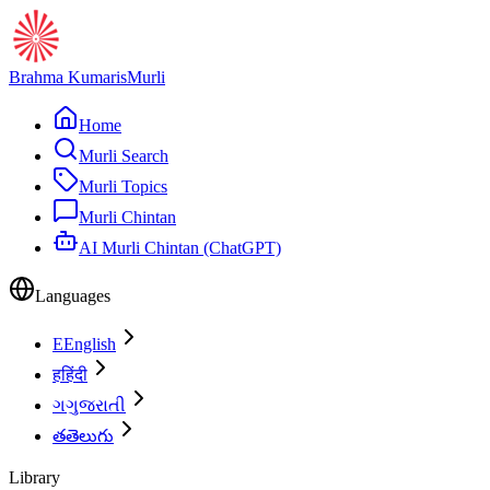
Brahma Kumaris
Murli
Home
Murli Search
Murli Topics
Murli Chintan
AI Murli Chintan (ChatGPT)
Languages
E
English
ह
हिंदी
ગ
ગુજરાતી
త
తెలుగు
Library