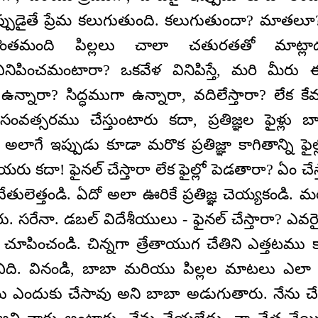
ప్పుడైతే ప్రేమ కలుగుతుంది. కలుగుతుందా? మాతల
కొంతమంది పిల్లలు చాలా చతురతతో మాట్లా
ినిపించమంటారా? ఒకవేళ వినిపిస్తే, మరి మీరు 
న్నారా? సిద్ధముగా ఉన్నారా, వదిలేస్తారా? లేక కేవ
 సంవత్సరము చేస్తుంటారు కదా, ప్రతిజ్ఞల ఫైళ్లు 
 అలాగే ఇప్పుడు కూడా మరొక ప్రతిజ్ఞా కాగితాన్ని 
 కదా! ఫైనల్ చేస్తారా లేక ఫైల్లో పెడతారా? ఏం చేస్తా
చేతులెత్తండి. ఏదో అలా ఊరికే ప్రతిజ్ఞ చెయ్యకండి. 
రు. సరేనా. డబల్ విదేశీయులు - ఫైనల్ చేస్తారా? ఎవరైత
లో చూపించండి. చిన్నగా త్రేతాయుగ చేతిని ఎత్తటము క
ంచిది. వినండి, బాబా మరియు పిల్లల మాటలు ఎలా
ధము ఎందుకు చేసావు అని బాబా అడుగుతారు. నేను చ