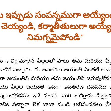
 ఇప్పుడు సంపన్నముగా అయ్యేందుక
ెయ్యండి, కర్మాతీతులుగా అయ్యే
నిమగ్నమైపోండి"
 శాలిగ్రామాలైన పిల్లలతో పాటు తమ మరియు ప
డానికి వచ్చారు. ఈ అవతరణ జయంతి ఎంతటి అద్భ
బాబా జయంతిని మరియు తమ జయంతిని జరుపుకోవడా
రియు పిల్లల జయంతి అనగా అవతరణ దివసము 
 జన్మ జరగడము ఇదే వండర్. మరి శాలిగ్రామ పిల్ల
ికి వచ్చారా లేక బాబా నుండి అభినందనలు తీసు