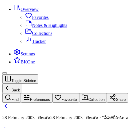
Overview
Favorites
Notes & Highlights
Collections
Tracker
Settings
BKOne
Toggle Sidebar
Back
Find
Preferences
Favourite
Collection
Share
28 February 2003 | తెలుగు
28 February 2003 | తెలుగు · "సేవతోపాటు