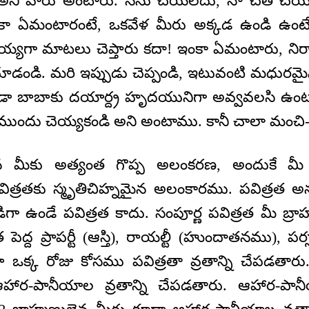
 అని వారు అంటారు. నేను చేయలేదు, నా చేత చేయి
ా ఏమంటారంటే, ఒకవేళ మీరు అక్కడ ఉండి ఉంటే 
య-తియ్యగా మాటలు చెప్తారు కదా! ఇంకా ఏమంటారు, ని
ూడండి. మరి ఇప్పుడు చెప్పండి, ఇటువంటి మధురమై
డా బాబాకు దయార్ద్ర హృదయునిగా అవ్వవలసి ఉంటు
ీ ఇకముందు చెయ్యకండి అని అంటాము. కానీ చాలా మంచి
ులైన మీకు అత్యంత గొప్ప అలంకరణ, అందుకే మీ 
పవిత్రతకు స్మృతిచిహ్నమైన అలంకారము. పవిత్రత అన
డిగా ఉండే పవిత్రత కాదు. సంపూర్ణ పవిత్రత మీ బ్
పెద్ద ప్రాపర్టీ (ఆస్తి), రాయల్టీ (హుందాతనము), పర్స
 ఒక్క రోజు కోసము పవిత్రతా వ్రతాన్ని చేపడతారు.
 ఆహార-పానీయాల వ్రతాన్ని చేపడతారు. ఆహార-పా