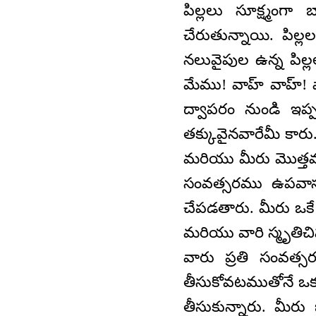
పిల్లలు సూక్ష్మంగా
చేరుతున్నాయి. పిల్
నలువైపుల ఉన్న పిల్
మేము! వాహ్ వాహ్! ప
ద్వాపరం నుండి ఇప్
తక్కువైనవారేమీ కారు
మరియు మీరు మొత్తమ
సంవత్సరము ఉపవాసమ
చేపడతారు. మీరు ఒకే ఒ
మరియు వారి స్మృతిచి
వారు ప్రతి సంవత్
తీసుకోవటముతోనే ఒక్కస
తీసుకున్నారు. మీరు