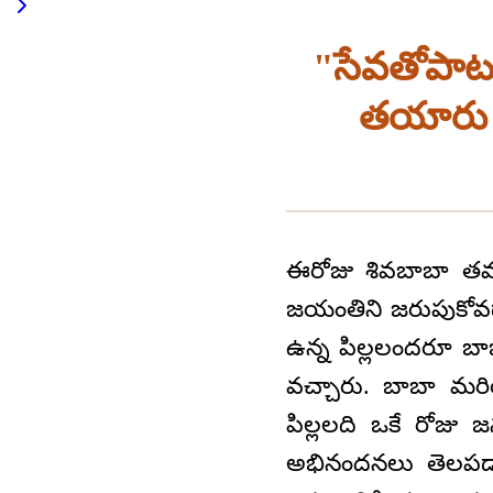
"సేవతోపాటు
తయారు చ
ఈరోజు శివబాబా తమ
జయంతిని జరుపుకోవ
ఉన్న పిల్లలందరూ 
వచ్చారు. బాబా మ
పిల్లలది ఒకే రోజు
అభినందనలు తెలపడాన