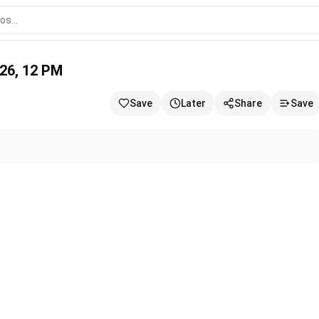
2026, 12 PM
Save
Later
Share
Save