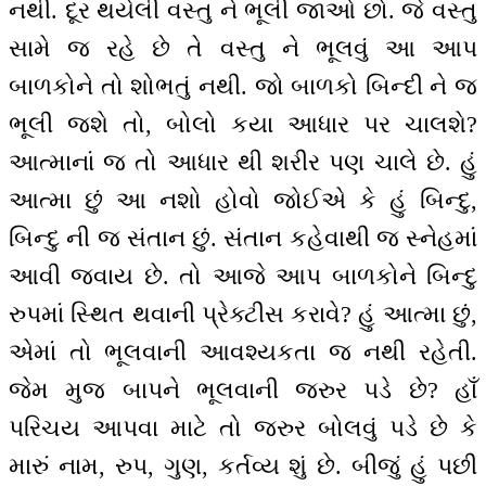
નથી. દૂર થયેલી વસ્તુ ને ભૂલી જાઓ છો. જે વસ્તુ
સામે જ રહે છે તે વસ્તુ ને ભૂલવું આ આપ
બાળકોને તો શોભતું નથી. જો બાળકો બિન્દી ને જ
ભૂલી જશે તો, બોલો કયા આધાર પર ચાલશે?
આત્માનાં જ તો આધાર થી શરીર પણ ચાલે છે. હું
આત્મા છું આ નશો હોવો જોઈએ કે હું બિન્દુ,
બિન્દુ ની જ સંતાન છું. સંતાન કહેવાથી જ સ્નેહમાં
આવી જવાય છે. તો આજે આપ બાળકોને બિન્દુ
રુપમાં સ્થિત થવાની પ્રેક્ટીસ કરાવે? હું આત્મા છું,
એમાં તો ભૂલવાની આવશ્યકતા જ નથી રહેતી.
જેમ મુજ બાપને ભૂલવાની જરુર પડે છે? હાઁ
પરિચય આપવા માટે તો જરુર બોલવું પડે છે કે
મારું નામ, રુપ, ગુણ, કર્તવ્ય શું છે. બીજું હું પછી