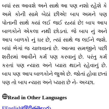
બધાં રસ આવશે અને સાથે આ પણ નશો રહેશે કે
અમે કોની સામે બેઠાં છીએ! બાપ અમને પણ
પોતાની સાથે ક્યાં લઈ જઈ રહ્યાં છે! બાપ આપ
બાળકોને એકલા નથી છોડતાં. જે બાપ નું અને
આપ બાળકો નું ઘર છે, ત્યાં સાથે જ લઈને જશે.
બધાં ભેગાં જ ચાલવાનાં છે. આત્મા સમજીને પછી
શરીરમાં આવીને કર્મ પણ કરવાનું છે. પરંતુ કર્મ
કરતાં પણ ન્યારા અને પ્યારા થઇને રહેવાનું છે.
બાપ પણ આપ બાળકોને જુએ છે. જોતાં હોવા છતાં
પણ તો બાપ ન્યારા અને પ્યારા છે ને- અચ્છા.
Read in Other Languages
E
English
ह
हिंदी
త
తెలుగు