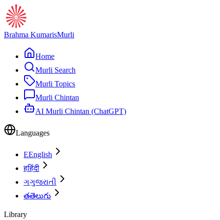
Brahma Kumaris
Murli
Home
Murli Search
Murli Topics
Murli Chintan
AI Murli Chintan (ChatGPT)
Languages
E
English
ह
हिंदी
ગ
ગુજરાતી
త
తెలుగు
Library