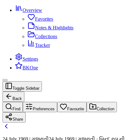
Overview
Favorites
Notes & Highlights
Collections
Tracker
Settings
BKOne
Toggle Sidebar
Back
Find
Preferences
Favourite
Collection
Share
24 July 1969 | ગુજરાતી
24 July 1969 | ગુજરાતી · બિન્દુ રુપ ની