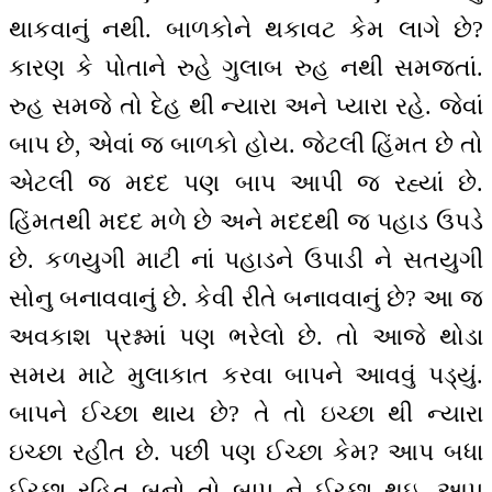
થાકવાનું નથી. બાળકોને થકાવટ કેમ લાગે છે?
કારણ કે પોતાને રુહે ગુલાબ રુહ નથી સમજતાં.
રુહ સમજે તો દેહ થી ન્યારા અને પ્યારા રહે. જેવાં
બાપ છે, એવાં જ બાળકો હોય. જેટલી હિંમત છે તો
એટલી જ મદદ પણ બાપ આપી જ રહ્યાં છે.
હિંમતથી મદદ મળે છે અને મદદથી જ પહાડ ઉપડે
છે. કળયુગી માટી નાં પહાડને ઉપાડી ને સતયુગી
સોનુ બનાવવાનું છે. કેવી રીતે બનાવવાનું છે? આ જ
અવકાશ પ્રશ્નમાં પણ ભરેલો છે. તો આજે થોડા
સમય માટે મુલાકાત કરવા બાપને આવવું પડ્યું.
બાપને ઈચ્છા થાય છે? તે તો ઇચ્છા થી ન્યારા
ઇચ્છા રહીત છે. પછી પણ ઈચ્છા કેમ? આપ બધા
ઈચ્છા રહિત બનો તો બાપ ને ઈચ્છા થઇ. આપ