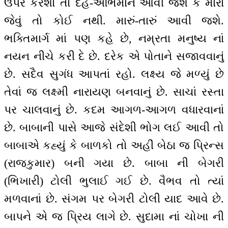
ઉપર કરશો તો દેહ-અભિમાન આવી જશે કે મારા
જેવું તો કોઈ નથી. મારું-તારું આવી જશે.
ભક્તિમાર્ગ માં પણ કહે છે, નમ્રતા મનુષ્ય નાં
નયન નીચે કરી દે છે. દરેક એ પોતાને સજાવવાનું
છે. સદૈવ સુગંધ આપતાં રહો. લક્ષ્ય જે મળ્યું છે
તેવાં જ લક્ષ્મી નારાયણ બનવાનું છે. સાચાં રસ્તા
પર ચાલવાનું છે. કદમ આગળ-આગળ વધારવાનાં
છે. બાબાની પાસે આજે સંદેશી ભોગ લઈ આવી તો
બાબાએ કહ્યું કે બાળકો તો અહીં બેઠા જ પ્રિન્સ
(રાજકુમાર) બની ગયા છે. બાબા ની બેગરી
(ભિખારી) ટોલી ભુલાઈ ગઈ છે. વૈભવ તો ત્યાં
મળવાનાં છે. સંગમ પર બેગરી ટોલી યાદ આવે છે.
બાપને એ જ પ્રિય લાગે છે. સુદામા નાં ચોખા ની