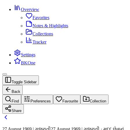
Overview
Favorites
Notes & Highlights
Collections
Tracker
Settings
BKOne
Toggle Sidebar
Back
Find
Preferences
Favourite
Collection
Share
27 August 1969 | ગુજરાતી
27 August 1969 | ગુજરાતી · મદદ લેવાનું