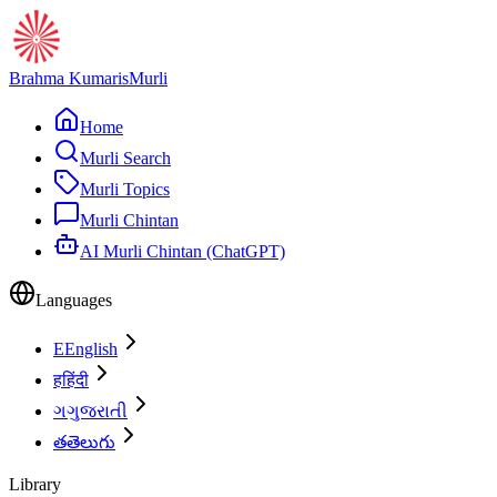
Brahma Kumaris
Murli
Home
Murli Search
Murli Topics
Murli Chintan
AI Murli Chintan (ChatGPT)
Languages
E
English
ह
हिंदी
ગ
ગુજરાતી
త
తెలుగు
Library