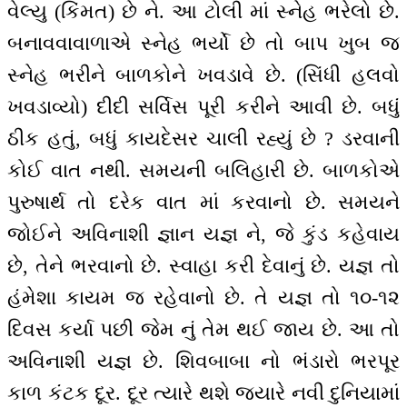
વેલ્યુ (કિંમત) છે ને. આ ટોલી માં સ્નેહ ભરેલો છે.
બનાવવાવાળાએ સ્નેહ ભર્યો છે તો બાપ ખુબ જ
સ્નેહ ભરીને બાળકોને ખવડાવે છે. (સિંધી હલવો
ખવડાવ્યો) દીદી સર્વિસ પૂરી કરીને આવી છે. બધું
ઠીક હતું, બધું કાયદેસર ચાલી રહ્યું છે ? ડરવાની
કોઈ વાત નથી. સમયની બલિહારી છે. બાળકોએ
પુરુષાર્થ તો દરેક વાત માં કરવાનો છે. સમયને
જોઈને અવિનાશી જ્ઞાન યજ્ઞ ને, જે કુંડ કહેવાય
છે, તેને ભરવાનો છે. સ્વાહા કરી દેવાનું છે. યજ્ઞ તો
હંમેશા કાયમ જ રહેવાનો છે. તે યજ્ઞ તો ૧૦-૧૨
દિવસ કર્યા પછી જેમ નું તેમ થઈ જાય છે. આ તો
અવિનાશી યજ્ઞ છે. શિવબાબા નો ભંડારો ભરપૂર
કાળ કંટક દૂર. દૂર ત્યારે થશે જ્યારે નવી દુનિયામાં