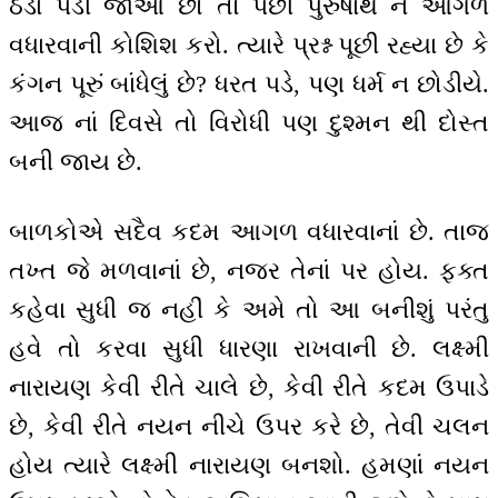
ઠંડા પડી જાઓ છો તો પછી પુરુષાર્થ ને આગળ
વધારવાની કોશિશ કરો. ત્યારે પ્રશ્ન પૂછી રહ્યા છે કે
કંગન પૂરું બાંધેલું છે? ધરત પડે, પણ ધર્મ ન છોડીયે.
આજ નાં દિવસે તો વિરોધી પણ દુશ્મન થી દોસ્ત
બની જાય છે.
બાળકોએ સદૈવ કદમ આગળ વધારવાનાં છે. તાજ
તખ્ત જે મળવાનાં છે, નજર તેનાં પર હોય. ફક્ત
કહેવા સુધી જ નહીં કે અમે તો આ બનીશું પરંતુ
હવે તો કરવા સુધી ધારણા રાખવાની છે. લક્ષ્મી
નારાયણ કેવી રીતે ચાલે છે, કેવી રીતે કદમ ઉપાડે
છે, કેવી રીતે નયન નીચે ઉપર કરે છે, તેવી ચલન
હોય ત્યારે લક્ષ્મી નારાયણ બનશો. હમણાં નયન