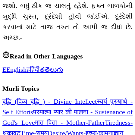
જશો. બધું ઠીક જ ચાલતું રહેશે. ફક્ત બાળકોની
બુદ્ધિ ચુસ્ત, દૂરંદેશી હોવી જોઈએ. દૂરંદેશી
કરવાનાં માટે તાજ તખ્ત તો આપી જ દીધાં છે.
અચ્છા-
Read in Other Languages
E
English
ह
हिंदी
త
తెలుగు
Murli Topics
बुद्धि (दिव्य बुद्धि ) - Divine Intellect
स्वयं पुरुषार्थ -
Self Efforts
परमात्मा प्यार की पालना - Sustenance of
God's Love
मात पिता - Mother-Father
Tiredness-
थकावट
Time-समय
Desire/Wants-इच्छा/कामना
ज्ञान