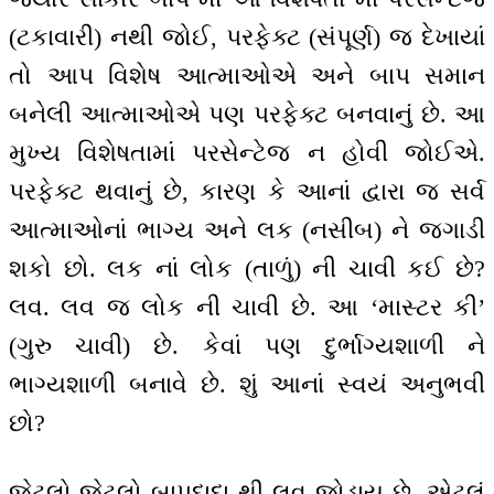
(ટકાવારી) નથી જોઈ, પરફેક્ટ (સંપૂર્ણ) જ દેખાયાં
તો આપ વિશેષ આત્માઓએ અને બાપ સમાન
બનેલી આત્માઓએ પણ પરફેક્ટ બનવાનું છે. આ
મુખ્ય વિશેષતામાં પરસેન્ટેજ ન હોવી જોઈએ.
પરફેક્ટ થવાનું છે, કારણ કે આનાં દ્વારા જ સર્વ
આત્માઓનાં ભાગ્ય અને લક (નસીબ) ને જગાડી
શકો છો. લક નાં લોક (તાળું) ની ચાવી કઈ છે?
લવ. લવ જ લોક ની ચાવી છે. આ ‘માસ્ટર કી’
(ગુરુ ચાવી) છે. કેવાં પણ દુર્ભાગ્યશાળી ને
ભાગ્યશાળી બનાવે છે. શું આનાં સ્વયં અનુભવી
છો?
જેટલો-જેટલો બાપદાદા થી લવ જોડાય છે, એટલું