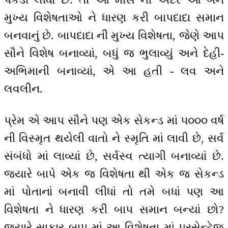
મુખ્ય વિશેષતાઓ ને ધારણ કરી બાપદાદા સમાન
બનવાનું છે. બાપદાદા ની મુખ્ય વિશેષતા, જેણે આપ
સૌને વિશેષ બનાવ્યાં, બધું જ ભુલાવ્યું અને દેહી-
અભિમાની બનાવ્યાં, એ આ હતી - લવ અને
લવલીન.
પ્રેમ એ આપ સૌને પણ એક સેકન્ડ માં ૫૦૦૦ વર્ષ
ની વિસ્મૃત થયેલી વાતો ને સ્મૃતિ માં લાવી છે, સર્વ
સંબંધો માં લાવ્યાં છે, સર્વસ્વ ત્યાગી બનાવ્યાં છે.
જયારે બાપે એક જ વિશેષતા થી એક જ સેકન્ડ
માં પોતાનાં બનાવી લીધાં તો તમે બધાં પણ આ
વિશેષતા ને ધારણ કરી બાપ સમાન બન્યાં છો?
જયારે સાકાર બાપ માં આ વિશેષતા માં પરસેન્ટેજ