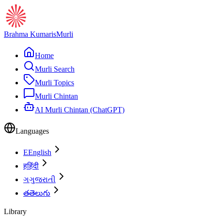
Brahma Kumaris
Murli
Home
Murli Search
Murli Topics
Murli Chintan
AI Murli Chintan (ChatGPT)
Languages
E
English
ह
हिंदी
ગ
ગુજરાતી
త
తెలుగు
Library