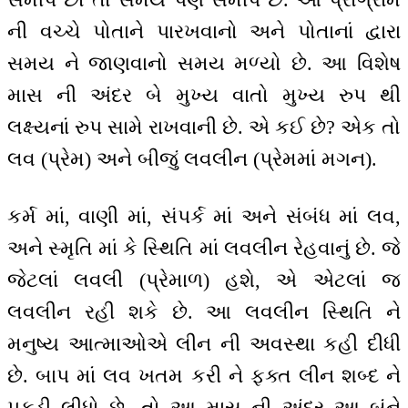
ની વચ્ચે પોતાને પારખવાનો અને પોતાનાં દ્વારા
સમય ને જાણવાનો સમય મળ્યો છે. આ વિશેષ
માસ ની અંદર બે મુખ્ય વાતો મુખ્ય રુપ થી
લક્ષ્યનાં રુપ સામે રાખવાની છે. એ કઈ છે? એક તો
લવ (પ્રેમ) અને બીજું લવલીન (પ્રેમમાં મગન).
કર્મ માં, વાણી માં, સંપર્ક માં અને સંબંધ માં લવ,
અને સ્મૃતિ માં કે સ્થિતિ માં લવલીન રેહવાનું છે. જે
જેટલાં લવલી (પ્રેમાળ) હશે, એ એટલાં જ
લવલીન રહી શકે છે. આ લવલીન સ્થિતિ ને
મનુષ્ય આત્માઓએ લીન ની અવસ્થા કહી દીધી
છે. બાપ માં લવ ખતમ કરી ને ફક્ત લીન શબ્દ ને
પકડી લીધો છે. તો આ માસ ની અંદર આ બંને