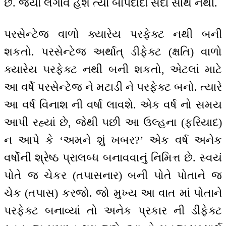
છે. જ્યાં લગાવ હશે ત્યાં બાપદાદા સદા સાથે નથી.
પરસેન્ટેજ વાળો ક્યારેય પરફેક્ટ નથી બની
શકતો. પરસેન્ટેજ અર્થાત્ ડીફેક્ટ (ક્ષતિ) વાળો
ક્યારેય પરફેક્ટ નથી બની શકતો, એટલાં માટે
આ વર્ષે પરસેન્ટેજ ને મટાડી ને પરફેક્ટ બનો. ત્યારે
આ વર્ષ વિનાશ ની વર્ષા લાવશે. એક વર્ષ નો સમય
આપી રહ્યાં છે, જેથી પછી આ ઉલ્હના (ફરિયાદ)
ન આપે કે ‘અમને શું ખબર?’ એક વર્ષ અનેક
વર્ષોની શ્રેષ્ઠ પ્રાલબ્ધ બનાવવાનું નિમિત્ત છે. સ્વયં
પોતે જ ચેકર (તપાસનાર) બની પોતે પોતાને જ
ચેક (તપાસ) કરજો. જો મુખ્ય આ વાત માં પોતાને
પરફેક્ટ બનાવ્યાં તો અનેક પ્રકાર ની ડીફેક્ટ