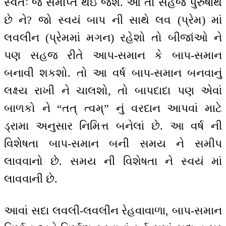
સ્વતઃ જ સમાપ્ત થઇ જશે. આ તો સહજ પુરુષાર્થ
છે ને? જો સ્વયં બાપ ની સાથે લવ (પ્રેમ) માં
લવલીન (પ્રેમમાં મગન) રહેશો તો બીજાંઓ ને
પણ સહજ રીતે આપ-સમાન કે બાપ-સમાન
બનાવી શકશો. તો આ વર્ષ બાપ-સમાન બનવાનું
લક્ષ્ય રાખી ને ચાલશો, તો બાપદાદા પણ એવાં
બાળકો ને “તત્ ત્વમ્” નું વરદાન આપવાં માટે
ડ્રામા અનુસાર નિમિત્ત બનેલાં છે. આ વર્ષ ની
વિશેષતા બાપ-સમાન બની સમય ને સમીપ
લાવવાનો છે. સમય ની વિશેષતા ને સ્વયં માં
લાવવાની છે.
આવાં સદા લવલી-લવલીન રેહવાવાળા, બાપ-સમાન