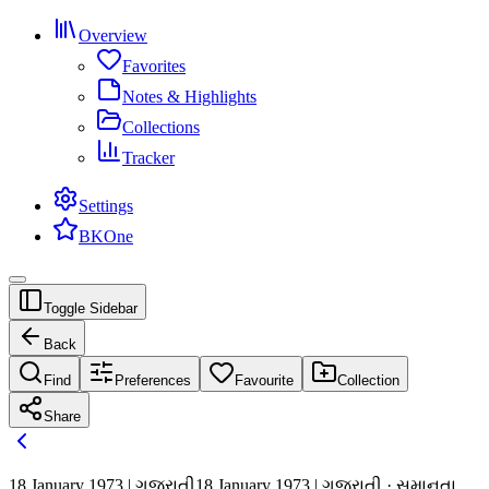
Overview
Favorites
Notes & Highlights
Collections
Tracker
Settings
BKOne
Toggle Sidebar
Back
Find
Preferences
Favourite
Collection
Share
18 January 1973 | ગુજરાતી
18 January 1973 | ગુજરાતી · સમાનતા