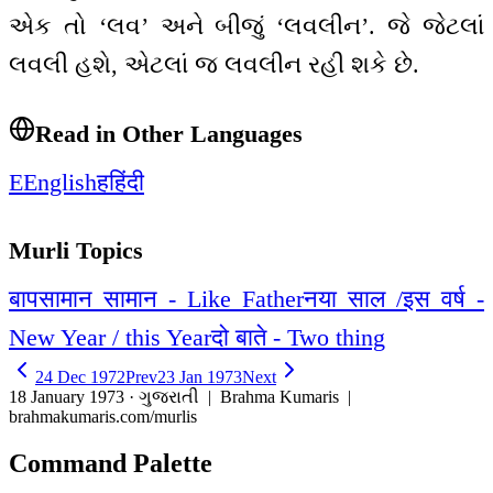
એક તો ‘લવ’ અને બીજું ‘લવલીન’. જે જેટલાં
લવલી હશે, એટલાં જ લવલીન રહી શકે છે.
Read in Other Languages
E
English
ह
हिंदी
Murli Topics
बापसामान सामान - Like Father
नया साल /इस वर्ष -
New Year / this Year
दो बाते - Two thing
24 Dec 1972
Prev
23 Jan 1973
Next
18 January 1973 · ગુજરાતી
| Brahma Kumaris |
brahmakumaris.com/murlis
Command Palette