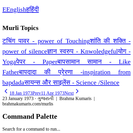
E
English
ह
हिंदी
Murli Topics
टचिंग पावर - power of Touching
शांति की शक्ति -
power of silence
ज्ञान स्वरुप - Knwoledgeful
योग -
Yoga
पेपर - Paper
बापसामान सामान - Like
Father
बापदादा की प्रेरणा -inspiration from
bapdada
सायन्स और साइलेंस - Science /Silence
18 Jan 1973
Prev
11 Apr 1973
Next
23 January 1973 · ગુજરાતી
| Brahma Kumaris |
brahmakumaris.com/murlis
Command Palette
Search for a command to run...