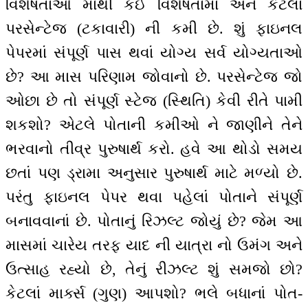
વિશેષતાઓ માંથી કઈ વિશેષતામાં અને કેટલા
પરસેન્ટેજ (ટકાવારી) ની કમી છે. શું ફાઇનલ
પેપરમાં સંપૂર્ણ પાસ થવાં યોગ્ય સર્વ યોગ્યતાઓ
છે? આ માસ પરિણામ જોવાનો છે. પરસેન્ટેજ જો
ઓછા છે તો સંપૂર્ણ સ્ટેજ (સ્થિતિ) કેવી રીતે પામી
શકશો? એટલે પોતાની કમીઓ ને જાણીને તેને
ભરવાનો તીવ્ર પુરુષાર્થ કરો. હવે આ થોડો સમય
છતાં પણ ડ્રામા અનુસાર પુરુષાર્થ માટે મળ્યો છે.
પરંતુ ફાઇનલ પેપર થવા પહેલાં પોતાને સંપૂર્ણ
બનાવવાનાં છે. પોતાનું રિઝલ્ટ જોયું છે? જેમ આ
માસમાં ચારેય તરફ યાદ ની યાત્રા નો ઉમંગ અને
ઉત્સાહ રહ્યો છે, તેનું રીઝલ્ટ શું સમજો છો?
કેટલાં માર્ક્સ (ગુણ) આપશો? ભલે બધાનાં પોત-