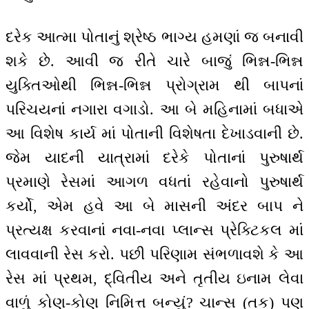
દરેક આત્મા પોતાનું શ્રેષ્ઠ ભાગ્ય હમણાં જ બનાવી
શકે છે. આવી જ રીતે ચારે બાજું ભિન્ન-ભિન્ન
યુક્તિઓથી ભિન્ન-ભિન્ન પ્રોગ્રામ થી બાપનાં
પરિચયનાં નગારા વગાડો. આ બે મહિનામાં બધાએ
આ વિશેષ કાર્ય માં પોતાની વિશેષતા દેખાડવાની છે.
જેમ યાદની યાત્રામાં દરેકે પોતાનાં પુરુષાર્થ
પ્રમાણે રેસમાં આગળ વધતાં રહેવાનો પુરુષાર્થ
કર્યો, એમ હવે આ બે માસની અંદર બાપ ને
પ્રત્યક્ષ કરવાનાં નવા-નવા પ્લાન્સ પ્રેક્ટિકલ માં
લાવવાની રેસ કરો. પછી પરિણામ સંભળાવશે કે આ
રેસ માં પ્રથમ, દ્વિતીય અને તૃતીય ઇનામ લેવા
વાળું કોણ-કોણ નિમિત્ત બન્યું? ચાન્સ (તક) પણ