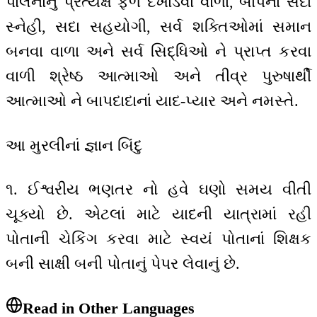
પાલનાનું પ્રત્યક્ષ ફળ દેખાડવા વાળા, બાપનાં સદા
સ્નેહી, સદા સહયોગી, સર્વ શક્તિઓમાં સમાન
બનવા વાળા અને સર્વ સિદ્ધિઓ ને પ્રાપ્ત કરવા
વાળી શ્રેષ્ઠ આત્માઓ અને તીવ્ર પુરુષાર્થી
આત્માઓ ને બાપદાદાનાં યાદ-પ્યાર અને નમસ્તે.
આ મુરલીનાં જ્ઞાન બિંદુ
૧. ઈશ્વરીય ભણતર નો હવે ઘણો સમય વીતી
ચૂક્યો છે. એટલાં માટે યાદની યાત્રામાં રહી
પોતાની ચેકિંગ કરવા માટે સ્વયં પોતાનાં શિક્ષક
બની સાક્ષી બની પોતાનું પેપર લેવાનું છે.
Read in Other Languages