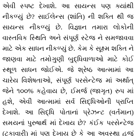
એવી સ્પષ્ટ દેખાશે. આ સાયન્સ પણ ક્યાંથી
નીકળ્યું છે? સાઈલેન્સ (શાંતિ) ની શક્તિ થી જ
સાયન્સ નીકળ્યું છે. વિજ્ઞાન તમારા લોકોની
વાસ્તવિક સ્થિતિ અને સંપૂર્ણ સ્ટેજ ને સમજાવવા
માટે એક સાધન નીકળ્યું છે. કેમ કે સૂક્ષ્મ શક્તિ ને
જાણવા માટે તમોગુણી બુદ્ધિવાળાઓ માટે કોઈ
સ્થૂળ સાધન જોઈએ. જે શ્રેષ્ઠ આત્મામાં આ
ચારેય વિશેષતાઓ, સંપૂર્ણ પરસેન્ટેજ માં અર્થાત્
જેને ૧૦૦% કહેવાય છે, ઈમર્જ (જાગૃત) રુપ માં
હશે, એવી આત્મામાં સર્વ સિદ્ધિઓની પ્રાપ્તિ
દેખાશે. આ સિદ્ધિ પોતાનાં પ્રેઝન્ટ (વર્તમાન)
સમયનાં પુરુષાર્થ માં દેખાય છે? કંઈક પરસેન્ટેજ
(ટકાવારી) માં પણ દેખાય છે કે આ અવસ્થા હજું