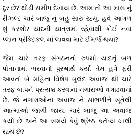
દૂર છે? થોડી સમીપ દેખાય છે. આમ તો આ માસ નું
રીઝલ્ટ ચારે બાજુ નું બહુ સારું રહ્યું. હવે આગળ
શું કરશો? યાદની યાત્રામાં રહેવાથી કોઈ નવાં
પ્લાન પ્રેક્ટિકલ માં લાવવા માટે ઈમર્જ થયાં?
જેમ ચારે તરફ સંગઠનનાં રુપમાં યાદનું બળ
પોતાનામાં ભરવાનો પુરુષાર્થ કર્યો તેમ હવે ફરી
આવતાં બે મહિના વિશેષ બુલંદ અવાજ થી ચારે
તરફ બાપને પ્રત્યક્ષ કરવાનાં નગારાઓ વગાડવાનાં
છે. જે નગારાઓનાં અવાજ ને સાંભળીને સૂતેલી
આત્માઓ જાગી જાય. ચારે બાજુ આ અવાજ
કયો છે અને આ સમયે કેવું શ્રેષ્ઠ કર્તવ્ય ચાલી
રહ્યું છે?