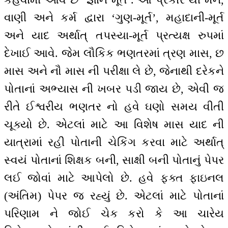
વાણી અને કર્મ દ્વારા ‘ગુણ-મૂર્ત’, મહાદાની-મૂર્ત
અને યાદ અર્થાત્ તપસ્યા-મૂર્ત પ્રત્યક્ષ રુપમાં
દેખાઈ આવે. જેમ લૌકિક ભણતરમાં ત્રણ માસ, છ
માસ અને નૌ માસ ની પરીક્ષા લે છે, જેનાથી દરેકને
પોતાનાં અભ્યાસ ની ખબર પડી જાય છે, એવી જ
રીતે ઈશ્વરીય ભણતર નો હવે ઘણો સમય વીતી
ચૂક્યો છે. એટલાં માટે આ વિશેષ માસ યાદ ની
યાત્રામાં રહી પોતાની ચેકિંગ કરવા માટે અર્થાત્
સ્વયં પોતાનાં શિક્ષક બની, સાક્ષી બની પોતાનું પેપર
લઈ જોવાં માટે આપેલો છે. હવે ફક્ત ફાઇનલ
(અંતિમ) પેપર જ રહ્યું છે. એટલાં માટે પોતાનાં
પરિણામ ને જોઈ ચેક કરો કે આ ચારેય