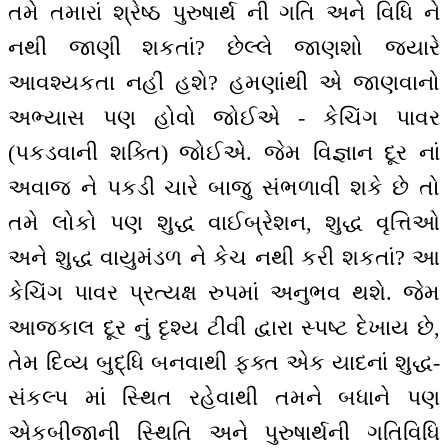
તમે તમારાં શ્રેષ્ઠ પુરુષાર્થ ની ગતિ અને વિધિ ને
નથી જાણી શકતાં? છેલ્લે જાણશો જ્યારે
આવશ્યકતા નહીં હશે? હમણાંથી એ જાણવાનો
અભ્યાસ પણ હોવો જોઈએ - કેચિંગ પાવર
(પકડવાની શક્તિ) જોઈએ. જેમ વિજ્ઞાન દૂર નાં
અવાજ ને પકડી ચારે બાજુ સંભળાવી શકે છે તો
તમે લોકો પણ શુદ્ધ વાઈબ્રેશન, શુદ્ધ વૃત્તિઓ
અને શુદ્ધ વાયુમંડળ ને કેચ નથી કરી શકતાં? આ
કેચિંગ પાવર પ્રત્યક્ષ રુપમાં અનુભવ થશે. જેમ
આજકાલ દૂર નું દૃશ્ય ટીવી દ્વારા સ્પષ્ટ દેખાય છે,
તેમ દિવ્ય બુદ્ધિ બનવાથી ફક્ત એક યાદનાં શુદ્ધ-
સંકલ્પ માં સ્થિત રહેવાથી તમને બધાને પણ
એકબીજાની સ્થિતિ અને પુરુષાર્થની ગતિવિધિ