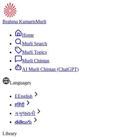
Brahma Kumaris
Murli
Home
Murli Search
Murli Topics
Murli Chintan
AI Murli Chintan (ChatGPT)
Languages
E
English
ह
हिंदी
ગ
ગુજરાતી
త
తెలుగు
Library