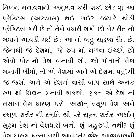
મિલન મનાવવાનો અનુભવ કરી શકો છો? શું આ
પ્રેક્ટિસ (અભ્યાસ) થઈ ગઈ? જ્યારે થોડી
પ્રેક્ટિસ કરી છે તો તેને વધારી શકો છો ને? રીત તો
બધાને આવડી ગઈ છે? આ તો બહુ સહજ રીત છે.
જેનાથી જે દેશમાં, જે રુપ માં મળવા ઈચ્છો છો
એવો પોતાનો વેશ બનાવી લો. જો પોતાનો વેશ
બનાવી લીધો, તો એ વેશમાં અને એ દેશમાં પહોંચી
જ જશો અને એ દેશનાં વાસી બાપ સાથે અનેક
રુપ થી મિલન મનાવી શકશો. ફક્ત એ દેશ નાં
સમાન વેશ ધારણ કરો. અર્થાત્ સ્થૂળ વેશ અને
સ્થૂળ શરીર ની સ્મૃતિ થી પરે સૂક્ષ્મ શરીર અર્થાત્
સૂક્ષ્મ દેશ નાં વેશધારી બનો. શું બહુરુપી નથી? શું
વેશ ધારણ કરતાં નથી આવડતું? જેમ આજકાલની