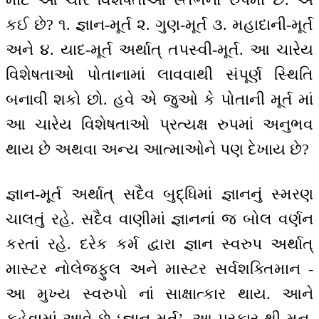
કઈ છે? ૧. જ્ઞાન-મૂર્ત ૨. ગુણ-મૂર્ત ૩. મહાદાની-મૂર્ત
અને ૪. યાદ-મૂર્ત અર્થાત્ તપસ્વી-મૂર્ત. આ ચારેય
વિશેષતાઓ પોતાનામાં લાવવાથી સંપૂર્ણ સ્થિતિ
બનાવી શકો છો. હવે એ જુઓ કે પોતાની મૂર્ત માં
આ ચારેય વિશેષતાઓ પ્રત્યક્ષ રુપમાં અનુભવ
થાય છે અથવા અન્ય આત્માઓને પણ દેખાય છે?
જ્ઞાન-મૂર્ત અર્થાત્ સદૈવ બુદ્ધિમાં જ્ઞાનનું સ્મરણ
ચાલતું રહે. સદૈવ વાણીમાં જ્ઞાનનાં જ બોલ વર્ણન
કરતાં રહે. દરેક કર્મ દ્વારા જ્ઞાન સ્વરુપ અર્થાત્
માસ્ટર નોલેજફુલ અને માસ્ટર સર્વશક્તિમાન -
આ મુખ્ય સ્વરુપો નાં સાક્ષાત્કાર થાય. આને
કહેવામાં આવે છે ‘જ્ઞાન મૂર્ત’. આ પ્રકાર થી મન,