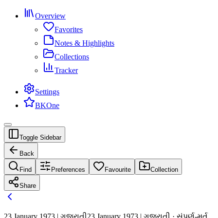
Overview
Favorites
Notes & Highlights
Collections
Tracker
Settings
BKOne
Toggle Sidebar
Back
Find
Preferences
Favourite
Collection
Share
23 January 1973 | ગુજરાતી
23 January 1973 | ગુજરાતી · સંપૂર્ણ-મૂર્ત