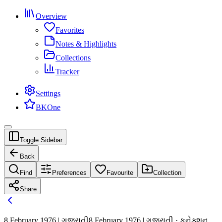
Overview
Favorites
Notes & Highlights
Collections
Tracker
Settings
BKOne
Toggle Sidebar
Back
Find
Preferences
Favourite
Collection
Share
8 February 1976 | ગુજરાતી
8 February 1976 | ગુજરાતી · કનેક્શન