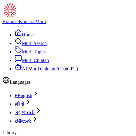
Brahma Kumaris
Murli
Home
Murli Search
Murli Topics
Murli Chintan
AI Murli Chintan (ChatGPT)
Languages
E
English
ह
हिंदी
ગ
ગુજરાતી
త
తెలుగు
Library