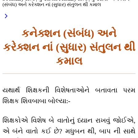
(સંબંધ) અને કરેક્શન નાં (સુધાર) સંતુલન થી કમાલ
કનેક્શન (સંબંધ) અને
કરેક્શન નાં (સુધાર) સંતુલન થી
કમાલ
યથાર્થ શિક્ષકની વિશેષતાઓને બતાવતા પરમ
શિક્ષક શિવબાબા બોલ્યા:-
શિક્ષકોએ વિશેષ બે વાતોનું ધ્યાન રાખવું જોઈએ,
એ બંને વાતો કઈ છે? મધુબન થી, બાપ ની સાથે