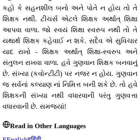
કહો કે સહનશીલ બનો અને પોતે ન હોય તો તે
શિક્ષક નથી. ટીચર્સ એટલે શિક્ષક અર્થાત્ શિક્ષા
આપવા વાળા. જો સ્વયં શિક્ષા સ્વરુપ નથી તો તે
યથાર્થ શિક્ષક કહેવાઈ ન શકે. સદૈવ એ સુવિચાર
યાદ રાખો - શિક્ષક અર્થાત્ શિક્ષા-સ્વરુપ અને
સંતુલન રાખવા વાળા. હવે ગુણવાન શિક્ષક બનવાનું
છે. સંખ્યા (કવોન્ટીટી) પર નજર ન હોય. ગુણવાન
જ સર્વનાં કલ્યાણ નાં નિમિત્ત બની શકે છે. તો હવે
શિક્ષકની સંખ્યા નથી વધારવાની પરંતુ ગુણવત્તા
વધારવાની છે. સમજ્યાં!
Read in Other Languages
E
English
ह
हिंदी