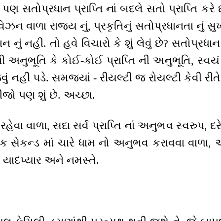
પણ સતોપ્રધાન પ્રાપ્તિ નાં બદલે સતો પ્રાપ્તિ કરે 
િવિઝન વાળા રાજ્ય નું, પ્રકૃતિનું સતોપ્રધાનતા નું
ાન નું નહીં. તો હવે વિચારો કે શું લેવું છે? સતોપ્રધાન
્તિ ની અનુભૂતિ કે કોઈ-કોઈ પ્રાપ્તિ ની અનુભૂતિ, સ
વું નહીં પડે. સમજ્યાં - રીયલ્ટી જ રોયલ્ટી કેવી રીત
ીજો પણ શું છે. અચ્છા.
રહેવા વાળા, સદા સર્વ પ્રાપ્તિ નાં અનુભવ સ્વરુપ, દર
એક સેકન્ડ માં ચારે ધામ નો અનુભવ કરાવવા વાળા, એ
ં યાદપ્યાર અને નમસ્તે.