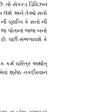
છે. તો સેકન્ડ ડિવિઝન
 સુખ લેશે અને તેઓ સતો
 ની પ્રાપ્તિ કે સતો ની
્વયં જ પોતાનાં જજ બનો
ે છે. પછી સંભળાવશે કે
ેક કર્મ ચરિત્ર અર્થાત્
વાં શ્રેષ્ઠ તકદીરવાન