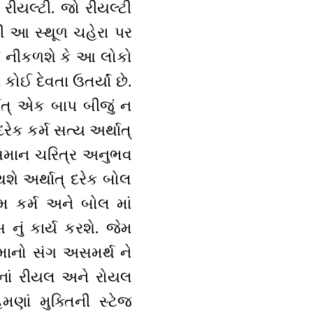
 રીયલ્ટી. જો રીયલ્ટી
 થી આ સ્થૂળ ચહેરા પર
 નીકળશે કે આ લોકો
કોઈ દેવતા ઉતર્યાં છે.
થાત્ એક બાપ બીજું ન
રેક કર્મ સત્ય અર્થાત્
પ સમાન ચરિત્ર અનુભવ
શે અર્થાત્ દરેક બોલ
મ કર્મ અને બોલ માં
 નું કાર્ય કરશે. જેમ
્માનો સંગ અસમર્થ ને
 નાં રીયલ અને રોયલ
મણાં મુક્તિની સ્ટેજ