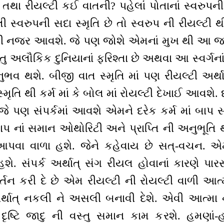
તથા રીયલ્ટી કઈ વાતની? પહેલાંં પોતાનાં સ્વરુપની
ી સ્વરુપની સદા સ્મૃતિ છે તો સ્વરુપ ની રીયલ્ટી
ી નજર આવશે. જે પણ જોશે એમનાં મુખ થી આ જ
ુ અલૌકિક દુનિયાનાં ફરિશ્તા છે અથવા આ સ્વર્ગનાં 
ભવ થશે. બીજી વાત સ્મૃતિ માં પણ રીયલ્ટી અર્
મૃતિ થી કર્મ માં કે બોલ માં રોયલ્ટી દેખાઈ આવશે. દ
રણે જે પણ સંપર્કમાં આવશે એમને દરેક કર્મ માં બા
બાપ નાં સમાન ઓથોરિટી અને પ્રાપ્તિ ની અનુભૂતિ થ
આપવા વાળા હશે. જેને કહેવાય છે સત્-વચન. એ
હશે. સંપર્ક અર્થાત્ સંગ રીયલ હોવાનાં કારણે પારસ
ર્તન કરી દે છે એમ રીયલ્ટી ની રોયલ્ટી વાળી આત
અર્થાત્ નકલી ને અસલી બનાવી દેશે. એવી આત્મા
દૃષ્ટિ જાદુ ની વસ્તુ સમાન કામ કરશે. હમણાં-હ