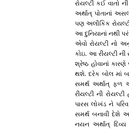
રોયલ્ટી કઈ વાતો ની 
અર્થાત્ પોતાનાં અસલ
પણ અલૌકિક રોયલ્ટ
આ દુનિયાનાં નથી પરંત
એવો રોયલ્ટી નો અનુ
કોઇ. આ રીયલ્ટી ની સ્
શ્રેષ્ઠ હોવાનાં કા
થશે. દરેક બોલ માં 
સમર્થ અર્થાત્ ફળ 
રીયલ્ટી ની રોયલ્ટી 
પારસ લોખંડ ને પરિવ
સમર્થ બનાવી દેશે 
નયન અર્થાત્ દિવ્ય 