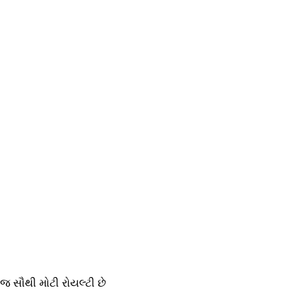
 જ સૌથી મોટી રોયલ્ટી છે