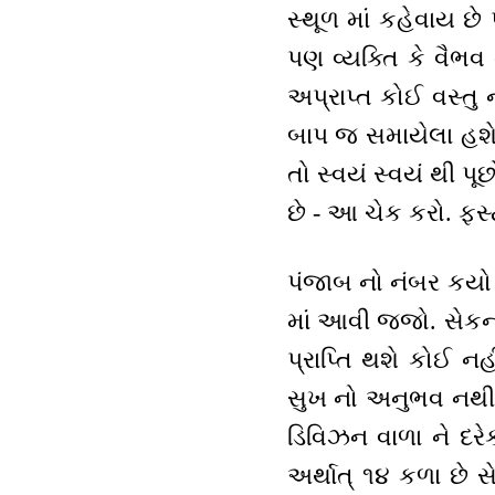
સ્થૂળ માં કહેવાય છે
પણ વ્યક્તિ કે વૈભવ 
અપ્રાપ્ત કોઈ વસ્તુ 
બાપ જ સમાયેલા હશે.
તો સ્વયં સ્વયં થી પૂ
છે - આ ચેક કરો. ફર્સ્
પંજાબ નો નંબર કયો છે
માં આવી જજો. સેકન્ડ
પ્રાપ્તિ થશે કોઈ નહ
સુખ નો અનુભવ નથી. 
ડિવિઝન વાળા ને દર
અર્થાત્ ૧૪ કળા છે 