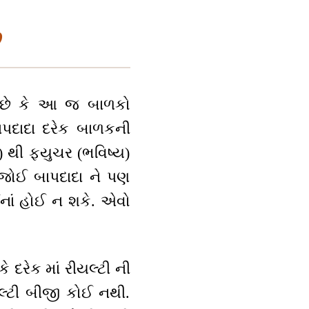
ે
ે છે કે આ જ બાળકો
ાપદાદા દરેક બાળકની
ા) થી ફ્યુચર (ભવિષ્ય)
ે જોઈ બાપદાદા ને પણ
ઈનાં હોઈ ન શકે. એવો
 દરેક માં રીયલ્ટી ની
યલ્ટી બીજી કોઈ નથી.