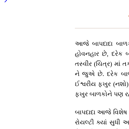
આજે બાપદાદા બાળક
હોવનહાર છે, દરેક 
તસ્વીર (ચિત્ર) માં ત
ને જુએ છે. દરેક બા
ઈશ્વરીય ફખુર (નશો)
ફખુર બાળકોને પણ રહ
બાપદાદા આજે વિશેષ ર
રોયલ્ટી ક્યાં સુધી