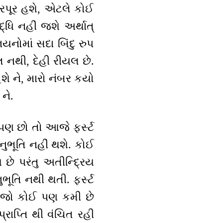
 ભરપૂર હશે, એટલે કોઈ
્ધિ નહીં જશે અર્થાત્
યનોમાં સદા બિંદુ રુપ
 નથી, દેહી રીયલ છે.
હશે ને, મારો નંબર કયો
 ને.
ં પણ છો તો આજે ફર્સ્ટ
નુભૂતિ નહીં થશે. કોઈ
 છે પરંતુ અતીન્દ્રિય
ૂતિ નથી થતી. ફર્સ્ટ
. જો કોઈ પણ કમી છે
રાપ્તિ થી વંચિત રહી