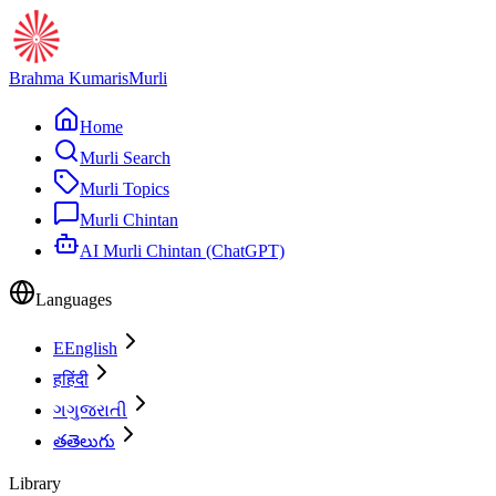
Brahma Kumaris
Murli
Home
Murli Search
Murli Topics
Murli Chintan
AI Murli Chintan (ChatGPT)
Languages
E
English
ह
हिंदी
ગ
ગુજરાતી
త
తెలుగు
Library