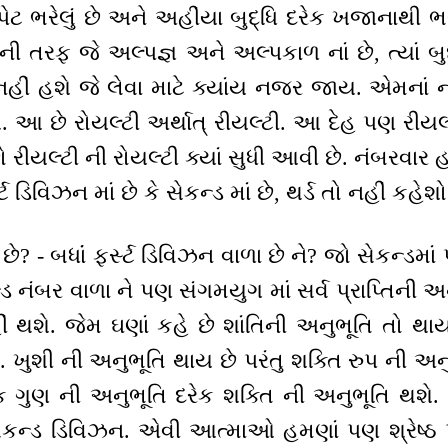
 પેટ ભરેલું છે અને અહીંયા બુદ્ધિ દરેક ખજાનાથી
ની તરફ જે અલ્પજ્ઞ અને અલ્પકાળ નાં છે, ત્યાં બુદ
નહીં હશે જે લેવા માટે ક્યાંય નજર જાય. એમનાં ન
 આ છે રોયલ્ટી અર્થાત્ રીયલ્ટી. આ દેહ પણ રીયલ
છો રીયલ્ટી ની રોયલ્ટી ક્યાં સુધી આવી છે. નંબરવાર 
ટ ડિવિઝન માં છે કે સેકન્ડ માં છે, થર્ડ તો નહીં કહેશો
? - બધાંં ફર્સ્ટ ડિવિઝન વાળા છે ને? જો સેકન્ડમા
 નંબર વાળા ને પણ સંગમયુગ માં સર્વ પ્રાપ્તિની અ
ીં થશે. જેમ ઘણાં કહે છે શાંતિની અનુભૂતિ તો થાય
ખુશી ની અનુભૂતિ થાય છે પરંતુ શક્તિ રુપ ની અનુભ
ેક ગુણ ની અનુભૂતિ દરેક શક્તિ ની અનુભૂતિ થશે
સેકન્ડ ડિવિઝન. એવી આત્માઓ હમણાં પણ શ્રેષ્ઠ પ્