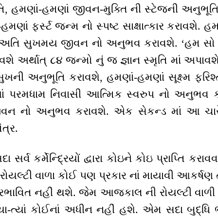
િ, હમણાં-હમણાં જીવન-મુક્તિ ની સ્ટેજની અનુભૂતિ
મણાં ફર્સ્ટ જન્મ નો સ્પષ્ટ સાક્ષાત્કાર કરાવશે. હ
 અતિ સુખમય જીવન નો અનુભવ કરાવશે. ‘હમ સો - 
શે અર્થાત્ ૮૪ જન્મો નું જ જ્ઞાન સ્મૃતિ માં અપાવશ
ુખની અનુભૂતિ કરાવશે, હમણાં-હમણાં સૂક્ષ્મ ફરિશ
ાં પરમધામ નિવાસી આત્મિક સ્વરુપ નો અનુભવ ક
 જીવન નો અનુભવ કરાવશે. એક સેકન્ડ માં આ ચા
ત્ર.
 સર્વ કર્મેન્દ્રિયોં દ્વારા કોઇને કોઇ પ્રાપ્તિ કર
 રોયલ્ટી વાળા કોઈ પણ પ્રકાર નાં માયાવી આકર્ષણ 
 પ્રભાવિત નહીં થશે. જેમ આજકાલ ની રોયલ્ટી વા
યા-ત્યાં કોઈનાં અધીન નહીં હશે. એમ સદા બુદ્ધિ ભ