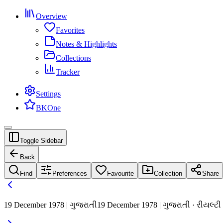
Overview
Favorites
Notes & Highlights
Collections
Tracker
Settings
BKOne
Toggle Sidebar
Back
Find
Preferences
Favourite
Collection
Share
19 December 1978 | ગુજરાતી
19 December 1978 | ગુજરાતી · રીયલ્ટી