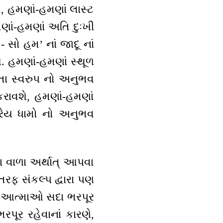
, હમણાં-હમણાં લાસ્ટ
મણાં-હમણાં અતિ દુઃખી
સો હમ’ નાં જાદૂ નાં
ે. હમણાં-હમણાં સ્થૂળ
્તા સ્વરુપ નો અનુભવ
રાવશે, હમણાં-હમણાં
રેય ધામો નો અનુભવ
ાવવા વાળા અર્થાત્ આપવા
તરફ સંકલ્પ દ્વારા પણ
ળી આત્માઓ સદા ભરપૂર
રપૂર રહેવાનાં કારણે,