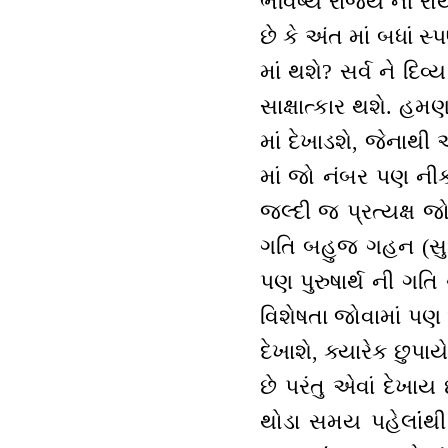
ભવિષ્ય રાજ્ય ની રોય
છે કે અંત માં બધાં સ્પષ
માં થશે? સર્વ ને દિવ્
સાક્ષાત્કાર થશે. હમણા
માં દેખાડશે, જેનાથ
માં જો નંબર પણ નીકાળ
જલ્દી જ પ્રત્યક્ષ 
ગતિ બહુજ ગહન (સુક્
પણ પુરુષાર્થ ની ગતિ
વિશેષતા જોવામાં પણ 
દેખાશે, ક્યારેક છુપ
છે પરંતુ એવાં દેખાય
થોડા સમય પહેલાંંથી 