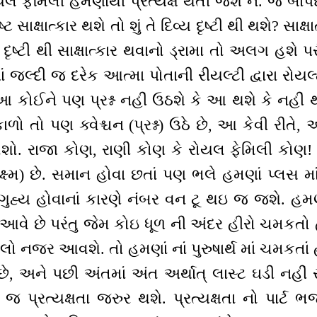
લ ફેમિલી હમણાંથી પ્રત્યક્ષ થતી જશે ને. જે બાપદા
્ટ સાક્ષાત્કાર થશે તો શું તે દિવ્ય દૃષ્ટી થી થશે? સાક્ષા
ય દૃષ્ટી થી સાક્ષાત્કાર થવાનો ડ્રામા તો અલગ હશે પ
ં જલ્દી જ દરેક આત્મા પોતાની રીયલ્ટી દ્વારા રોયલ્ટી
ી આ કોઈને પણ પ્રશ્ન નહીં ઉઠશે કે આ થશે કે નહી
ો તો પણ ક્વેશ્ચન (પ્રશ્ન) ઉઠે છે, આ કેવી રીતે, આ
જોશો. રાજા કોણ, રાણી કોણ કે રોયલ ફેમિલી કોણ! 
ષ્મ) છે. સમાન હોવા છતાં પણ ભલે હમણાં પ્લસ માં
 ગુહ્ય હોવાનાં કારણે નંબર વન ટૂ થઇ જ જશે. હમણાં 
આવે છે પરંતુ જેમ કોઇ ધૂળ ની અંદર હીરો ચમકતો હ
ાયેલો નજર આવશે. તો હમણાં નાં પુરુષાર્થ માં ચમકત
 છે, અને પછી અંતમાં અંત અર્થાત્ લાસ્ટ ઘડી નહીં
જ પ્રત્યક્ષતા જરુર થશે. પ્રત્યક્ષતા નો પાર્ટ ભ