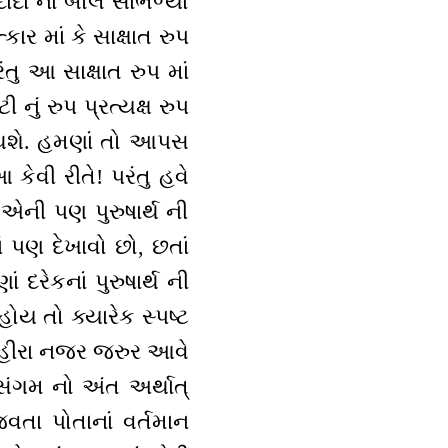
દા નાં બોલ સાંભળ્યાં
ત્કાર માં કે સાક્ષાત રુપ
રંતુ આ સાક્ષાત રુપ માં
 નું રુપ પ્રત્યક્ષ રુપ
ં થશે. હમણાં તો આપસ
 કેવી રીતે! પરંતુ હવે
એની પણ પુરુષાર્થ ની
 પણ દેખાવો છો, છતાં
દરેકનાં પુરુષાર્થ ની
ોય તો ક્યારેક સ્પષ્ટ
ાં હીરા નજર જરુર આવે
 સંગમ નો અંત અર્થાત્
જવતા પોતાનાં વર્તમાન