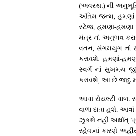
(અવસ્થા) ની અનુભૂત
અંતિમ જન્મ, હમણાં-હ
સ્ટેજ, હમણાં-હમણાં
મંત્ર નો અનુભવ કરાવ
વતન, સંગમયુગ નાં સ
કરાવશે. હમણાં-હમણ
સ્વર્ગ નાં સુખમય
કરાવશે, આ છે જાદુ મં
આવાં રોયલ્ટી વાળા સદા
વાળા દાતા હશે. આવાં
ઝુકશે નહીં અર્થાત્
રહેવાનાં કારણે અહીં