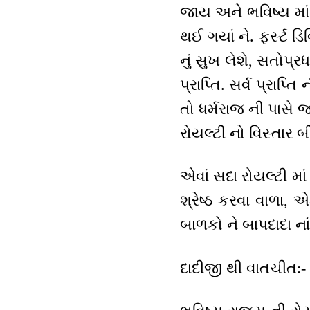
જાય અને ભવિષ્ય માં 
થઈ ગયાં ને. ફર્સ્ટ ડ
નું સુખ લેશે, સતોપ્રધ
પ્રાપ્તિ. સર્વ પ્રાપ
તો ધર્મરાજ ની પાસે જ
રોયલ્ટી નો વિસ્તાર બ
એવાં સદા રોયલ્ટી માં 
શ્રેષ્ઠ કરવા વાળા, 
બાળકો ને બાપદાદા ના
દાદીજી થી વાતચીત:-