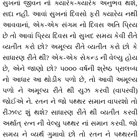
સુખનાં જીવન નો ક્યારેક-ક્યારેક અનુભવ થશે,
સદા નહીં. આવાં સુખનાં દિવસો ફરી ક્યારેય નથી
આવવાનાં, એક-એક સંગમ નો દિવસ અતિ પ્રિય
છે તો આવાં પ્રિય દિવસ નો સુખદ સમય કેવી રીતે
વ્યતીત કરો છો? અમૂલ્ય રીતે વ્યતીત કરો છો કે
સાધારણ રીતે થી? એક-એક સેકન્ડ ની વેલ્યુ હોય
છે, એને જાણો છો? ૫૦૦૦ વર્ષની શ્રેષ્ઠ પ્રાલબ્ધ
નો આધાર આ થોડીક પળો છે, તો આવી અમૂલ્ય
પળો ને અમૂલ્ય રીતે થી યુઝ કરવી (વાપરવી)
જોઈએ ને. રતન ને જો પથ્થર સમાન વાપરશો તો
રીઝલ્ટ શું થશે? સાધારણ રીતે થી વ્યતીત કરવી
અર્થાત્ રત્ન ની વેલ્યુ પથ્થર નાં સમાન કરવી. જો
સમય ને વ્યર્થ ગુમાવો છો તો રતન ને પથ્થરની