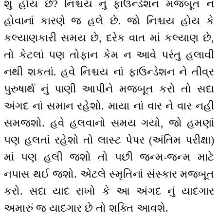
શું હોય છે? નિશ્ચય નું ફાઉન્ડેશન મજબૂત ન
હોવાનાં કારણે જ હલે છે. જો નિશ્ચય હોય કે
કલ્યાણકારી સમય છે, દરેક વાત માં કલ્યાણ છે,
તો કેટલાં પણ તોફાન કેમ ન આવે પરંતુ હલાવી
નથી શકતાં. હવે નિશ્ચય નાં ફાઉન્ડેશન ને તીવ્ર
પુરુષાર્થ નું પાણી આપીને મજબૂત કરો તો સદા
અંગદ નાં સમાન રહેશો. માયા નાં વાર ને વાર નહીં
સમજશો. હવે હલવાનો સમય ગયો, જો હમણાં
પણ હલતાં રહેશો તો લાસ્ટ પેપર (અંતિમ પરીક્ષા)
માં પણ હલી જશો તો પછી જન્મ-જન્મ માટે
નપાસ થઈ જશો. એટલે સ્મૃતિનાં સંસ્કાર મજબૂત
કરો. સદા યાદ રાખો કે આ અંગદ નું યાદગાર
અમારું જ યાદગાર છે તો શક્તિ આવશે.