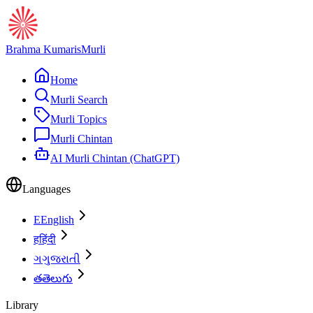
Brahma Kumaris
Murli
Home
Murli Search
Murli Topics
Murli Chintan
AI Murli Chintan (ChatGPT)
Languages
E
English
ह
हिंदी
ગ
ગુજરાતી
త
తెలుగు
Library