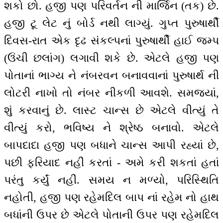
શકો છો. હજી પણ પરિવર્તન ની માર્જિન (તક) છે.
હજી ટૂ લેટ નું બોર્ડ નથી લાગ્યું. ગુપ્ત પુરુષાર્થી
દિવસ-રાત એક દૃઢ સંકલ્પનાં પુરુષાર્થી હાઈ જમ્પ
(ઉંચી છલાંગ) લગાવી શકે છે. એટલે હજી પણ
પોતાનાં ભાગ્ય ને નંબરવન બનાવવાનાં પુરુષાર્થ ની
લોટરી નાખો તો નંબર નીકળી આવશે. સમજ્યાં,
શું કરવાનું છે. લાસ્ટ ચાન્સ છે એટલે વીત્યું તે
વીત્યું કરો, ભવિષ્ય ને શ્રેષ્ઠ બનાવો. એટલે
બાપદાદા હજી પણ બધાને ચાન્સ આપી રહ્યાં છે,
પછી ફરિયાદ નહીં કરતાં - અમે કરી શકતાં હતાં
પરંતુ કર્યું નહીં. સમય ન મળ્યો, પરિસ્થિતિ
નહોતી, હજી પણ રહેમદિલ બાપ નાં રહેમ નો હાથ
બધાંની ઉપર છે એટલે પોતાની ઉપર પણ રહેમદિલ