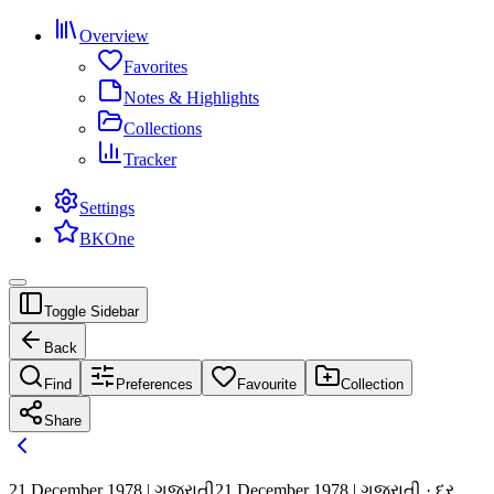
Overview
Favorites
Notes & Highlights
Collections
Tracker
Settings
BKOne
Toggle Sidebar
Back
Find
Preferences
Favourite
Collection
Share
21 December 1978 | ગુજરાતી
21 December 1978 | ગુજરાતી · દર