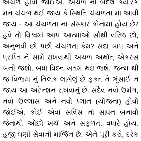
અચળ હોવો જોઈએ. અચળ નાં બદલે ક્યારેક
મન ચંચળ થઈ જાય કે સ્થિતિ ચંચળતા માં આવી
જાય - આ ચંચળતા નાં સંસ્કાર કોનામાં હોય છે?
હવે તો વિશ્વમાં આપ આત્માઓ સૌથી વરિષ્ઠ છો,
અનુભવી છો પછી ચંચળતા કેમ? સદા બાપ અને
પ્રાપ્તિ ને સામે રાખવાથી અચળ અર્થાત્ એકરસ
બની જશો. બધાં વિધ્ન ખતમ થઇ જશે. જન્મ થી
જ વિજય નું તિલક લાગેલું છે ફક્ત તે ભૂંસાઈ ન
જાય આ અટેન્શન રાખવાનું છે. સદૈવ નવો ઉમંગ,
નવો ઉલ્લાસ અને નવો પ્લાન (યોજના) હોવો
જોઈએ. કોઈ એવાં સર્વિસ નાં સાધન બનાવો
જેનાથી ઓછો ખર્ચ અને સફળતા વધારે હોય.
હજી ઘણી સેવાની માર્જિન છે. એને પૂરી કરો, દરેક