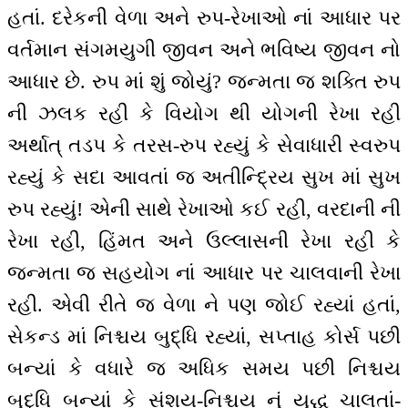
હતાં. દરેકની વેળા અને રુપ-રેખાઓ નાં આધાર પર
વર્તમાન સંગમયુગી જીવન અને ભવિષ્ય જીવન નો
આધાર છે. રુપ માં શું જોયું? જન્મતા જ શક્તિ રુપ
ની ઝલક રહી કે વિયોગ થી યોગની રેખા રહી
અર્થાત્ તડપ કે તરસ-રુપ રહ્યું કે સેવાધારી સ્વરુપ
રહ્યું કે સદા આવતાં જ અતીન્દ્રિય સુખ માં સુખ
રુપ રહ્યું! એની સાથે રેખાઓ કઈ રહી, વરદાની ની
રેખા રહી, હિંમત અને ઉલ્લાસની રેખા રહી કે
જન્મતા જ સહયોગ નાં આધાર પર ચાલવાની રેખા
રહી. એવી રીતે જ વેળા ને પણ જોઈ રહ્યાં હતાં,
સેકન્ડ માં નિશ્ચય બુદ્ધિ રહ્યાં, સપ્તાહ કોર્સ પછી
બન્યાં કે વધારે જ અધિક સમય પછી નિશ્ચય
બુદ્ધિ બન્યાં કે સંશય-નિશ્ચય નું યુદ્ધ ચાલતાં-