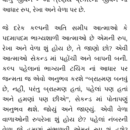
આધાર રુપ, રેખા અને વેળા પર છે.
જે દરેક કલ્પની અતિ સમીપ આત્માઓ કે
પદમાપદમ ભાગ્યશાળી આત્માઓ છે એમની રુપ,
રેખા અને વેળા શું હોય છે, તે જાણો છો? એવી
આત્માઓ સેકન્ડ માં પહોંચી અને બાપની બની.
કલ્પ પહેલાનાં ભાગ્યની ટચિંગ નાં આધાર પર
જન્મતા જ એવો અનુભવ કરશે “બ્રાહ્મણ બનવું
છે, નહીં, પરંતુ બ્રાહ્મણ હતાં, પહેલાં પણ હતાં
અને હમણાં પણ છીએ”, સેકન્ડ માં પોતાપણું
અનુભવ થશે. જોયું અને જાણ્યું. એવી વેળા
વાળાઓની રુપરેખા શું હોય છે? પહેલાં નંબરની
વેળા જે હમણાં સંભળાવી એમનું રુપ શું હશે?