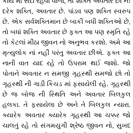
કાર્ય માં સદા રહેવા વાળા, તો શક્તિ અવતાર છો ને!
દરેક શક્તિ, અવતાર છે. પાંડવ પણ શક્તિ સ્વરુપ
છે. એક સર્વશક્તિમાન છે બાકી બધી શક્તિઓ છે,
તો બધાં શક્તિ અવતાર છે ફક્ત આ પણ સ્મૃતિ રહે
તો કેટલાં મીઠા જીવન નો અનુભવ કરશો. અમે આ
મૃત્યુલોક નાં નહીં પરંતુ અવતાર છીએ. ફક્ત આ
નાની વાત યાદ રહે તો ઉપરામ થઈ જશો. જો
પોતાને અવતાર ન સમજી ગૃહસ્થી સમજો છો તો
ગૃહસ્થી ની ગાડી કિચડ માં ફસાયેલી રહે. ગૃહસ્થી
છે જ બોજ ની સ્થિતિ અને અવતાર બિલકુલ
હલકા. તે ફસાયેલા છે અને તે બિલકુલ ન્યારા.
ક્યારેક અવતાર ક્યારેક ગૃહસ્થી આ ચક્કર જો
ચાલતું રહે તો સંગમયુગી શ્રેષ્ઠ જીવન નો, સુખદ