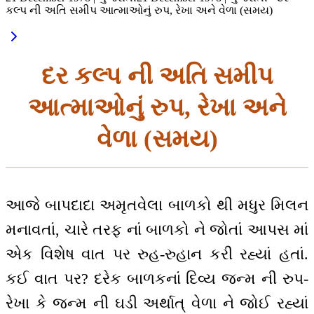
કલ્પ ની અતિ સમીપ આત્માઓનું રુપ, રેખા અને વેળા (સમય)
દર કલ્પ ની અતિ સમીપ
આત્માઓનું રુપ, રેખા અને
વેળા (સમય)
આજે બાપદાદા અમૃતવેલા બાળકો થી મધુર મિલન
મનાવતાં, ચારે તરફ નાં બાળકો ને જોતાં આપસ માં
એક વિશેષ વાત પર રુહ-રુહાન કરી રહ્યાં હતાં.
કઈ વાત પર? દરેક બાળકનાં દિવ્ય જન્મ ની રુપ-
રેખા કે જન્મ ની ઘડી અર્થાત્ વેળા ને જોઈ રહ્યાં