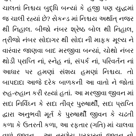
ચાલતાં નિશ્ચય બુદ્ધિ બન્યાં કે હજી પણ યુદ્ધમાં
જ ચાલી રહ્યાં છે? સેકન્ડ માં નિશ્ચય અર્થાત્ નજર
થી નિહાલ. બીજો નંબર શ્રેષ્ઠ બોલ થી નિહાલ,
ત્રીજો નંબર સોદાગર થી સોદા ની માફક મૂલ્ય ને
વારંવાર જાણવા બાદ મરજીવા બન્યાં, ચોથો નંબર
થોડી પ્રાપ્તિ નાં, સ્નેહ નાં, સંપર્ક નાં, પરિવર્તન નાં
આધાર પર હમણાં સંશય હમણાં નિશ્ચય. તો
બાપદાદા આજે દરેક બાળકની આ વાતો ને જોતાં
રુહ-રુહાન કરી રહ્યાં હતાં. આ મરજીવા જીવન માં
સદા નિર્વિઘ્ન કે સદા તીવ્ર પુરુષાર્થી, સદા પ્રાપ્તિ
દ્વારા અનુભવી મૂર્ત કે પુરુષાર્થી જીવન કે ચઢતી
કળા કે ઉતરતી કળા, આ રફતાર (ગતિ) માં ચાલવા
વાળું જીવન - આ ત્રણેય પ્રકારનાં જીવન નો