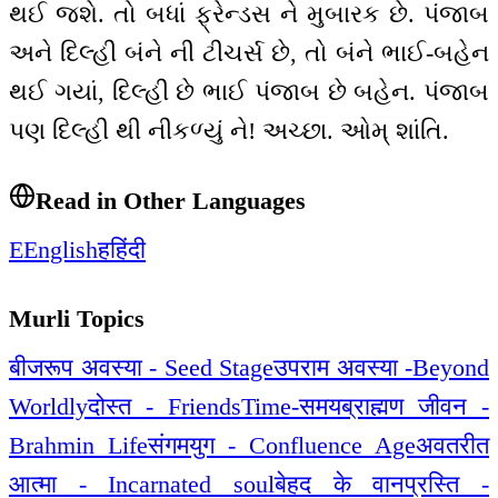
થઈ જશે. તો બધાં ફ્રેન્ડસ ને મુબારક છે. પંજાબ
અને દિલ્હી બંને ની ટીચર્સ છે, તો બંને ભાઈ-બહેન
થઈ ગયાં, દિલ્હી છે ભાઈ પંજાબ છે બહેન. પંજાબ
પણ દિલ્હી થી નીકળ્યું ને! અચ્છા. ઓમ્ શાંતિ.
Read in Other Languages
E
English
ह
हिंदी
Murli Topics
बीजरूप अवस्या - Seed Stage
उपराम अवस्या -Beyond
Worldly
दोस्त - Friends
Time-समय
ब्राह्मण जीवन -
Brahmin Life
संगमयुग - Confluence Age
अवतरीत
आत्मा - Incarnated soul
बेहद के वानप्रस्ति -