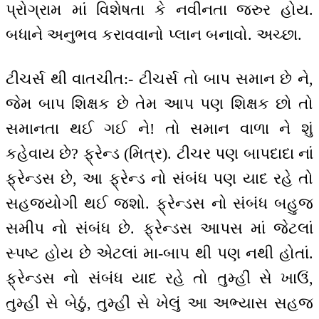
પ્રોગ્રામ માં વિશેષતા કે નવીનતા જરુર હોય.
બધાને અનુભવ કરાવવાનો પ્લાન બનાવો. અચ્છા.
ટીચર્સ થી વાતચીત:- ટીચર્સ તો બાપ સમાન છે ને,
જેમ બાપ શિક્ષક છે તેમ આપ પણ શિક્ષક છો તો
સમાનતા થઈ ગઈ ને! તો સમાન વાળા ને શું
કહેવાય છે? ફ્રેન્ડ (મિત્ર). ટીચર પણ બાપદાદા નાં
ફ્રેન્ડસ છે, આ ફ્રેન્ડ નો સંબંધ પણ યાદ રહે તો
સહજયોગી થઈ જશો. ફ્રેન્ડસ નો સંબંધ બહુજ
સમીપ નો સંબંધ છે. ફ્રેન્ડસ આપસ માં જેટલાં
સ્પષ્ટ હોય છે એટલાં મા-બાપ થી પણ નથી હોતાં.
ફ્રેન્ડસ નો સંબંધ યાદ રહે તો તુમ્હીં સે ખાઉં,
તુમ્હીં સે બેઠું, તુમ્હીં સે ખેલું આ અભ્યાસ સહજ