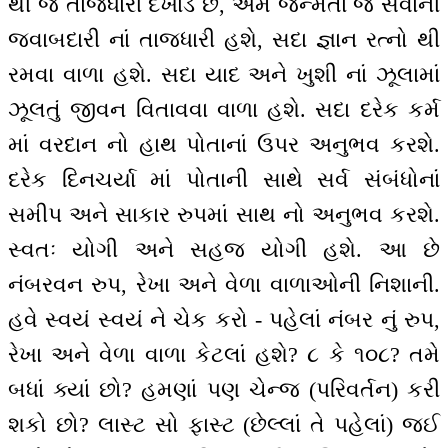
થી જ તાજધારી દેખાડે છે, એમ જન્મતા જ સેવાની
જવાબદારી નાં તાજધારી હશે, સદા જ્ઞાન રત્નો થી
રમવા વાળા હશે. સદા યાદ અને ખુશી નાં ઝૂલામાં
ઝૂલતું જીવન વિતાવવા વાળા હશે. સદા દરેક કર્મ
માં વરદાન નો હાથ પોતાનાં ઉપર અનુભવ કરશે.
દરેક દિનચર્યા માં પોતાની સાથે સર્વ સંબંધોનાં
સમીપ અને સાકાર રુપમાં સાથ નો અનુભવ કરશે.
સ્વતઃ યોગી અને સહજ યોગી હશે. આ છે
નંબરવન રુપ, રેખા અને વેળા વાળાઓની નિશાની.
હવે સ્વયં સ્વયં ને ચેક કરો - પહેલાં નંબર નું રુપ,
રેખા અને વેળા વાળા કેટલાં હશે? ૮ કે ૧૦૮? તમે
બધાં ક્યાં છો? હમણાં પણ ચેન્જ (પરિવર્તન) કરી
શકો છો? લાસ્ટ સો ફાસ્ટ (છેલ્લાં તે પહેલાં) જઈ