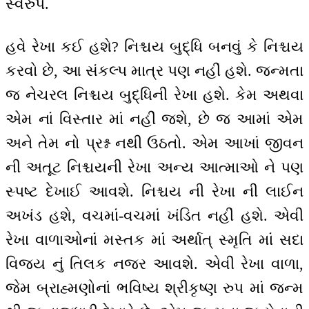
સ્વરુપ.
હવે રેખા કઈ હશે? નિશ્ચય બુદ્ધિ બનવું કે નિશ્ચય
કરવો છે, આ સંકલ્પ માત્ર પણ નહીં હશે. જન્મતા
જ નેચરલ નિશ્ચય બુદ્ધિની રેખા હશે. કેમ અથવા
એમ નાં વિસ્તાર માં નહીં જશે, છે જ આમાં એમ
અને તેમ નો પ્રશ્ન નથી ઉઠતો. એમ આખાં જીવન
ની અતૂટ નિશ્ચયની રેખા અન્ય આત્માઓ ને પણ
સ્પષ્ટ દેખાઈ આવશે. નિશ્ચય ની રેખા ની લાઈન
અખંડ હશે, વચમાં-વચમાં ખંડિત નહીં હશે. એવી
રેખા વાળાઓનાં મસ્તક માં અર્થાત્ સ્મૃતિ માં સદા
વિજય નું તિલક નજર આવશે. એવી રેખા વાળા,
જેમ બ્રાહ્મણોનાં ભવિષ્ય શ્રીકૃષ્ણ રુપ માં જન્મ