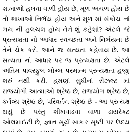
શાખાઓ હલવા વાળી હોય છે, મૂળ અચળ હોય છે
તો શાખાઓ નિર્ભય હોય અને મૂળ માં સંકોચ નાં
ભય ની હલચલ હોય તેને શું કહેશો? એટલે જે
પ્રત્યક્ષતા નો આધાર સ્વચ્છતા અને નિર્ભયતા છે
તેને ચેક કરો. આને જ સત્યતા કહેવાય છે. આ
સત્યતા નાં આધાર પર જ પ્રત્યક્ષતા છે. એટલે
અંતિમ પાવરફુલ બોમ્બ પરમાત્મ પ્રત્યક્ષતા હજી
શરું નથી કરી. હમણાં સુધીનાં રીઝલ્ટ માં
રાજયોગી આત્માઓ શ્રેષ્ઠ છે, રાજ્યોગ શ્રેષ્ઠ છે,
કર્તવ્ય શ્રેષ્ઠ છે, પરિવર્તન શ્રેષ્ઠ છે - આ પ્રત્યક્ષ
થયું છે પરંતુ શીખવાડવા વાળા ડાયરેક્ટ
ઓલમાઈટી છે, જ્ઞાન સૂર્ય સાકાર સૃષ્ટી પર ઉદય