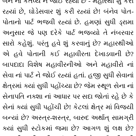
બંને નાં કર્તવ્ય ને જોઈ રહ્યાંં છે - મહારથી શું કરી
રહ્યાં છે, ઘોડેસવાર શું કરી રહ્યાં છે! બંનેવ પોત-
પોતાનો પાર્ટ ભજવી રહ્યાં છે. હમણાં સુધી ડ્રામા
અનુસાર જે પણ દરેકે પાર્ટ ભજવ્યો તે નંબરવાર
સારો કહેશું. પરંતુ હવે શું કરવાનું છે? મહારથીઓ
એ હવે પોતાની કઈ મહાવીરતા દેખાડવાની છે?
બાપદાદા વિશેષ મહાવીરનીઓ અને મહાવીરો નાં
સેવા નાં પાર્ટ ને જોઈ રહ્યાં હતાં. હજી સુધી સેવાનાં
ક્ષેત્રમાં ક્યાં સુધી પહોંચ્યા છે? જેમ સ્થૂળ સેના નાં
સેનાપતિ નક્શા નાં આધાર પર સદા જોતાં રહે છે કે
સેનાં ક્યાં સુધી પહોંચી છે! કેટલાં ક્ષેત્ર માં વિજયી
બન્યાં છે? અસ્ત્ર-શસ્ત્ર, બારુદ અર્થાત્ સામગ્રી
ક્યાં સુધી સ્ટોકમાં જમા છે? આગળ શું લક્ષ છે?