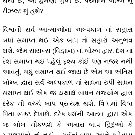
થયાં છે, આ હમણાં ગુપ્ત છે. પરમાત્મ બોમ્બ નું
રીઝલ્ટ શું હશે?
વિશ્વની સર્વ આત્માઓનાં અલ્પકાળ નાં સહારા
બધાં સમાપ્ત થઈ એક બાપ નો સહારો અનુભવ
થશે. જેમ સાયન્સ (વિજ્ઞાન) નાં બોમ્બ દ્વારા દેશ નાં
દેશ સમાપ્ત થઇ પહેલું દૃશ્ય કાંઈ પણ નજર નથી
આવતું, બધું સમાપ્ત થઈ જાય છે એમ આ અંતિમ
બોમ્બ દ્વારા સર્વ અલ્પકાળ નાં સાધના રુપી સાધન
સમાપ્ત થઈ એક જ યથાર્થ સાધન રાજયોગ દ્વારા
દરેક ની વચ્ચે બાપ પ્રત્યક્ષ થશે. વિશ્વમાં વિશ્વ
પિતા સ્પષ્ટ દેખાશે. દરેક ધર્મની આત્મા દ્વારા એક
જ બોલ નીકળશે કે અમારા બાપ હિંદુઓ કે