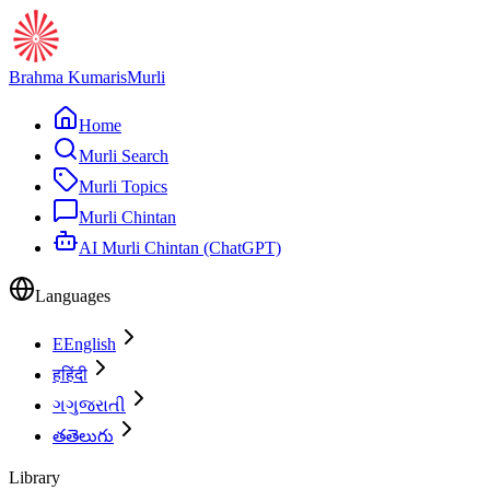
Brahma Kumaris
Murli
Home
Murli Search
Murli Topics
Murli Chintan
AI Murli Chintan (ChatGPT)
Languages
E
English
ह
हिंदी
ગ
ગુજરાતી
త
తెలుగు
Library