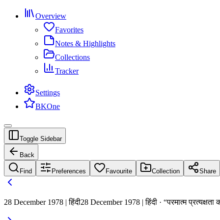
Overview
Favorites
Notes & Highlights
Collections
Tracker
Settings
BKOne
Toggle Sidebar
Back
Find
Preferences
Favourite
Collection
Share
28 December 1978 | हिंदी
28 December 1978 | हिंदी · “परमात्म प्रत्यक्षत