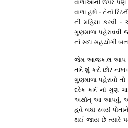
વાળાઓની ઉપર પણ વરદા
વાળા હશે - તેનાંં રિટર
ની મહિમા કરવી - આ
ગુણમાળા પહેરાવવી જન
નાંં સદા સહયોગી બના
જેમ આજકાલ આપ વિશેષ
તમે શું કરો છો? નાખવ
ગુણમાળા પહેરાવો તો 
દરેક કર્મ નાંં ગુણ
અર્થાત્ આ આપવું, અ
હવે બધાં સ્વયં પોતાને
થઈ જાય છે ત્યારે પડ