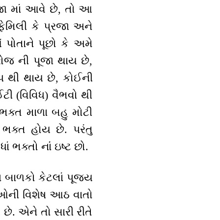
જા માં આવે છે, તો આ
ફેમિલી કે પ્રજા અને
યં પોતાને પૂછો કે અમે
 રોજ ની પૂજા થાય છે,
ુપ થી થાય છે, કોઈની
ટી (વિવિધ) વૈભવો થી
 ભક્ત માળા બહુ મોટી
ભક્ત હોય છે. પરંતુ
ં ભક્તો નાંં ઇષ્ટ છો.
ારા બાળકો કેટલાં પૂજ્ય
ાળાઓની વિશેષ આઠ વાતો
ે. એને તો સારી રીતે