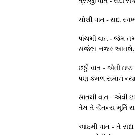
ત્રીજી વાત - સદા સંક
ચોથી વાત - સદા સ્વભાવ
પાંચમી વાત - જેમ તમાર
સજેલા નજર આવશે. ક
છઠ્ઠી વાત - એવી ઇષ્
પણ કમળ સમાન ન્યારા
સાતમી વાત - એવી ઇષ્
તેમ તે ચૈતન્ય મૂર્તિ
આઠમી વાત - તે સદા સ