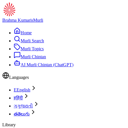
Brahma Kumaris
Murli
Home
Murli Search
Murli Topics
Murli Chintan
AI Murli Chintan (ChatGPT)
Languages
E
English
ह
हिंदी
ગ
ગુજરાતી
త
తెలుగు
Library