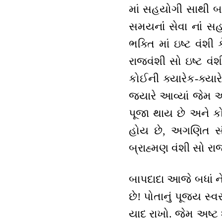
માં સહયોગી સાથી બન
સમયનાંં સેવા નાંં 
ભક્તિ માં ઇષ્ટ વંશી 
રાજવંશી સો ઇષ્ટ વંશ
કોઈની ક્યારેક-ક્યા
જ્યારે આવ્યાં જેમ 
પૂજા થાય છે અને કો
હોય છે, અગણિત સંખ
બ્રાહ્મણ વંશી સો રાજ 
બાપદાદા આજે બધાં ને ઇ
છે! પોતાનું પૂજ્ય સ
યાદ રાખો. જેમ અષ્ટ