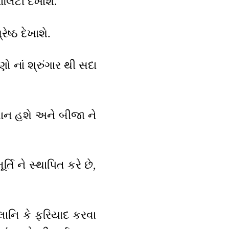
ાલિટી દેખાશે.
ેષ્ઠ દેખાશે.
ણો નાં શ્રુંગાર થી સદા
સમાન હશે અને બીજા ને
િ ને સ્થાપિત કરે છે,
્લાનિ કે ફરિયાદ કરવા