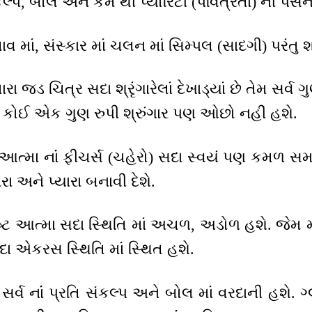
લ્પ, બોલ અને કર્મ થી પ્યોરિટી (પવિત્રતા) ની પર્સન
 માં, સંસ્કાર માં ચલન માં સિમ્પલ (સાદગી) પરંતુ શ્ર
ા જડ ચિત્ર સદા શ્રૃંગારેલાં દેખાડ્યાં છે તેમ સર્વ ગુ
ોઈ એક ગુણ રુપી શ્રુંગાર પણ ઓછો નહીં હશે.
ટ આત્મા નાંં ફીચર્સ (ચહેરો) સદા સ્વયં પણ કમળ 
 અને પ્યારા બનાવી દેશે.
ટ આત્મા સદા સ્થિતિ માં અચળ, અડોળ હશે. જેમ મૂર્ત
 સદા એકરસ સ્થિતિ માં સ્થિત હશે.
ર્વ નાંં પ્રતિ સંકલ્પ અને બોલ માં વરદાની હશે. ગ