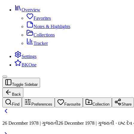
Overview
Favorites
Notes & Highlights
Collections
Tracker
Settings
BKOne
Toggle Sidebar
Back
Find
Preferences
Favourite
Collection
Share
26 December 1978 | ગુજરાતી
26 December 1978 | ગુજરાતી · ઇષ્ટ દે