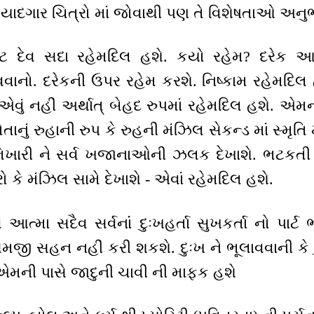
ં યાદગાર ચિત્રો માં જોવાથી પણ તે વિશેષતાઓ અનુ
ષ્ટ દેવ સદા રહેમદિલ હશે. કયો રહેમ? દરેક આત
ાનો. દરેકની ઉપર રહેમ કરશે. નિષ્કામ રહેમદિલ 
વું નહીં અર્થાત્ બેહદ રુપમાં રહેમદિલ હશે. એમનાં
નું રુહાની રુપ કે રુહની મંઝિલ સેકન્ડ માં સ્મૃ
 ભિખારી ને સર્વ ખજાનાઓની ઝલક દેખાશે. ભટકતી
ો કે મંઝિલ સામે દેખાશે - એવાં રહેમદિલ હશે.
 આત્મા સદૈવ સર્વનાંં દુઃખહર્તા સુખકર્તા નો પાર્ટ
સમજી સહન નહીં કરી શકશે. દુઃખ ને ભૂલાવવાની કે દ
 એમની પાસે જાદુની ચાવી ની માફક હશે