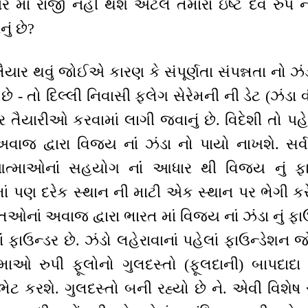
કાર માં રાજી નહીં થશે એટલે તમારા ઇષ્ટ દેવ રુપ ન
ું છે?
યાર થવું જોઈએ કારણ કે સંપૂર્ણતા સંપન્નતા નો ઝં
ો છે - તો દિલ્લી નિવાસી ફ્લેગ સેરેમની ની ડેટ (ઝંડા
 તૈયારીઓ કરવામાં લાગી જવાનું છે. વિદેશી તો પહેલ
ાજ દ્વારા વિજય નાંં ઝંડા નો પાયો નાખશે. સર્વ વિ
આત્માઓનાંં સહયોગ નાંં આધાર થી વિજય નું ફા
 પણ દરેક સ્થાન ની માટી એક સ્થાન પર ભેગી કરે છે
્તિઓનાં અવાજ દ્વારા ભારત માં વિજય નાં ઝંડા નું 
ાંં ફાઉન્ડર છે. ઝંડો લહેરાવાનાં પહેલાં ફાઉન્ડેશન
માઓ રુપી ફૂલોનો ગુલદસ્તો (ફૂલદાની) બાપદાદા 
ટ કરશે. ગુલદસ્તો બની રહ્યો છે ને. એવી વિશેષ સ