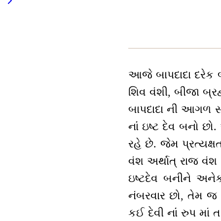
આજે બાપદાદા દરેક બ
શિવ વંશી, બીજા બ્રહ્મ
બાપદાદા ની આગળ સ્પષ્
નાંં ઇષ્ટ દેવ બનો છ
રહે છે. જેમ પ્રત્ય
વંશ અર્થાત્ રાજ વં
ઇષ્ટદેવ બનીને અન
નંબરવાર છો, તેમ જ 
કઈ દેવી નાંં રુપ માં