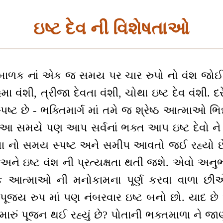
ઇષ્ટ દેવ ની વિશેષતાઓ
ાળક નાં એક જ સમય પર ચાર રુપો નો વંશ જોઈ રહ્
ા વંશી, ત્રીજા દેવતા વંશી, ચોથા ઇષ્ટ દેવ વંશી. દર
ટ છે - ભક્તિમાર્ગ માં તમે જ શ્રેષ્ઠ આત્માઓ ભિન્
ો. આ સમયે પણ આપ સર્વનાં ભક્ત આપ ઇષ્ટ દેવો ને 
ક્ષતા નો સમય સ્પષ્ટ અને સમીપ આવતો જઈ રહ્યો છે 
શ અને ઇષ્ટ વંશ ની પ્રત્યક્ષતા થતી જશે. એવો અન
ેક આત્માઓ ની મનોકામના પૂર્ણ કરવા વાળા છીએ
પૂજ્ય રુપ માં પણ નંબરવાર ઇષ્ટ બનો છો. યાદ છ
 તમારું પૂજન થઈ રહ્યું છે? પોતાની ભક્તમાળા ને જ