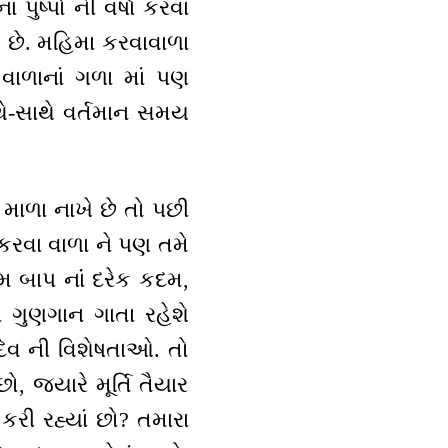
પુષ્પો ની વર્ષા કરવા
 થાય છે. મહિમા કરવાવાળા
વાળાનાં ગળા માં પણ
ાથે-સાથે વર્તમાન સમય
માળા નાખે છે તો પછી
િ કરવા વાળા ને પણ તમે
મ બાપ નાંં દરેક કદમ,
ા ગુણગાન ગાતા રહેશે
દેવ ની વિશેષતાઓ. તો
ો, જ્યારે મૂર્તિ તૈયાર
કરી રહ્યાં છો? તમારા