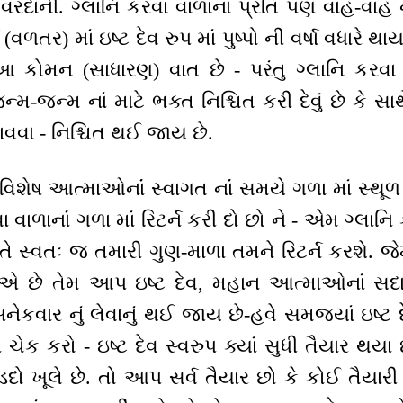
ની. ગ્લાનિ કરવા વાળાનાંં પ્રતિ પણ વાહ-વાહ નાંં 
્ન (વળતર) માં ઇષ્ટ દેવ રુપ માં પુષ્પો ની વર્ષા વધારે
 કોમન (સાધારણ) વાત છે - પરંતુ ગ્લાનિ કરવા 
્મ-જન્મ નાં માટે ભક્ત નિશ્ચિત કરી દેવું છે કે સ
વવા - નિશ્ચિત થઈ જાય છે.
 આત્માઓનાંં સ્વાગત નાંં સમયે ગળા માં સ્થૂળ 
ા વાળાનાંં ગળા માં રિટર્ન કરી દો છો ને - એમ ગ્લાન
તે સ્વતઃ જ તમારી ગુણ-માળા તમને રિટર્ન કરશે. જે
 ગાએ છે તેમ આપ ઇષ્ટ દેવ, મહાન આત્માઓનાં સદ
નેકવાર નું લેવાનું થઈ જાય છે-હવે સમજ્યાં ઇષ્ટ 
 ચેક કરો - ઇષ્ટ દેવ સ્વરુપ ક્યાં સુધી તૈયાર થયા છ
દો ખૂલે છે. તો આપ સર્વ તૈયાર છો કે કોઈ તૈયારી 