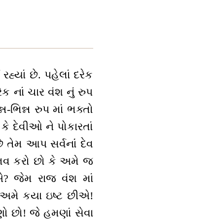
યાં છે. પહેલાં દરેક
ેક નાં ચાર વંશ નું રુપ
ન-ભિન્ન રુપ માં ભક્તો
કે દેવીઓ ને પોકારતાં
તેમ આપ સર્વનાંં દેવ
ુભવ કરો છો કે અમે જ
? જેમ રાજ વંશ માં
ે અમે કયા ઇષ્ટ છીએ!
ાણો છો! જે હમણાં સેવા