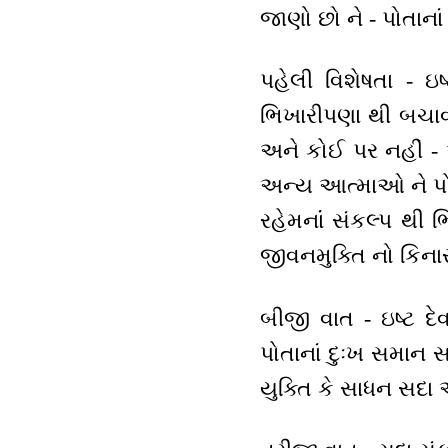
જાણો છો ને - પોતાના
પહેલી વિશેષતા - ઇ
ભિખારીપણા થી બચાવવ
અને કોઈ પર નહીં - એ
અન્ય આત્માઓ ને પોતા
રહેમનાંં સંકલ્પ થી
જીવનમુક્તિ નો કિનાર
બીજી વાત - ઇષ્ટ દેવ
પોતાનાં દુઃખ સમાન 
યુક્તિ કે સાધન સદા