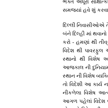
ભક્ત અધૂરા સાક્ષાત્
સમજ્યાં હવે શું કરવાન
દિલ્લી નિવાસીઓએ તૈ
બંને દિલ્હી માં થવાન
કરો - હમણાં થી તીવ્ર
વિદેશ થી પાવરફુલ અવ
સ્થાનો થી વિશેષ 
આજકાલ ની દુનિયામાં
સ્થાન ની વિશેષ વ્યક
તો વિદેશી આ કાર્ય ન
નીકળેલા વિશેષ આત્
આગળ પહેલાં વિદેશ ભે