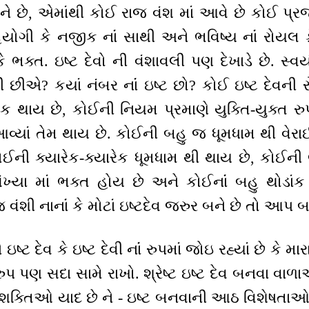
ે છે, એમાંથી કોઈ રાજ વંશ માં આવે છે કોઈ પ્ર
સહયોગી કે નજીક નાંં સાથી અને ભવિષ્ય નાંં રોયલ 
કે ભક્ત. ઇષ્ટ દેવો ની વંશાવલી પણ દેખાડે છે. સ્વ
ી છીએ? કયાં નંબર નાંં ઇષ્ટ છો? કોઈ ઇષ્ટ દેવની
રેક થાય છે, કોઈની નિયમ પ્રમાણે યુક્તિ-યુક્ત ર
આવ્યાં તેમ થાય છે. કોઈની બહુ જ ધૂમધામ થી વેરાઈ
ઈની ક્યારેક-ક્યારેક ધૂમધામ થી થાય છે, કોઈની
્યા માં ભક્ત હોય છે અને કોઈનાંં બહુ થોડાંક 
વંશી નાનાંં કે મોટાં ઇષ્ટદેવ જરુર બને છે તો આપ બધા
ષ્ટ દેવ કે ઇષ્ટ દેવી નાંં રુપમાં જોઇ રહ્યાં છે કે મ
્વરુપ પણ સદા સામે રાખો. શ્રેષ્ટ ઇષ્ટ દેવ બનવા વ
 શક્તિઓ યાદ છે ને - ઇષ્ટ બનવાની આઠ વિશેષતાઓ છ