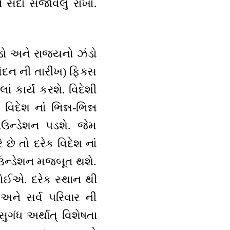
ે સદા સજાવેલું રાખો.
ડો અને રાજ્યનો ઝંડો
 વંદન ની તારીખ) ફિક્સ
ાં કાર્ય કરશે. વિદેશી
દેશ નાંં ભિન્ન-ભિન્ન
ઉન્ડેશન પડશે. જેમ
 તો દરેક વિદેશ નાંં
ફાઉન્ડેશન મજબૂત થશે.
 જોઈએ. દરેક સ્થાન થી
અને સર્વ પરિવાર ની
ુગંધ અર્થાત્ વિશેષતા