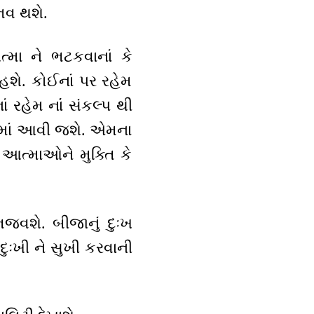
ભવ થશે.
્મા ને ભટકવાનાં કે
હશે. કોઈનાં પર રહેમ
 રહેમ નાંં સંકલ્પ થી
તિ માં આવી જશે. એમના
 આત્માઓને મુક્તિ કે
 ભજવશે. બીજાનું દુઃખ
ુઃખી ને સુખી કરવાની