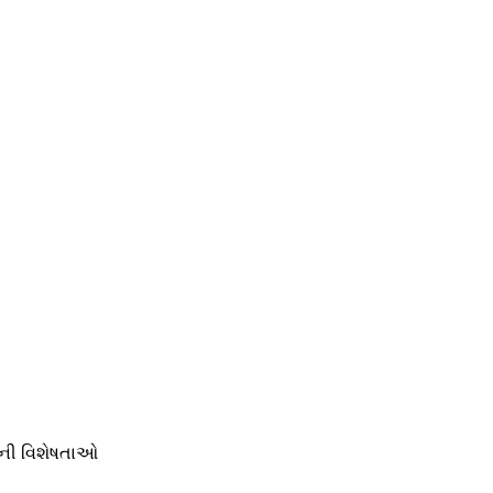
વ ની વિશેષતાઓ