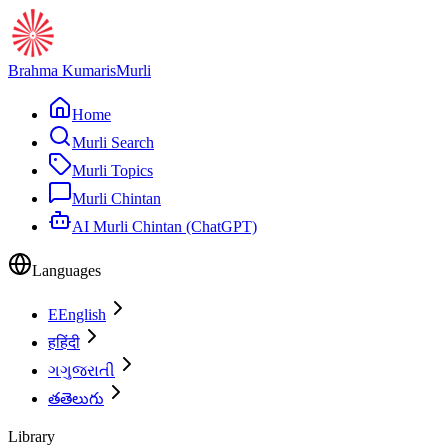
Brahma Kumaris
Murli
Home
Murli Search
Murli Topics
Murli Chintan
AI Murli Chintan (ChatGPT)
Languages
E
English
ह
हिंदी
ગ
ગુજરાતી
త
తెలుగు
Library