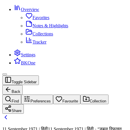
Overview
Favorites
Notes & Highlights
Collections
Tracker
Settings
BKOne
Toggle Sidebar
Back
Find
Preferences
Favourite
Collection
Share
11 September 1971 | हिंदी
11 September 1971 | हिंदी · “डबल रिफाइन