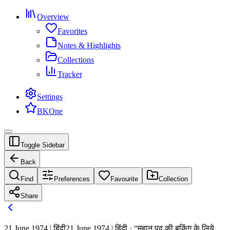
Overview
Favorites
Notes & Highlights
Collections
Tracker
Settings
BKOne
Toggle Sidebar
Back
Find
Preferences
Favourite
Collection
Share
21 June 1974 | हिंदी
21 June 1974 | हिंदी · “महान् पद की बुकिंग के लिये