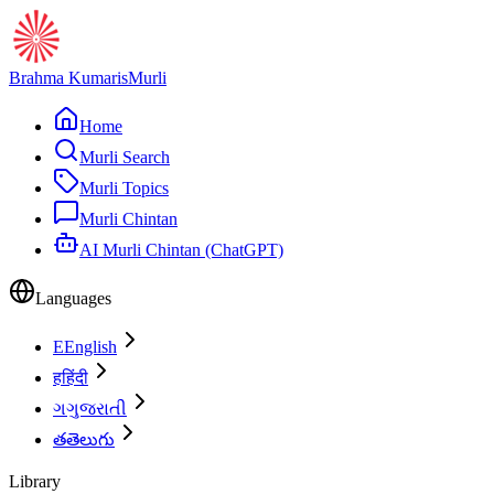
Brahma Kumaris
Murli
Home
Murli Search
Murli Topics
Murli Chintan
AI Murli Chintan (ChatGPT)
Languages
E
English
ह
हिंदी
ગ
ગુજરાતી
త
తెలుగు
Library