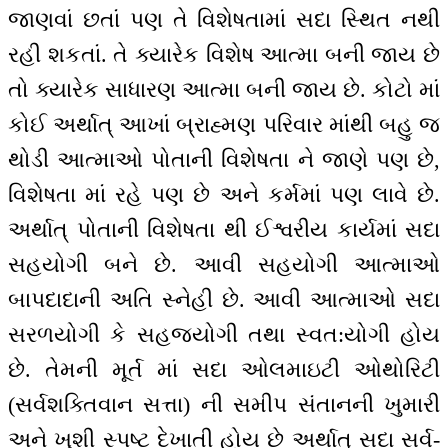
જાણવાં છતાં પણ તે વિશેષતામાં સદા સ્થિત નથી
રહી શકતાં. તે ક્યારેક વિશેષ આત્મા બની જાય છે
તો ક્યારેક સાધારણ આત્મા બની જાય છે. કોટો માં
કોઈ અર્થાત્ આખાં બ્રાહ્મણ પરિવાર માંથી બહુ જ
થોડી આત્માઓ પોતાની વિશેષતા ને જાણે પણ છે,
વિશેષતા માં રહે પણ છે અને કર્મમાં પણ લાવે છે.
અર્થાત્ પોતાની વિશેષતા થી ઈશ્વરીય કાર્યમાં સદા
સહયોગી બને છે. આવી સહયોગી આત્માઓ
બાપદાદાની અતિ સ્નેહી છે. આવી આત્માઓ સદા
સરળયોગી કે સહજયોગી તથા સ્વત:યોગી હોય
છે. તેમની મૂર્ત માં સદા ઓલમાઇટી ઓથોરિટી
(સર્વશક્તિવાન સત્તા) ની સમીપ સંતાનની ખુમારી
અને ખુશી સ્પષ્ટ દેખાતી હોય છે અર્થાત્ સદા સર્વ-