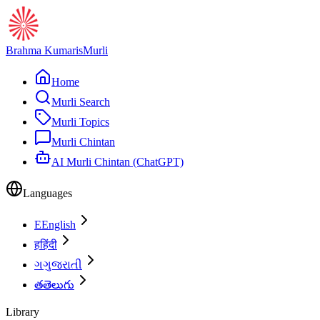
Brahma Kumaris
Murli
Home
Murli Search
Murli Topics
Murli Chintan
AI Murli Chintan (ChatGPT)
Languages
E
English
ह
हिंदी
ગ
ગુજરાતી
త
తెలుగు
Library