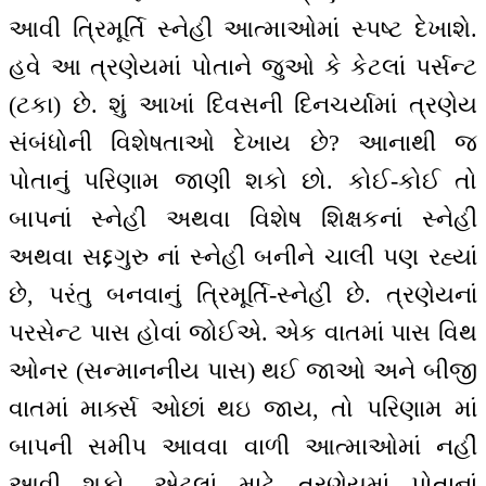
આવી ત્રિમૂર્તિ સ્નેહી આત્માઓમાં સ્પષ્ટ દેખાશે.
હવે આ ત્રણેયમાં પોતાને જુઓ કે કેટલાં પર્સન્ટ
(ટકા) છે. શું આખાં દિવસની દિનચર્યામાં ત્રણેય
સંબંધોની વિશેષતાઓ દેખાય છે? આનાથી જ
પોતાનું પરિણામ જાણી શકો છો. કોઈ-કોઈ તો
બાપનાં સ્નેહી અથવા વિશેષ શિક્ષકનાં સ્નેહી
અથવા સદ્દગુરુ નાં સ્નેહી બનીને ચાલી પણ રહ્યાં
છે, પરંતુ બનવાનું ત્રિમૂર્તિ-સ્નેહી છે. ત્રણેયનાં
પરસેન્ટ પાસ હોવાં જોઈએ. એક વાતમાં પાસ વિથ
ઓનર (સન્માનનીય પાસ) થઈ જાઓ અને બીજી
વાતમાં માર્ક્સ ઓછાં થઇ જાય, તો પરિણામ માં
બાપની સમીપ આવવા વાળી આત્માઓમાં નહીં
આવી શકો. એટલાં માટે ત્રણેયમાં પોતાનાં