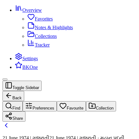
Overview
Favorites
Notes & Highlights
Collections
Tracker
Settings
BKOne
Toggle Sidebar
Back
Find
Preferences
Favourite
Collection
Share
21 June 1974 | ગુજરાતી
21 June 1974 | ગુજરાતી · મહાન પદની