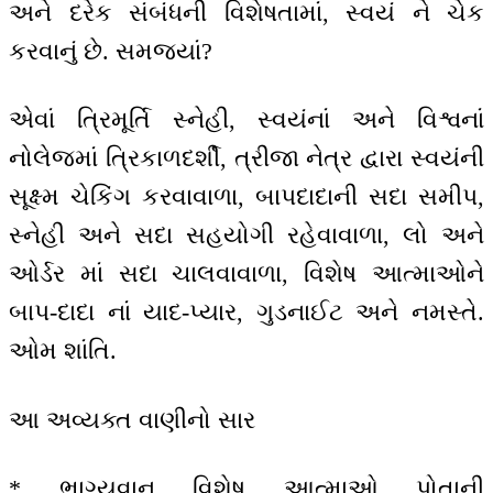
અને દરેક સંબંધની વિશેષતામાં, સ્વયં ને ચેક
કરવાનું છે. સમજ્યાં?
એવાં ત્રિમૂર્તિ સ્નેહી, સ્વયંનાં અને વિશ્વનાં
નોલેજમાં ત્રિકાળદર્શી, ત્રીજા નેત્ર દ્વારા સ્વયંની
સૂક્ષ્મ ચેકિંગ કરવાવાળા, બાપદાદાની સદા સમીપ,
સ્નેહી અને સદા સહયોગી રહેવાવાળા, લો અને
ઓર્ડર માં સદા ચાલવાવાળા, વિશેષ આત્માઓને
બાપ-દાદા નાં યાદ-પ્યાર, ગુડનાઈટ અને નમસ્તે.
ઓમ શાંતિ.
આ અવ્યક્ત વાણીનો સાર
* ભાગ્યવાન વિશેષ આત્માઓ પોતાની