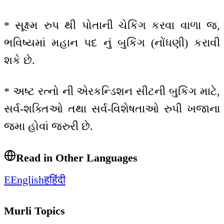
* સૂક્ષ્મ રુપ થી પોતાની ચેકિંગ કરવા વાળા જ,
ભવિષ્યમાં મહાન પદ નું બુકિંગ (નોંધણી) કરાવી
શકે છે.
* અષ્ટ રત્નો ની એરકન્ડિશન સીટની બુકિંગ માટે,
સર્વ-શક્તિઓ તથા સર્વ-વિશેષતાઓ રુપી ખજાના
જમા હોવાં જરુરી છે.
Read in Other Languages
E
English
ह
हिंदी
Murli Topics