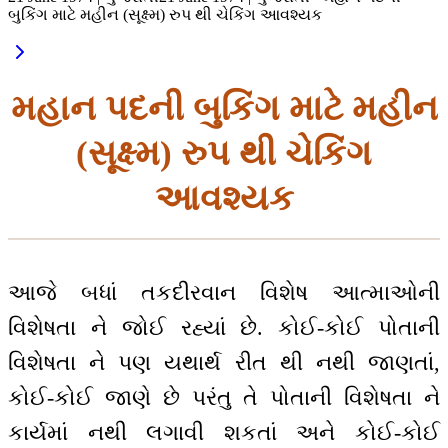
બુકિંગ માટે મહીન (સૂક્ષ્મ) રુપ થી ચેકિંગ આવશ્યક
મહાન પદની બુકિંગ માટે મહીન
(સૂક્ષ્મ) રુપ થી ચેકિંગ
આવશ્યક
આજે બધાં તકદીરવાન વિશેષ આત્માઓની
વિશેષતા ને જોઈ રહ્યાં છે. કોઈ-કોઈ પોતાની
વિશેષતા ને પણ યથાર્થ રીત થી નથી જાણતાં,
કોઈ-કોઈ જાણે છે પરંતુ તે પોતાની વિશેષતા ને
કાર્યમાં નથી લગાવી શકતાં અને કોઈ-કોઈ