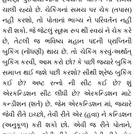
ચાલી રહ્યો છે. ચેકિંગનાં સમય પર ચેક (તપાસ)
નહીં કરશો, તો પોતાનાં ભાગ્ય ને પરિવર્તન નહીં
કરી શકો. જે જેટલું સૂક્ષ્મ રુપ થી સ્વયં ને ચેક કરે
છે, તેટલી જ ભવિષ્ય મહાન પદની પ્રાપ્તિની
બુકિંગ (નોંધણી) થાય છે. તો ચેકિંગ કરવું-અર્થાત્
બુકિંગ કરવી, આમ કરો છો? કે પછી જ્યારે બુકિંગ
સમાપ્ત થઈ જશે પછી કરશો? સૌથી શ્રેષ્ઠ બુકિંગ
કઈ છે? અષ્ટ રત્નો ની સીટ કઈ છે? શું
એરકન્ડિશન સીટ લીધી છે? એરકન્ડિશન માટે
કન્ડીશન (શર્ત) છે. જેમ એરકન્ડિશન માં, જ્યારે
જેવી રીતે ઇચ્છો, તેવી રીતે એર (હવા) ને કન્ડિશન
(અનુકૂળ) કરી શકો છો. એવી જ રીતે પોતાને,