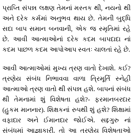
પ્રાપ્તિ સંપન્ન લક્ષણ તેમનાં મસ્તક થી, નયનો થી
અને દરેક કર્મમાં અનુભવ થાય છે. તેમની બુદ્ધિ
સદા બાપ સમાન બનવાની, એક જ સ્મૃતિમાં રહે
છે. આવી આત્માઓનાં દરેક કદમ બાપદાદા નાં
કદમ પાછળ કદમ આપોઆપ સ્વતઃ ચાલતાં રહે છે.
આવી આત્માઓમાં મુખ્ય ત્રણ વાતો દેખાશે. કઈ?
ત્રણેય સંબંધ નિભાવવા વાળા ત્રિમૂર્તિ સ્નેહી
આત્માઓ ત્રણ વાતો થી સંપન્ન હશે. બાપનાં સંબંધ
થી તેમનામાં શું વિશેષતા હશે?- ફરમાનબરદાર
(હુકમ માનનાર). શિક્ષકનાં રુપથી શું હશે? શિક્ષામાં
વફાદાર અને ઈમાનદાર જોઈએ. સદ્દગુરુ નાં
સંબંધમાં આજ્ઞાકારી. તો આ ત્રણેય વિશેષતાઓ