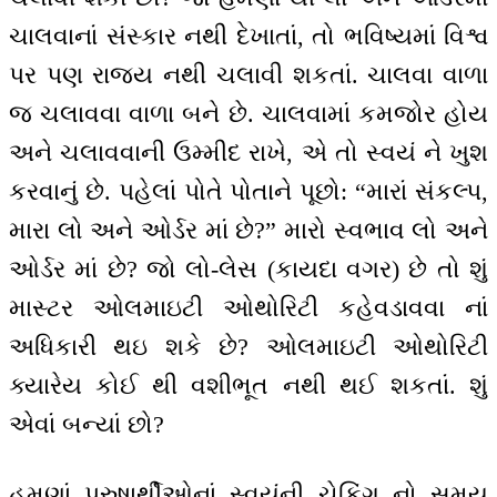
ચાલવાનાં સંસ્કાર નથી દેખાતાં, તો ભવિષ્યમાં વિશ્વ
પર પણ રાજ્ય નથી ચલાવી શકતાં. ચાલવા વાળા
જ ચલાવવા વાળા બને છે. ચાલવામાં કમજોર હોય
અને ચલાવવાની ઉમ્મીદ રાખે, એ તો સ્વયં ને ખુશ
કરવાનું છે. પહેલાં પોતે પોતાને પૂછો: “મારાં સંકલ્પ,
મારા લો અને ઓર્ડર માં છે?” મારો સ્વભાવ લો અને
ઓર્ડર માં છે? જો લો-લેસ (કાયદા વગર) છે તો શું
માસ્ટર ઓલમાઇટી ઓથોરિટી કહેવડાવવા નાં
અધિકારી થઇ શકે છે? ઓલમાઇટી ઓથોરિટી
ક્યારેય કોઈ થી વશીભૂત નથી થઈ શકતાં. શું
એવાં બન્યાં છો?
હમણાં પુરુષાર્થીઓનાં સ્વયંની ચેકિંગ નો સમય