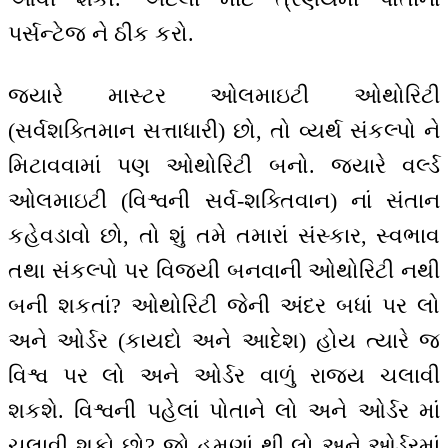
પર્સન્ટેજ ને ઠીક કરો.
જ્યારે માસ્ટર ઓલમાઇટી ઓથોરિટી
(સર્વશક્તિમાન સત્તાધારી) છો, તો વ્યર્થ સંકલ્પો ને
મિટાવવામાં પણ ઓથોરિટી બનો. જ્યારે વર્લ્ડ
ઓલમાઇટી (વિશ્વની સર્વ-શક્તિવાન) નાં સંતાન
કહેવડાવો છો, તો શું તમે તમારાં સંસ્કાર, સ્વભાવ
તથા સંકલ્પો પર વિજયી બનવાની ઓથોરિટી નથી
બની શકતાં? ઓથોરિટી જેની અંદર બધાં પર લો
અને ઓર્ડર (કાયદો અને આદેશ) હોય ત્યારે જ
વિશ્વ પર લો અને ઓર્ડર વાળું રાજ્ય ચલાવી
શકશે. વિશ્વની પહેલાં પોતાને લો અને ઓર્ડર માં
ચલાવી શકો છો? જો હમણાં થી લો અને ઓર્ડરમાં