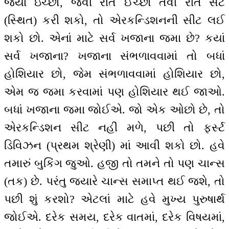
જ્યાં ઇચ્છો, જેવી રીતે ઈચ્છો તેવી રીતે સેટ
(સ્થિત) કરી શકો, તો એરકન્ડિશનની સીટ લઈ
શકો છો. એનાં માટે સર્વ ખજાના જમા છે? કયાં
સર્વ ખજાના? ખજાના સંભળાવવામાં તો બધાં
હોશિયાર છો, જેમ સંભળાવવામાં હોશિયાર છો,
એમ જ જમા કરવામાં પણ હોશિયાર થઈ જાઓ.
બધાં ખજાના જમા જોઈએ. જો એક ઓછો છે, તો
એરકન્ડિશન સીટ નહીં મળે, પછી તો ફર્સ્ટ
ડિવિઝન (પ્રથમ શ્રેણી) માં આવી શકો છો. હવે
તમારું બુકિંગ જુઓ. હજી તો તમને તો પણ ચાન્સ
(તક) છે. પરંતુ જ્યારે ચાન્સ સમાપ્ત થઈ જશે, તો
પછી શું કરશો? એટલાં માટે હવે મુખ્ય પુરુષાર્થ
જોઈએ. દરેક સમય, દરેક વાતમાં, દરેક વિષયમાં,