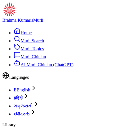
Brahma Kumaris
Murli
Home
Murli Search
Murli Topics
Murli Chintan
AI Murli Chintan (ChatGPT)
Languages
E
English
ह
हिंदी
ગ
ગુજરાતી
త
తెలుగు
Library