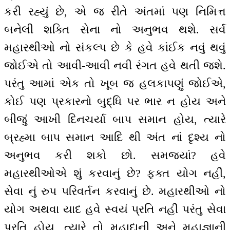
કરી રહ્યું છે, એ જ રીતે અંતમાં પણ નિમિત્ત
બનેલી શક્તિ સેના નો અનુભવ થશે. સર્વ
મહારથીઓ નો સંકલ્પ છે કે હવે કાંઈક નવું થવું
જોઈએ તો આવી-આવી નવી રંગત હવે થતી જશે.
પરંતુ આમાં એક તો ખૂબ જ હલકાપણું જોઈએ,
કોઈ પણ પ્રકારનો બુદ્ધિ પર ભાર ન હોય અને
બીજું આખી દિનચર્યા બાપ સમાન હોય, ત્યારે
બ્રહ્મા બાપ સમાન આદિ થી અંત નાં દૃશ્ય નો
અનુભવ કરી શકો છો. સમજ્યાં? હવે
મહારથીઓએ શું કરવાનું છે? ફક્ત યોગ નહીં,
સેવા નું રુપ પરિવર્તન કરવાનું છે. મહારથીઓ નો
યોગ અથવા યાદ હવે સ્વયં પ્રતિ નહીં પરંતુ સેવા
પ્રતિ હોય, ત્યારે તો મહાદાની અને મહાજ્ઞાની