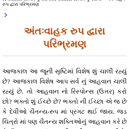
રુપ દ્વારા પરિભ્રમણ
અંતઃવાહક રુપ દ્વારા
પરિભ્રમણ
આજકાલ આ જૂની સૃષ્ટિમાં વિશેષ શું ચાલી રહ્યું
છે? આજકાલ વિશેષ આપ સર્વ નું આહવાન ચાલી
રહ્યું છે. તો આહવાન નો રિસ્પોન્સ (ઉત્તર) કરો
છો? ભક્તો શું ઈચ્છે છે? ભક્તો ની ઈચ્છા એ જ છે
કે દેવીઓ ચૈતન્ય-રુપ માં પ્રગટ થઈ જાય. જડ
ચિત્રો માં પણ ચૈતન્ય શક્તિઓનું આહવાન કરે છે