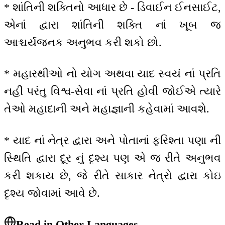
* શાંતિની શક્તિનો આધાર છે - ડિવાઈન ઈનસાઈટ,
એનાં દ્વારા શાંતિની શક્તિ નાં ખૂબ જ
આશ્ચર્યજનક અનુભવ કરી શકો છો.
* મહારથીઓ નો યોગ અથવા યાદ સ્વયં નાં પ્રતિ
નહીં પરંતુ વિશ્વ-સેવા નાં પ્રતિ હોવી જોઈએ ત્યારે
તેઓ મહાદાની અને મહાજ્ઞાની કહેવામાં આવશે.
* યાદ નાં નેત્ર દ્વારા અને પોતાનાં ફરિશ્તા પણા ની
સ્થિતિ દ્વારા દૂર નું દૃશ્ય પણ એ જ રીતે અનુભવ
કરી શકાય છે, જે રીતે સાકાર નેત્રો દ્વારા કોઇ
દૃશ્ય જોવામાં આવે છે.
Read in Other Languages