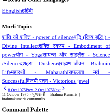
E
English
ह
हिंदी
Murli Topics
शांति की शक्ति - power of silence
बुद्धि (दिव्य बुद्धि ) -
Divine Intellect
शक्ति स्वरुप - Embodiment of
power
योग - Yoga
सायन्स और साइलेंस - Science
/Silence
दशहरा - Dushera
ब्राह्मण जीवन - Brahmin
Life
महारथी - Maharathi
सफलता मूर्त -
Successful
विजयी रतन - Victorious jewel
8 Oct 1975
Prev
12 Oct 1975
Next
11 October 1975 · ગુજરાતી
| Brahma Kumaris |
brahmakumaris.com/murlis
Command Palette