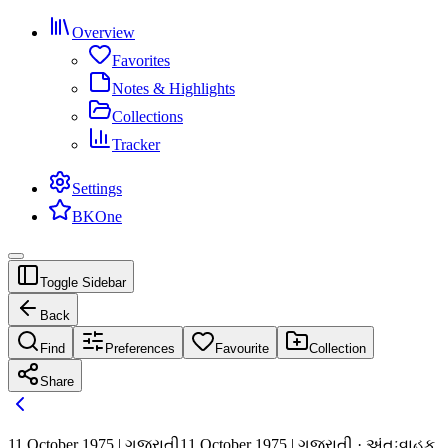
Overview
Favorites
Notes & Highlights
Collections
Tracker
Settings
BKOne
Toggle Sidebar
Back
Find
Preferences
Favourite
Collection
Share
11 October 1975 | ગુજરાતી
11 October 1975 | ગુજરાતી · અંતઃવાહક