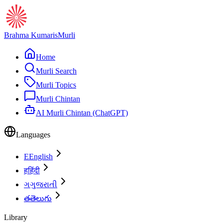
Brahma Kumaris
Murli
Home
Murli Search
Murli Topics
Murli Chintan
AI Murli Chintan (ChatGPT)
Languages
E
English
ह
हिंदी
ગ
ગુજરાતી
త
తెలుగు
Library