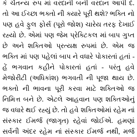
કે ચૈતન્ય રુપ માં વરદાની બની વરદાન આપી દે.
તો આ ઈચ્છા ભક્તો ની ક્યારે પૂરી થશે? ભક્તિ નો
પણ હવે ફુલ ફોર્સ (પૂરો જોશ) ચારેય તરફ દેખાઈ
રહ્યો છે. એમાં પણ જેમ પ્રેક્ટિકલ માં બાપ ગુપ્ત
છે અને શક્તિઓ પ્રત્યક્ષ રુપમાં છે. એમ જ
ભક્તિ માં પણ પહેલાં બાપ ને વધારે પોકારતાં હતાં -
હેં ભગવાન કહીને પોકારતાં હતાં - પરંતુ હવે
મેજોરીટી (અધિકાંશ) ભગવતી ની પૂજા થાય છે.
ભક્તો ની ભાવના પૂરી કરવા માટે શક્તિઓ જ
નિમિત્ત બને છે. એટલે આહવાન પણ શક્તિઓનું
જ વધારે થઈ રહ્યું છે. તો હવે શક્તિઓમાં રહેમ નાં
સંસ્કાર ઈમર્જ (જાગૃત) રહેવાં જોઈએ. હમણાં
સર્વની અંદર રહેમ નાં સંસ્કાર ઈમર્જ નથી, મર્જ