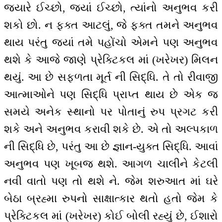
જ્યારે ઈચ્છો, જ્યાં ઈચ્છો, ત્યાંનો અનુભવ કરી
શકો છો. ન ફક્ત આટલું, જે ફક્ત તમને અનુભવ
થાય પરંતુ જ્યાં તમે પહોંચો એમને પણ અનુભવ
થશે કે આજે જાણે પ્રેક્ટિકલ માં (ખરેખર) મિલન
થયું. આ છે સફળતા મૂર્ત ની સિદ્ધિ. તે તો રીવાજી
આત્માઓને પણ સિદ્ધિ પ્રાપ્ત થાય છે એક જ
સમયે અનેક સ્થાનો પર પોતાનું રુપ પ્રગટ કરી
શકે અને અનુભવ કરાવી શકે છે. એ તો અલ્પકાળ
ની સિદ્ધિ છે, પરંતુ આ છે જ્ઞાન-યુક્ત સિદ્ધિ. આવાં
અનુભવ પણ ખૂબજ થશે. આગળ ચાલીને કેટલી
નવી વાતો પણ તો થશે ને. જેમ શરુઆત માં ઘરે
બેઠા બ્રહ્મા રુપનો સાક્ષાત્કાર થતો હતો જેમ કે
પ્રેક્ટિકલ માં (ખરેખર) કોઈ બોલી રહ્યું છે, ઈશારો