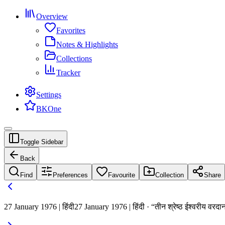
Overview
Favorites
Notes & Highlights
Collections
Tracker
Settings
BKOne
Toggle Sidebar
Back
Find
Preferences
Favourite
Collection
Share
27 January 1976 | हिंदी
27 January 1976 | हिंदी · “तीन श्रेष्ठ ईश्वरीय वरदा