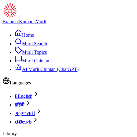
Brahma Kumaris
Murli
Home
Murli Search
Murli Topics
Murli Chintan
AI Murli Chintan (ChatGPT)
Languages
E
English
ह
हिंदी
ગ
ગુજરાતી
త
తెలుగు
Library