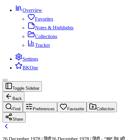
Overview
Favorites
Notes & Highlights
Collections
Tracker
Settings
BKOne
Toggle Sidebar
Back
Find
Preferences
Favourite
Collection
Share
26 December 1978 | हिंदी
26 December 1978 | हिंदी · “इष्ट देव की