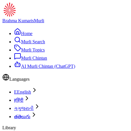
Brahma Kumaris
Murli
Home
Murli Search
Murli Topics
Murli Chintan
AI Murli Chintan (ChatGPT)
Languages
E
English
ह
हिंदी
ગ
ગુજરાતી
త
తెలుగు
Library