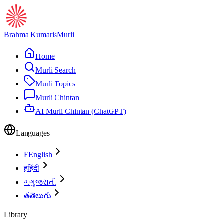
Brahma Kumaris
Murli
Home
Murli Search
Murli Topics
Murli Chintan
AI Murli Chintan (ChatGPT)
Languages
E
English
ह
हिंदी
ગ
ગુજરાતી
త
తెలుగు
Library