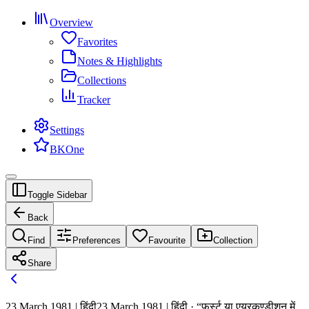
Overview
Favorites
Notes & Highlights
Collections
Tracker
Settings
BKOne
Toggle Sidebar
Back
Find
Preferences
Favourite
Collection
Share
23 March 1981 | हिंदी
23 March 1981 | हिंदी · “फर्स्ट या एयरकण्डीशन में