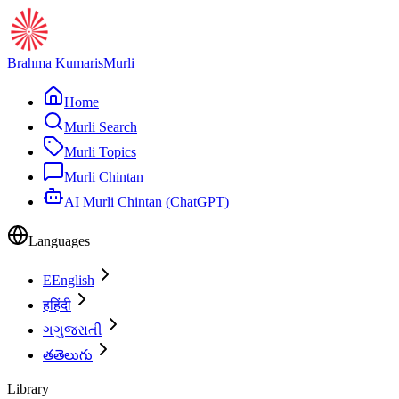
Brahma Kumaris
Murli
Home
Murli Search
Murli Topics
Murli Chintan
AI Murli Chintan (ChatGPT)
Languages
E
English
ह
हिंदी
ગ
ગુજરાતી
త
తెలుగు
Library