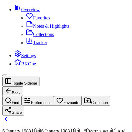
Overview
Favorites
Notes & Highlights
Collections
Tracker
Settings
BKOne
Toggle Sidebar
Back
Find
Preferences
Favourite
Collection
Share
6 January 1983 | हिंदी
6 January 1983 | हिंदी · “निरन्तर सहज योगी बनने