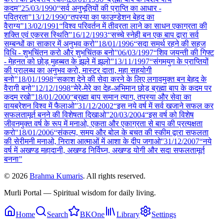
कदम”
25/03
/
1990
“सर्व अनुभूतियों की प्राप्ति का आधार -
पवित्रता”
13/12
/
1990
“तपस्या का फाउण्डेशन बेहद का
वैराग्य”
13/02
/
1991
“विश्व परिवर्तन में तीव्रता लाने का साधन एकाग्रता की
शक्ति एवं एकरस स्थिति”
16/12
/
1993
“सच्चे स्नेही बन एक बाप द्वारा सर्व
सम्बन्धों का साकार में अनुभव करो”
18/01
/
1996
“सदा समर्थ रहने की सहज
विधि - शुभचिंतन करो और शुभचिंतक बनो”
06/03
/
1997
“शिव जयन्ती की गिफ्ट
- मेहनत को छोड़ मुहब्बत के झूले में झूलो”
13/11
/
1997
“संगमयुग के प्राप्तियों
की प्रालब्ध का अनुभव करो, मास्टर दाता, महा सहयोगी
बनो”
18/01
/
1998
“सकाश देने की सेवा करने के लिए लगावमुक्त बन बेहद के
वैरागी बनो”
12/12
/
1998
“मेरे-मेरे का देह-अभिमान छोड़ ब्रह्मा बाप के कदम पर
कदम रखो”
18/01
/
2000
“ब्रह्मा बाप समान त्याग, तपस्या और सेवा का
वायब्रेशन विश्व में फैलाओ”
31/12
/
2002
“इस नये वर्ष में सर्व खजाने सफल कर
सफलतामूर्त बनने की विशेषता दिखाओ”
20/03
/
2004
“इस वर्ष को विशेष
जीवनमुक्त वर्ष के रूप में मनाओ, एकता और एकाग्रता से बाप की प्रत्यक्षता
करो''
18/01
/
2006
“संकल्प, समय और बोल के बचत की स्कीम द्वारा सफलता
की सेरीमनी मनाओ, निराश आत्माओं में आशा के दीप जगाओ''
31/12
/
2007
“नये
वर्ष में अखण्ड महादानी, अखण्ड निर्विघ्न, अखण्ड योगी और सदा सफलतामूर्त
बनना”
©
2026
Brahma Kumaris
. All rights reserved.
Murli Portal — Spiritual wisdom for daily living.
Home
Search
BKOne
Library
Settings