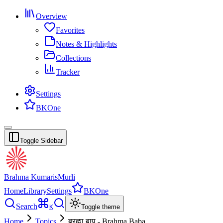
Overview
Favorites
Notes & Highlights
Collections
Tracker
Settings
BKOne
Toggle Sidebar
Brahma Kumaris
Murli
Home
Library
Settings
BKOne
Search
K
Toggle theme
Home
Topics
ब्रह्मा बाप - Brahma Baba