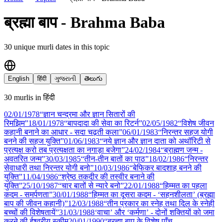
ब्रह्मा बाप - Brahma Baba
30
unique murli date
s
in this topic
English
हिंदी
ગુજરાતી
తెలుగు
30
murli
s
in
हिंदी
02/01
/
1978
“ज्ञान चन्द्रमा और ज्ञान सितारों की
रिमझिम”
18/01
/
1978
“बापदादा की सेवा का रिटर्न”
02/05
/
1982
“विशेष जीवन
कहानी बनाने का आधार - सदा चढ़ती कला”
06/01
/
1983
“निरन्तर सहज योगी
बनने की सहज युक्ति”
01/06
/
1983
“नये ज्ञान और ज्ञान दाता को अथॉरिटी से
प्रत्यक्ष करो तब प्रत्यक्षता का नगाड़ा बजेगा”
24/02
/
1984
“ब्राह्मण जन्म -
अवतरित जन्म”
30/03
/
1985
“तीन-तीन बातों का पाठ”
18/02
/
1986
“निरन्तर
सेवाधारी तथा निरन्तर योगी बनो”
10/03
/
1986
“बेफिकर बादशाह बनने की
युक्ति”
11/04
/
1986
“श्रेष्ठ तकदीर की तस्वीर बनाने की
युक्ति”
25/10
/
1987
“चार बातों से न्यारे बनो”
22/01
/
1988
“हिम्मत का पहला
कदम - समर्पणता”
30/01
/
1988
“हिम्मत का दूसरा कदम - ‘सहनशीलता’ (ब्रह्मा
बाप की जीवन कहानी)”
12/03
/
1988
“तीन प्रकार का स्नेह तथा दिल के स्नेही
बच्चों की विशेषतायें”
31/03
/
1988
‘वाचा’ और ‘कर्मणा’ - दोनों शक्तियों को जमा
करने की ईश्वरीय स्कीम
20/01
/
1990
“ब्रह्मा बाप के विशेष पाँच