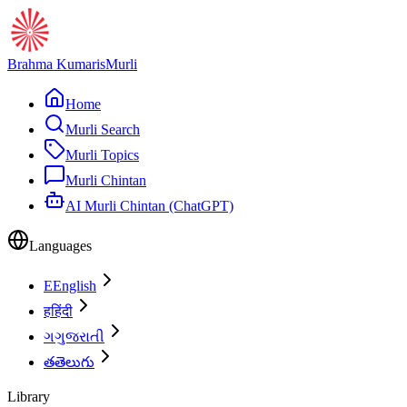
Brahma Kumaris
Murli
Home
Murli Search
Murli Topics
Murli Chintan
AI Murli Chintan (ChatGPT)
Languages
E
English
ह
हिंदी
ગ
ગુજરાતી
త
తెలుగు
Library