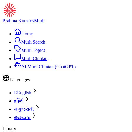
Brahma Kumaris
Murli
Home
Murli Search
Murli Topics
Murli Chintan
AI Murli Chintan (ChatGPT)
Languages
E
English
ह
हिंदी
ગ
ગુજરાતી
త
తెలుగు
Library