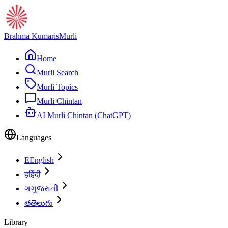
Brahma Kumaris
Murli
Home
Murli Search
Murli Topics
Murli Chintan
AI Murli Chintan (ChatGPT)
Languages
E
English
ह
हिंदी
ગ
ગુજરાતી
త
తెలుగు
Library