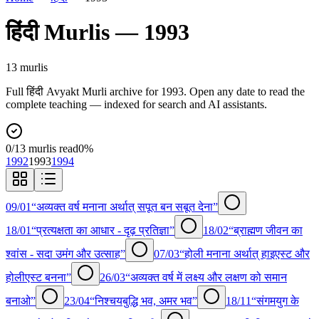
हिंदी
Murlis —
1993
13
murli
s
Full
हिंदी
Avyakt Murli archive for
1993
. Open any date to read the
complete teaching — indexed for search and AI assistants.
0
/
13
murlis read
0
%
1992
1993
1994
09/01
“अव्यक्त वर्ष मनाना अर्थात् सपूत बन सबूत देना”
18/01
“प्रत्यक्षता का आधार - दृढ़ प्रतिज्ञा”
18/02
“ब्राह्मण जीवन का
श्वांस - सदा उमंग और उत्साह”
07/03
“होली मनाना अर्थात् हाइएस्ट और
होलीएस्ट बनना”
26/03
“अव्यक्त वर्ष में लक्ष्य और लक्षण को समान
बनाओ”
23/04
“निश्चयबुद्धि भव, अमर भव”
18/11
“संगमयुग के