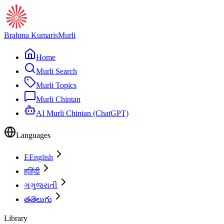
Brahma Kumaris
Murli
Home
Murli Search
Murli Topics
Murli Chintan
AI Murli Chintan (ChatGPT)
Languages
E
English
ह
हिंदी
ગ
ગુજરાતી
త
తెలుగు
Library