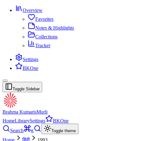
Overview
Favorites
Notes & Highlights
Collections
Tracker
Settings
BKOne
Toggle Sidebar
Brahma Kumaris
Murli
Home
Library
Settings
BKOne
Search
K
Toggle theme
Home
हिंदी
1993