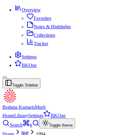
Overview
Favorites
Notes & Highlights
Collections
Tracker
Settings
BKOne
Toggle Sidebar
Brahma Kumaris
Murli
Home
Library
Settings
BKOne
Search
K
Toggle theme
Home
हिंदी
1994