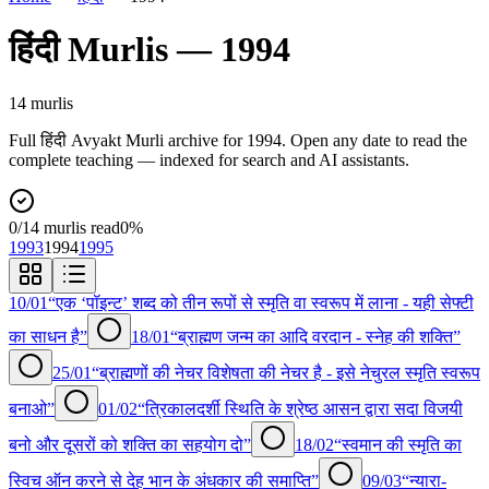
हिंदी
Murlis —
1994
14
murli
s
Full
हिंदी
Avyakt Murli archive for
1994
. Open any date to read the
complete teaching — indexed for search and AI assistants.
0
/
14
murlis read
0
%
1993
1994
1995
10/01
“एक ‘पॉइन्ट’ शब्द को तीन रूपों से स्मृति वा स्वरूप में लाना - यही सेफ्टी
का साधन है”
18/01
“ब्राह्मण जन्म का आदि वरदान - स्नेह की शक्ति”
25/01
“ब्राह्मणों की नेचर विशेषता की नेचर है - इसे नेचुरल स्मृति स्वरूप
बनाओ”
01/02
“त्रिकालदर्शी स्थिति के श्रेष्ठ आसन द्वारा सदा विजयी
बनो और दूसरों को शक्ति का सहयोग दो”
18/02
“स्वमान की स्मृति का
स्विच ऑन करने से देह भान के अंधकार की समाप्ति”
09/03
“न्यारा-