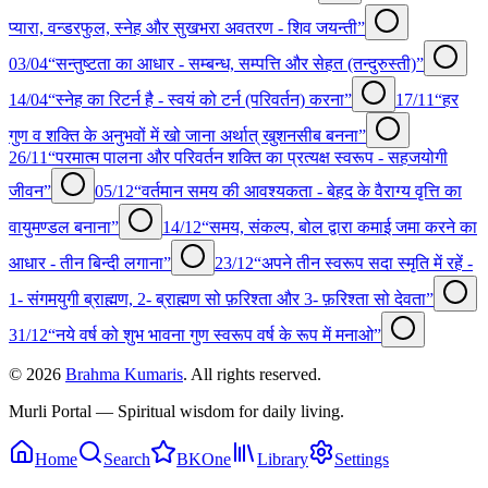
प्यारा, वन्डरफुल, स्नेह और सुखभरा अवतरण - शिव जयन्ती”
03/04
“सन्तुष्टता का आधार - सम्बन्ध, सम्पत्ति और सेहत (तन्दुरुस्ती)”
14/04
“स्नेह का रिटर्न है - स्वयं को टर्न (परिवर्तन) करना”
17/11
“हर
गुण व शक्ति के अनुभवों में खो जाना अर्थात् खुशनसीब बनना”
26/11
“परमात्म पालना और परिवर्तन शक्ति का प्रत्यक्ष स्वरूप - सहजयोगी
जीवन”
05/12
“वर्तमान समय की आवश्यकता - बेहद के वैराग्य वृत्ति का
वायुमण्डल बनाना”
14/12
“समय, संकल्प, बोल द्वारा कमाई जमा करने का
आधार - तीन बिन्दी लगाना”
23/12
“अपने तीन स्वरूप सदा स्मृति में रहें -
1- संगमयुगी ब्राह्मण, 2- ब्राह्मण सो फ़रिश्ता और 3- फ़रिश्ता सो देवता”
31/12
“नये वर्ष को शुभ भावना गुण स्वरूप वर्ष के रूप में मनाओ”
©
2026
Brahma Kumaris
. All rights reserved.
Murli Portal — Spiritual wisdom for daily living.
Home
Search
BKOne
Library
Settings