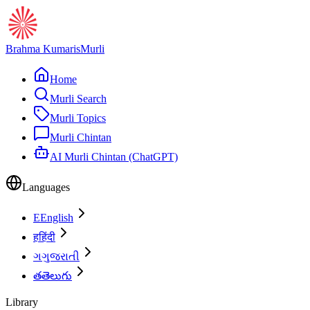
Brahma Kumaris
Murli
Home
Murli Search
Murli Topics
Murli Chintan
AI Murli Chintan (ChatGPT)
Languages
E
English
ह
हिंदी
ગ
ગુજરાતી
త
తెలుగు
Library