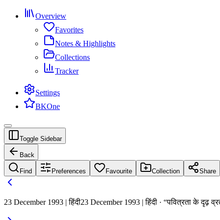
Overview
Favorites
Notes & Highlights
Collections
Tracker
Settings
BKOne
Toggle Sidebar
Back
Find
Preferences
Favourite
Collection
Share
23 December 1993 | हिंदी
23 December 1993 | हिंदी · “पवित्रता के दृढ़ व्रत द