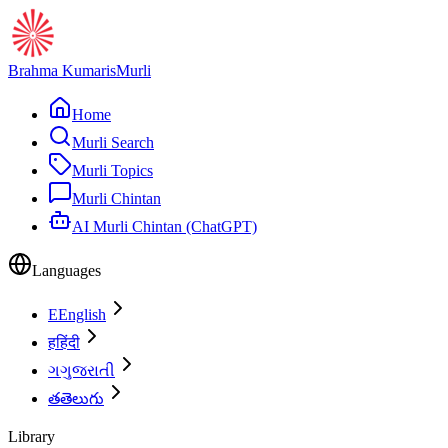
Brahma Kumaris
Murli
Home
Murli Search
Murli Topics
Murli Chintan
AI Murli Chintan (ChatGPT)
Languages
E
English
ह
हिंदी
ગ
ગુજરાતી
త
తెలుగు
Library