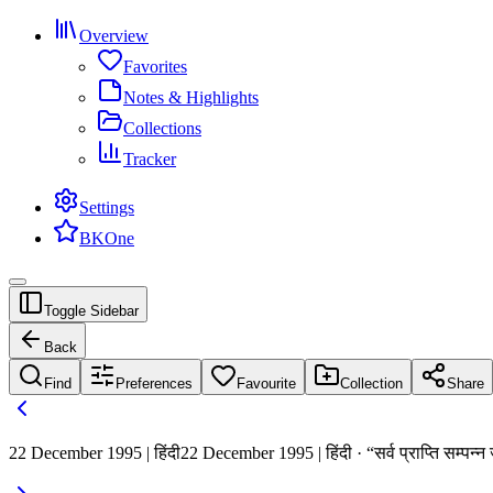
Overview
Favorites
Notes & Highlights
Collections
Tracker
Settings
BKOne
Toggle Sidebar
Back
Find
Preferences
Favourite
Collection
Share
22 December 1995 | हिंदी
22 December 1995 | हिंदी · “सर्व प्राप्ति सम्पन्न