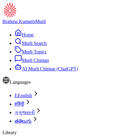
Brahma Kumaris
Murli
Home
Murli Search
Murli Topics
Murli Chintan
AI Murli Chintan (ChatGPT)
Languages
E
English
ह
हिंदी
ગ
ગુજરાતી
త
తెలుగు
Library