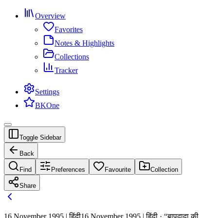
Overview
Favorites
Notes & Highlights
Collections
Tracker
Settings
BKOne
Toggle Sidebar
Back
Find
Preferences
Favourite
Collection
Share
16 November 1995 | हिंदी
16 November 1995 | हिंदी · “बापदादा की