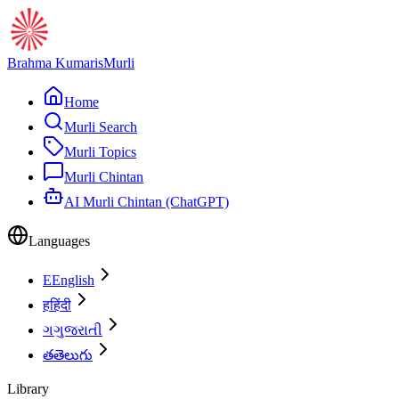
Brahma Kumaris
Murli
Home
Murli Search
Murli Topics
Murli Chintan
AI Murli Chintan (ChatGPT)
Languages
E
English
ह
हिंदी
ગ
ગુજરાતી
త
తెలుగు
Library