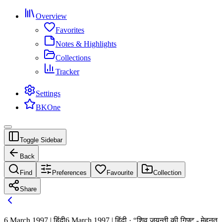
Overview
Favorites
Notes & Highlights
Collections
Tracker
Settings
BKOne
Toggle Sidebar
Back
Find
Preferences
Favourite
Collection
Share
6 March 1997 | हिंदी
6 March 1997 | हिंदी · “शिव जयन्ती की गिफ्ट - मेहनत