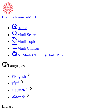
Brahma Kumaris
Murli
Home
Murli Search
Murli Topics
Murli Chintan
AI Murli Chintan (ChatGPT)
Languages
E
English
ह
हिंदी
ગ
ગુજરાતી
త
తెలుగు
Library