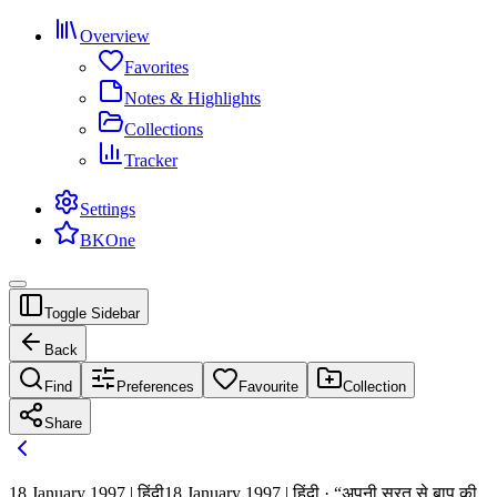
Overview
Favorites
Notes & Highlights
Collections
Tracker
Settings
BKOne
Toggle Sidebar
Back
Find
Preferences
Favourite
Collection
Share
18 January 1997 | हिंदी
18 January 1997 | हिंदी · “अपनी सूरत से बाप की