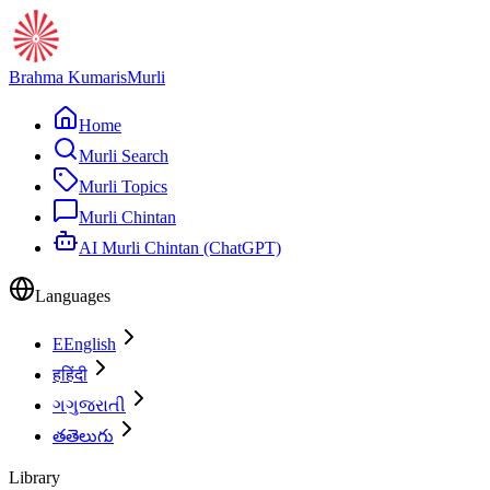
Brahma Kumaris
Murli
Home
Murli Search
Murli Topics
Murli Chintan
AI Murli Chintan (ChatGPT)
Languages
E
English
ह
हिंदी
ગ
ગુજરાતી
త
తెలుగు
Library