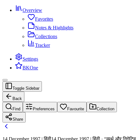
Overview
Favorites
Notes & Highlights
Collections
Tracker
Settings
BKOne
Toggle Sidebar
Back
Find
Preferences
Favourite
Collection
Share
14 December 1997 | हिंदी
14 December 1997 | हिंदी · “व्यर्थ और निगेटिव