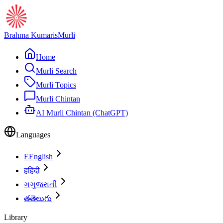
Brahma Kumaris
Murli
Home
Murli Search
Murli Topics
Murli Chintan
AI Murli Chintan (ChatGPT)
Languages
E
English
ह
हिंदी
ગ
ગુજરાતી
త
తెలుగు
Library