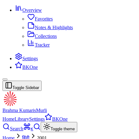
Overview
Favorites
Notes & Highlights
Collections
Tracker
Settings
BKOne
Toggle Sidebar
Brahma Kumaris
Murli
Home
Library
Settings
BKOne
Search
K
Toggle theme
Home
हिंदी
2001