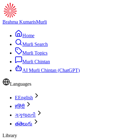
Brahma Kumaris
Murli
Home
Murli Search
Murli Topics
Murli Chintan
AI Murli Chintan (ChatGPT)
Languages
E
English
ह
हिंदी
ગ
ગુજરાતી
త
తెలుగు
Library