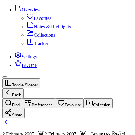
Overview
Favorites
Notes & Highlights
Collections
Tracker
Settings
BKOne
Toggle Sidebar
Back
Find
Preferences
Favourite
Collection
Share
2 February 2007 | हिंदी
2 February 2007 | हिंदी · “परमात्म प्राप्तियों से