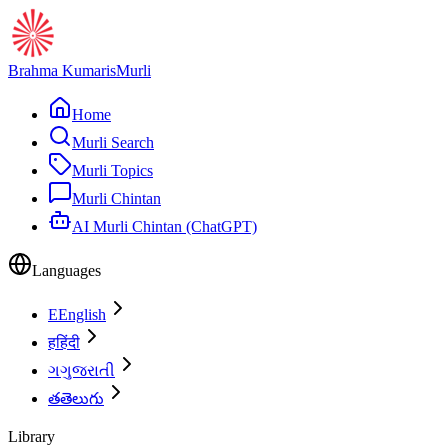
Brahma Kumaris
Murli
Home
Murli Search
Murli Topics
Murli Chintan
AI Murli Chintan (ChatGPT)
Languages
E
English
ह
हिंदी
ગ
ગુજરાતી
త
తెలుగు
Library