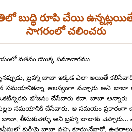
ిలో బుద్ధి రూపి చేయి ఉన్నట్లయిత
సాగరంలో చలించరు
సమయంలో వతనం యొక్క సమాచారము
ళినప్పుడు, బ్రహ్మా బాబా ఇక్కడ ఎలా అయితే కలిసేవ
జన సమయానికన్నా ఆలస్యంగా వచ్చారు అని బాబా అ
ఒకటిన్నరకు భోజనం చేసేవారు కదా. బాబా అన్నారు –
పిల్లల సమయానికి చేసేవారు. ఆ సమయం ప్రకారంగా
బాబా, తీసుకువెళ్ళు అని బ్రహ్మా బాబాకు చెప్పారు...
ులో కుర్చీపై బాబా వచ్చి కూర్చునేవారో, ఉత్తరాలు వ్