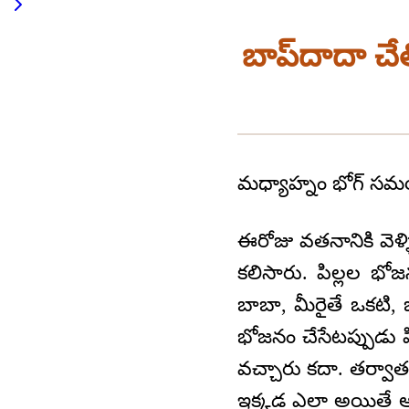
బాప్‌దాదా చేత
మధ్యాహ్నం భోగ్ 
ఈరోజు వతనానికి వెళ్
కలిసారు. పిల్లల భో
బాబా, మీరైతే ఒకటి, 
భోజనం చేసేటప్పుడు 
వచ్చారు కదా. తర్వాత 
ఇక్కడ ఎలా అయితే ఆఫీస