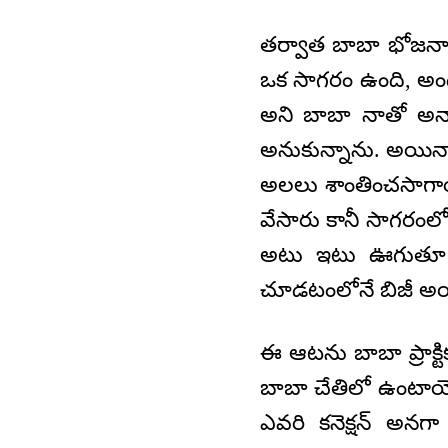
తర్వాత బాబా భోజనాన్న
ఒక సాగరం ఉంది, అంద
అని బాబా నాతో అన్
అనుకున్నాను. అయినా 
అలలు శాంతించసాగాయ
వేసారు కానీ సాగరం
అటు ఇటు ఊగుతూ ఉన
చూడటంలోనే బిజీ అయ
ఈ ఆటను బాబా ప్రాక్ట
బాబా చేతిలో ఉంటాయో
ఎవరి కనెక్షన్ అన