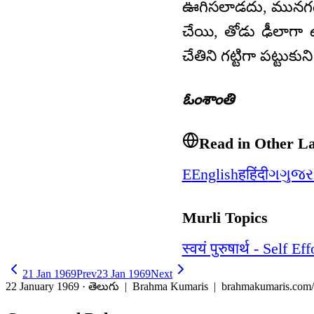
ఊగిసలాడదు, మునగదు. ప
చేయి, తోడు ఢీలాగా
చేతిని గట్టిగా పట్టుకు
ఓంశాంతి
Read in Other L
E
English
ह
हिंदी
ગ
ગુજર
Murli Topics
स्वयं पुरुषार्थ - Self Eff
21 Jan 1969
Prev
23 Jan 1969
Next
22 January 1969 · తెలుగు
| Brahma Kumaris | brahmakumaris.com/