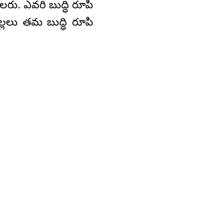
లరు. ఎవరి బుద్ధి రూపి
లలు తమ బుద్ధి రూపి