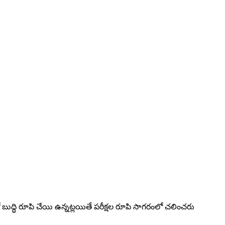
ో బుద్ధి రూపి చేయి ఉన్నట్లయితే పరీక్షల రూపి సాగరంలో చలించరు