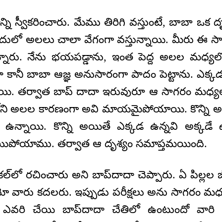
ి స్వీకరించారు. మేము తిరిగి వస్తుంటే, బాబా ఒక ద
ులో అలలు చాలా వేగంగా వస్తున్నాయి. మీరు ఈ సాగ
నారు. నేను భయపడ్డాను, ఇంత పెద్ద అలల మధ్యలోక
కానీ బాబా ఆజ్ఞ అనుసారంగా పాదం పెట్టాను. ఎక్కడ 
ి. తర్వాత బాప్‌ దాదా ఇరువురూ ఆ సాగరం మధ్యలో
లోని అలల కారణంగా అవి మాయమైపోయాయి. కొన్ని
్నాయి. కొన్ని అయితే ఎక్కడ ఉన్నవి అక్కడే 
ిపోయాము. తర్వాత ఆ దృశ్యం సమాప్తమయింది.
ికల్‌లో రచించారు అని బాప్‌దాదా చెప్పారు. ఏ పిల్
 వారు కదలరు. ఇప్పుడు పరీక్షలు అను సాగరం మధ్యన
గా ఎవరి చేయి బాప్‌దాదా చేతిలో ఉంటుందో వార