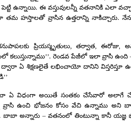
ల్ పెట్టి ఉన్నాయి. ఈ వస్తువులన్నీ వతనానికి ఎలా వచ
ా తమ హస్తాలతో వ్రాసిన ఉత్తరాన్ని నాకిచ్చారు. 
 కనుపాపలకు ప్రియస్మృతులు, తర్వాత, ఈరోజు, అవ్యక్
లో కలుస్తున్నాము’’. రెండవ పేజీలో ఇలా వ్రాసి ఉంది 
ారా ఏ శిక్షణలైతే లభించాయో దానిని విస్తరిస్తూ ఉం
ి’’
ాబా ఏ విధంగా అయితే సంతకం చేసేవారో అలాగే 
ి వ్రాసి ఉంచి భోజనం కోసం వేచి ఉన్నాము అని బ
. బాబా అన్నారు – వతనంలో తింటున్నా కానీ యజ్ఞ