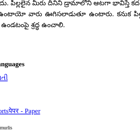
ిల్లలైన మీరు దీనిని డ్రామాలోని ఆటగా భావిస్తే కద
 ఉంటాయో వారు ఊగిసలాడుతూ ఉంటారు. కనుక పిల్
ని ఉండటంపై శ్రద్ధ ఉంచాలి.
anguages
ાતી
orts
पेपर - Paper
murlis