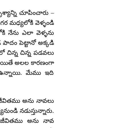
ృశ్యాన్ని చూపించారు –
ర మధ్యలోకి వెళ్ళండి
ి నేను ఎలా వెళ్ళను
పాదం పెట్టానో అక్కడి
 చిన్న చిన్న పడవలు
 అయితే అలల కారణంగా
ఉన్నాయి. మేము ఇది
లల జీవితము అను నావలు
ుండి నడుస్తున్నారు.
ి జీవితము అను నావ