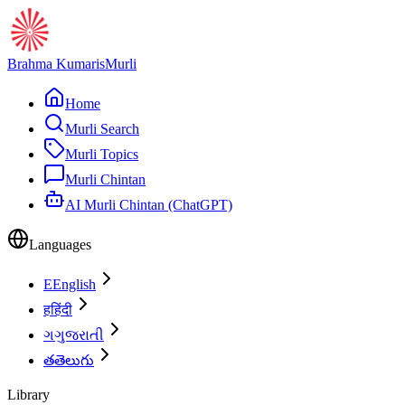
Brahma Kumaris
Murli
Home
Murli Search
Murli Topics
Murli Chintan
AI Murli Chintan (ChatGPT)
Languages
E
English
ह
हिंदी
ગ
ગુજરાતી
త
తెలుగు
Library