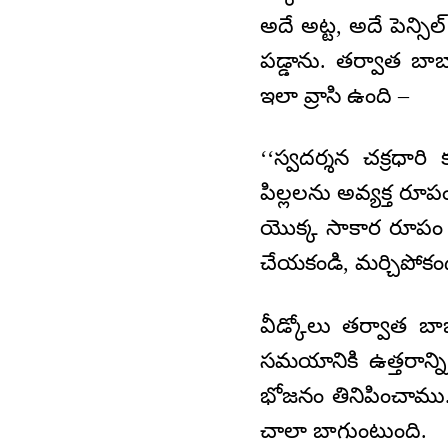
అదే అట్ట, అదే పెన్సి
పడ్డాను. తర్వాత బాబ
ఇలా వ్రాసి ఉంది –
‘‘స్వదర్శన చక్రధారి
పిల్లలను అవ్యక్త రూపం
యొక్క సాకార రూపం ద్వ
చేయకండి, మర్చిపోకండ
వీడ్కోలు తర్వాత బ
సమయానికి ఉత్తరాన్న
భోజనం తినిపించాము
చాలా బాగుంటుంది.