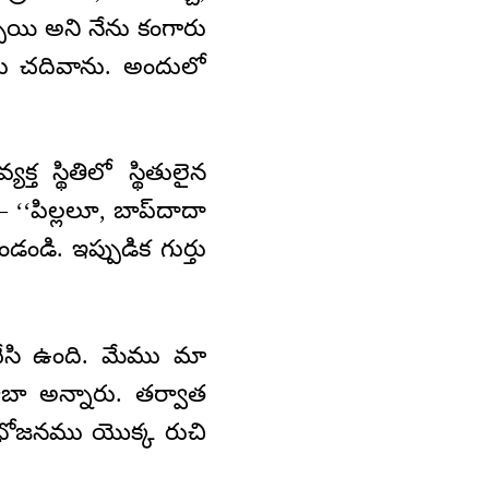
్చాయి అని నేను కంగారు
నేను చదివాను. అందులో
త స్థితిలో స్థితులైన
– ‘‘పిల్లలూ, బాప్‌దాదా
డండి. ఇప్పుడిక గుర్తు
చేసి ఉంది. మేము మా
ాబా అన్నారు. తర్వాత
 భోజనము యొక్క రుచి