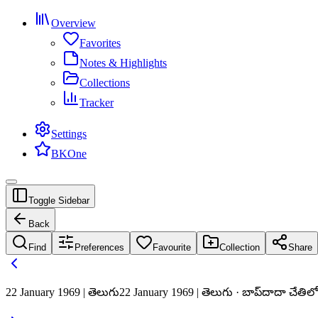
Overview
Favorites
Notes & Highlights
Collections
Tracker
Settings
BKOne
Toggle Sidebar
Back
Find
Preferences
Favourite
Collection
Share
22 January 1969 | తెలుగు
22 January 1969 | తెలుగు · బాప్‌దాదా చేతిల