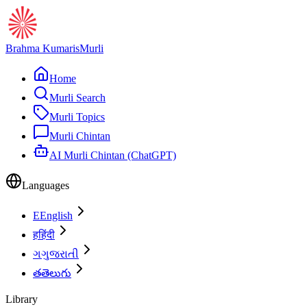
Brahma Kumaris
Murli
Home
Murli Search
Murli Topics
Murli Chintan
AI Murli Chintan (ChatGPT)
Languages
E
English
ह
हिंदी
ગ
ગુજરાતી
త
తెలుగు
Library