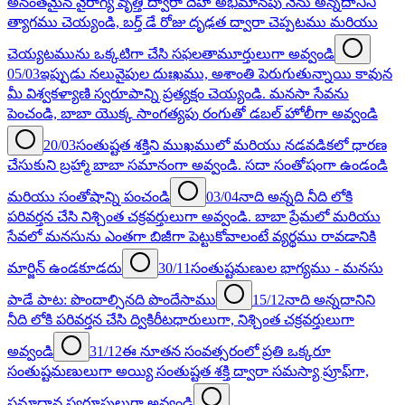
అనంతమైన వైరాగ్య వృత్తి ద్వారా దేహ అభిమానపు నేను అన్నదానిని
త్యాగము చెయ్యండి, బర్త్ డే రోజు దృఢత ద్వారా చెప్పటము మరియు
చెయ్యటమును ఒక్కటిగా చేసి సఫలతామూర్తులుగా అవ్వండి
05/03
ఇప్పుడు నలువైపుల దుఃఖము, అశాంతి పెరుగుతున్నాయి కావున
మీ విశ్వకళ్యాణి స్వరూపాన్ని ప్రత్యక్షం చెయ్యండి. మనసా సేవను
పెంచండి, బాబా యొక్క సాంగత్యపు రంగుతో డబల్ హోలీగా అవ్వండి
20/03
సంతుష్టత శక్తిని ముఖములో మరియు నడవడికలో ధారణ
చేసుకుని బ్రహ్మా బాబా సమానంగా అవ్వండి. సదా సంతోషంగా ఉండండి
మరియు సంతోషాన్ని పంచండి
03/04
నాది అన్నది నీది లోకి
పరివర్తన చేసి నిశ్చింత చక్రవర్తులుగా అవ్వండి. బాబా ప్రేమలో మరియు
సేవలో మనసును ఎంతగా బిజీగా పెట్టుకోవాలంటే వ్యర్థము రావడానికి
మార్జిన్ ఉండకూడదు
30/11
సంతుష్టమణుల భాగ్యము - మనసు
పాడే పాట: పొందాల్సినది పొందేసాము
15/12
నాది అన్నదానిని
నీది లోకి పరివర్తన చేసి ద్వికిరీటధారులుగా, నిశ్చింత చక్రవర్తులుగా
అవ్వండి
31/12
ఈ నూతన సంవత్సరంలో ప్రతి ఒక్కరూ
సంతుష్టమణులుగా అయ్యి సంతుష్టత శక్తి ద్వారా సమస్యా ప్రూఫ్‌గా,
సమాధాన స్వరూపులుగా అవ్వండి