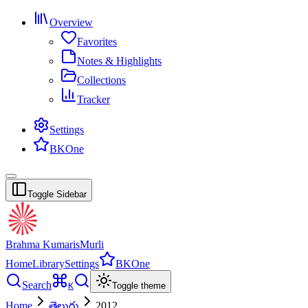
Overview
Favorites
Notes & Highlights
Collections
Tracker
Settings
BKOne
Toggle Sidebar
Brahma Kumaris
Murli
Home
Library
Settings
BKOne
Search
K
Toggle theme
Home
తెలుగు
2012