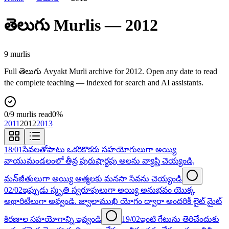
తెలుగు
Murlis —
2012
9
murli
s
Full
తెలుగు
Avyakt Murli archive for
2012
. Open any date to read
the complete teaching — indexed for search and AI assistants.
0
/
9
murlis read
0
%
2011
2012
2013
18/01
సేవలతోపాటు ఒకరికొకరు సహయోగులుగా అయ్యి
వాయుమండలంలో తీవ్ర పురుషార్థపు అలను వ్యాప్తి చెయ్యండి,
మన్‌జీతులుగా అయ్యి ఆత్మలకు మనసా సేవను చెయ్యండి
02/02
ఇప్పుడు స్మృతి స్వరూపులుగా అయ్యి అనుభవం యొక్క
అథారిటీలుగా అవ్వండి. జ్వాలాముఖి యోగం ద్వారా అందరికీ లైట్ మైట్
కిరణాల సహయోగాన్ని ఇవ్వండి
19/02
ఇంటి గేటును తెరిచేందుకు