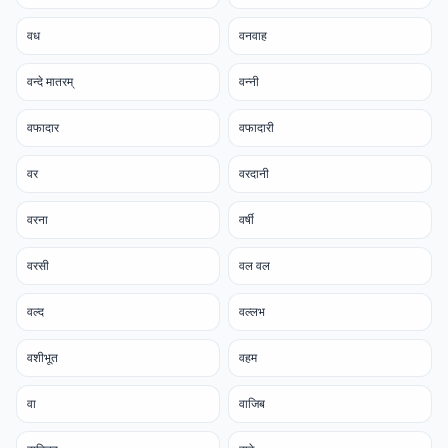
वध
वनवाह
वन्दे मातरम्
वन्नी
वफादार
वफादारी
वर
वरदानी
वरना
वर्षी
वरसी
वल वल
वल्द
वल्लभ
वशीभूत
वहम
वा
वाजिब