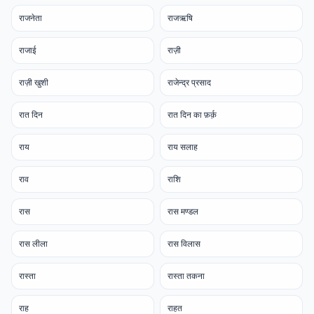
राजनेता
राजऋषि
राजाई
राज़ी
राज़ी खुशी
राजेन्द्र प्रसाद
रात दिन
रात दिन का फ़र्क़
राय
राय सलाह
राव
राशि
रास
रास मण्डल
रास लीला
रास विलास
रास्ता
रास्ता तकना
राह
राहत