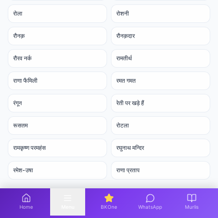
रोला
रोशनी
रौनक़
रौनक़दार
रौरव नर्क
रामतीर्थ
राणा फैमिली
रमत गमत
रंगून
रेती पर खड़े हैं
रूसतम
रोटला
रामकृष्ण परमहंस
रघुनाथ मन्दिर
रमेश-उषा
राणा प्रताप
Home
Menu
BKOne
WhatsApp
Murlis