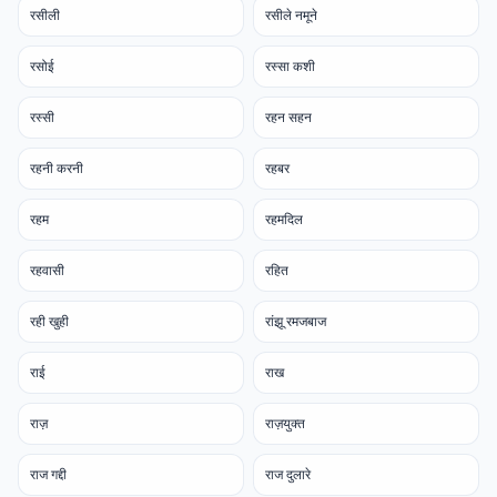
रसीली
रसीले नमूने
रसोई
रस्सा कशी
रस्सी
रहन सहन
रहनी करनी
रहबर
रहम
रहमदिल
रहवासी
रहित
रही खुही
रांझू रमजबाज
राई
राख
राज़
राज़युक्त
राज गद्दी
राज दुलारे