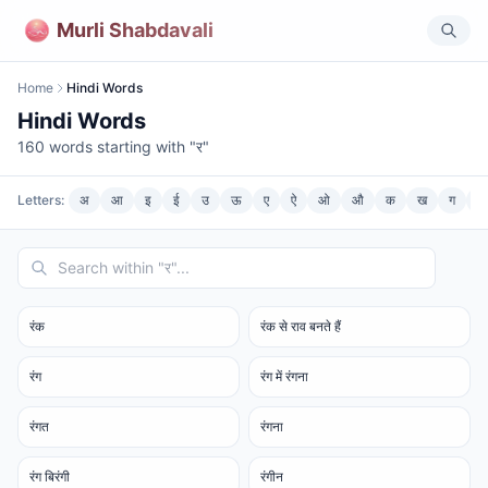
Murli Shabdavali
Home
Hindi Words
Hindi Words
160
words starting with "
र
"
Letters:
अ
आ
इ
ई
उ
ऊ
ए
ऐ
ओ
औ
क
ख
ग
घ
रंक
रंक से राव बनते हैं
रंग
रंग में रंगना
रंगत
रंगना
रंग बिरंगी
रंगीन