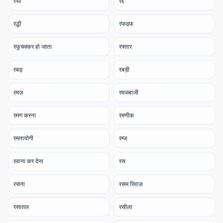
रथी
रद्द
रद्धी
रफढफ
रफूचक्कर हो जाता
रफ्तार
रबड़
रबड़ी
रमज़
रमजबाजी
रमण करना
रमणीक
रमतायोगी
रम्ज
रवाना कर देना
रस
रसना
रसम रिवाज़
रसातल
रसीला