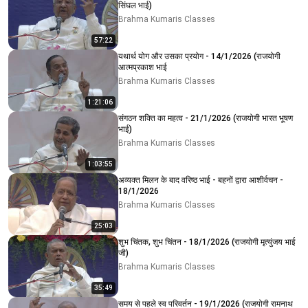
सिंघल भाई)
Brahma Kumaris Classes
57:22
यथार्थ योग और उसका प्रयोग - 14/1/2026 (राजयोगी
आत्मप्रकाश भाई
Brahma Kumaris Classes
1:21:06
संगठन शक्ति का महत्व - 21/1/2026 (राजयोगी भारत भूषण
भाई)
Brahma Kumaris Classes
1:03:55
अव्यक्त मिलन के बाद वरिष्ठ भाई - बहनों द्वारा आशीर्वचन -
18/1/2026
Brahma Kumaris Classes
25:03
शुभ चिंतक, शुभ चिंतन - 18/1/2026 (राजयोगी मृत्युंजय भाई
जी)
Brahma Kumaris Classes
35:49
समय से पहले स्व परिवर्तन - 19/1/2026 (राजयोगी रामनाथ