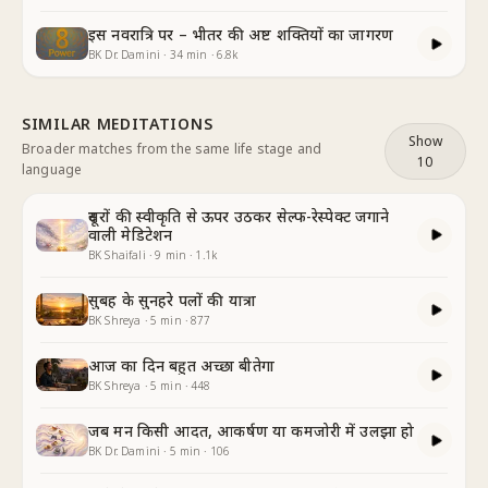
इस नवरात्रि पर – भीतर की अष्ट शक्तियों का जागरण
BK Dr. Damini
·
34
min
·
6.8k
SIMILAR MEDITATIONS
Show
Broader matches from the same life stage and
10
language
दूसरों की स्वीकृति से ऊपर उठकर सेल्फ-रेस्पेक्ट जगाने
वाली मेडिटेशन
BK Shaifali
·
9
min
·
1.1k
सुबह के सुनहरे पलों की यात्रा
BK Shreya
·
5
min
·
877
आज का दिन बहुत अच्छा बीतेगा
BK Shreya
·
5
min
·
448
जब मन किसी आदत, आकर्षण या कमजोरी में उलझा हो
BK Dr. Damini
·
5
min
·
106