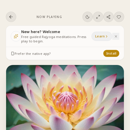
Skip to content
NOW PLAYING
New here? Welcome
Learn
Free guided Rajyoga meditations. Press
play to begin.
Prefer the native app?
Install