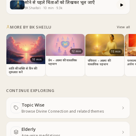
सोने से पहले चिंताओं को लिखकर भूल जाएँ
BK Shaifali
·
10
min
·
9.3k
MORE BY
BK SHEILU
View all
12
min
15
min
10
min
प्रेम – आत्मा की वास्तविक
पवित्रता – आत्मा की
परमात्
पहचान
वास्तविक पहचान
अर्पण 
शांति की शक्ति से दिन की
शुरुआत करें
CONTINUE EXPLORING
Topic Wise
Next
Browse Divine Connection and related themes
Elderly
Next
Age-wise meditations