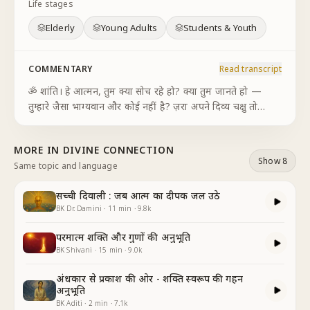
Life stages
Elderly
Young Adults
Students & Youth
COMMENTARY
Read transcript
ॐ शांति। हे आत्मन, तुम क्या सोच रहे हो? क्या तुम जानते हो —
तुम्हारे जैसा भाग्यवान और कोई नहीं है? ज़रा अपने दिव्य चक्षु तो
खोलकर देखो। तुम्हारे भाग्य का सितारा जीवन गगन में चमक रहा है।
तुम स्वयं अपने भाग्य के विधाता हो
...
MORE IN
DIVINE CONNECTION
Show 8
Same topic and language
सच्ची दिवाली : जब आत्म का दीपक जल उठे
BK Dr. Damini
·
11
min
·
9.8k
परमात्म शक्ति और गुणों की अनुभूति
BK Shivani
·
15
min
·
9.0k
अंधकार से प्रकाश की ओर - शक्ति स्वरूप की गहन
अनुभूति
BK Aditi
·
2
min
·
7.1k