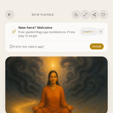
Skip to content
NOW PLAYING
New here? Welcome
Learn
Free guided Rajyoga meditations. Press
play to begin.
Prefer the native app?
Install