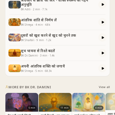
अंधकार से प्रकाश की ओर - शक्ति स्वरूप की गहन
अनुभूति
BK Aditi
·
2
min
·
7.1k
आंतरिक शांति से निर्णय लें
BK Shreya
·
4
min
·
4.8k
दूसरों को खुश करने से खुद को चुनने तक
BK Shaifali
·
9
min
·
1.2k
शुभ भावना से रिश्ते बदलें
BK Dr. Damini
·
3
min
·
1.4k
अपनी आंतरिक शक्ति को जगायें
BK Shreya
·
5
min
·
68.3k
MORE BY
BK DR. DAMINI
View all
5
min
11
min
4
min
आत्मा 