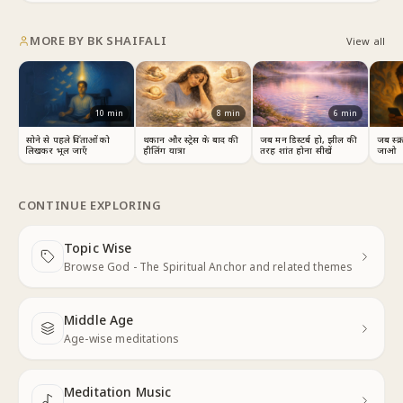
MORE BY
BK SHAIFALI
View all
10
min
8
min
6
min
सोने से पहले चिंताओं को
थकान और स्ट्रेस के बाद की
जब मन डिस्टर्ब हो, झील की
जब स्क
लिखकर भूल जाएँ
हीलिंग यात्रा
तरह शांत होना सीखें
जाओ
CONTINUE EXPLORING
Topic Wise
Next
Browse God - The Spiritual Anchor and related themes
Middle Age
Next
Age-wise meditations
Meditation Music