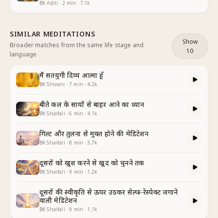
BK Aditi
·
2
min
·
7.1k
SIMILAR MEDITATIONS
Show
Broader matches from the same life stage and
10
language
मैं सतयुगी दिव्य आत्मा हूँ
BK Shivani
·
7
min
·
4.2k
बीते कल के सायों से बाहर आने का ध्यान
BK Shaifali
·
6
min
·
4.1k
गिल्ट और तुलना से मुक्त होने की मेडिटेशन
BK Shaifali
·
8
min
·
3.7k
दूसरों को खुश करने से खुद को चुनने तक
BK Shaifali
·
9
min
·
1.2k
दूसरों की स्वीकृति से ऊपर उठकर सेल्फ-रेस्पेक्ट जगाने
वाली मेडिटेशन
BK Shaifali
·
9
min
·
1.1k