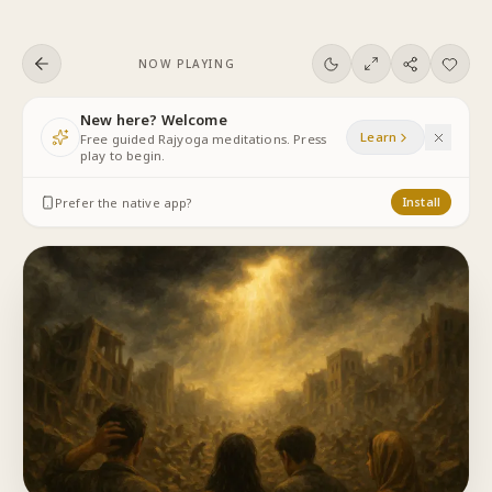
Skip to content
NOW PLAYING
New here? Welcome
Learn
Free guided Rajyoga meditations. Press
play to begin.
Prefer the native app?
Install