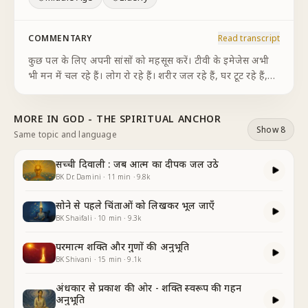
COMMENTARY
Read transcript
कुछ पल के लिए अपनी सांसों को महसूस करें। टीवी के इमेजेस अभी
भी मन में चल रहे हैं। लोग रो रहे हैं। शरीर जल रहे हैं, घर टूट रहे हैं,
मन में प्रश्न है कि इतना दुख क्यों है इस दुनिया में? अब धीरे से अपनी
सांस लेते हुए महसूस
...
MORE IN
GOD - THE SPIRITUAL ANCHOR
Show 8
Same topic and language
सच्ची दिवाली : जब आत्म का दीपक जल उठे
BK Dr. Damini
·
11
min
·
9.8k
सोने से पहले चिंताओं को लिखकर भूल जाएँ
BK Shaifali
·
10
min
·
9.3k
परमात्म शक्ति और गुणों की अनुभूति
BK Shivani
·
15
min
·
9.1k
अंधकार से प्रकाश की ओर - शक्ति स्वरूप की गहन
अनुभूति